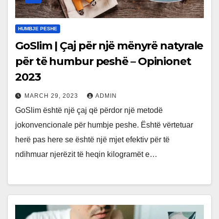
HUMBJE PESHE
GoSlim | Çaj për një mënyrë natyrale
për të humbur peshë – Opinionet
2023
MARCH 29, 2023
ADMIN
GoSlim është një çaj që përdor një metodë
jokonvencionale për humbje peshe. Është vërtetuar
herë pas here se është një mjet efektiv për të
ndihmuar njerëzit të heqin kilogramët e…