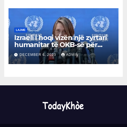
LAJME
Izraeli i hoqi vizën një zyrtari
humanitar të OKB-së për
dështimin për të dënuar
DECEMBER 6, 2023
ADMIN
Hamasin.