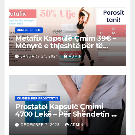
HUMBJE PESHE
Metafix Kapsulë Çmim 39€ –
Mënyrë e thjeshtë për të
humbur peshë (Kosovo)
JANUARY 24, 2024
ADMIN
KUJDESI PËR PROSTATITIN
Prostatol Kapsulë Çmimi
4700 Lekë – Për Shëndetin e
Prostatës (Albanian)
DECEMBER 7, 2023
ADMIN