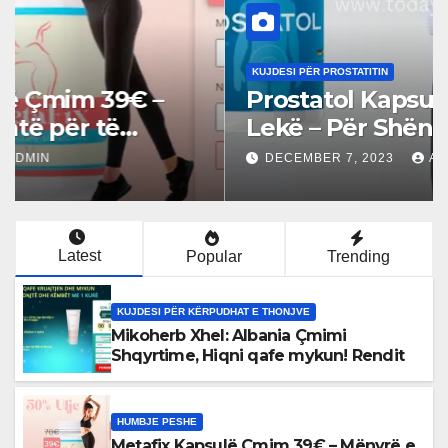
KUJDESI PËR PROSTATITIN
Prostatol Kapsulë Çmimi 4700
Lekë – Për Shëndetin e
Prostatës (Albanian)
DECEMBER 7, 2023
ADMIN
Latest
Popular
Trending
KUJDESI PËR KËRPUDHAT E THONJVE
Mikoherb Xhel: Albania Çmimi
Shqyrtime, Hiqni qafe mykun! Rendit
HUMBJE PESHE
Metafix Kapsulë Çmim 39€ – Mënyrë e