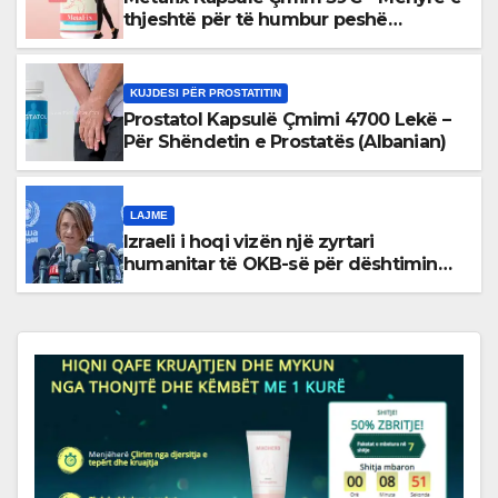
thjeshtë për të humbur peshë
(Kosovo)
KUJDESI PËR PROSTATITIN
Prostatol Kapsulë Çmimi 4700 Lekë –
Për Shëndetin e Prostatës (Albanian)
LAJME
Izraeli i hoqi vizën një zyrtari
humanitar të OKB-së për dështimin
për të dënuar Hamasin.