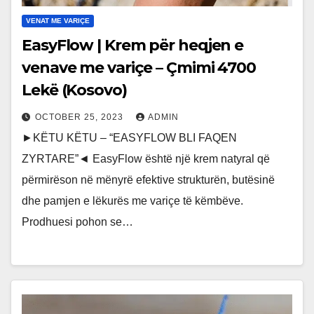
VENAT ME VARIÇE
EasyFlow | Krem për heqjen e
venave me variçe – Çmimi 4700
Lekë (Kosovo)
OCTOBER 25, 2023
ADMIN
►KËTU KËTU – “EASYFLOW BLI FAQEN
ZYRTARE”◄ EasyFlow është një krem natyral që
përmirëson në mënyrë efektive strukturën, butësinë
dhe pamjen e lëkurës me variçe të këmbëve.
Prodhuesi pohon se…