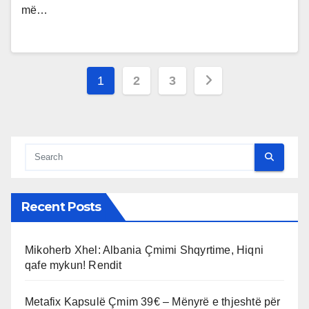
më…
Posts
1
2
3
pagination
Recent Posts
Mikoherb Xhel: Albania Çmimi Shqyrtime, Hiqni
qafe mykun! Rendit
Metafix Kapsulë Çmim 39€ – Mënyrë e thjeshtë për