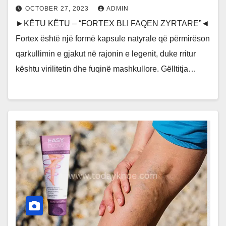
OCTOBER 27, 2023
ADMIN
►KËTU KËTU – “FORTEX BLI FAQEN ZYRTARE”◄
Fortex është një formë kapsule natyrale që përmirëson
qarkullimin e gjakut në rajonin e legenit, duke rritur
kështu virilitetin dhe fuqinë mashkullore. Gëlltitja…