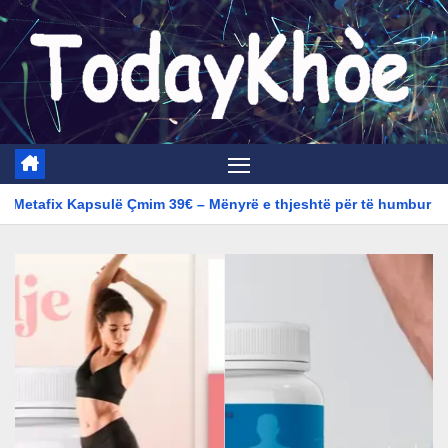
Skip
to
content
Çmim 39€ – Mënyrë e thjeshtë për të humbur peshë (Kosovo)