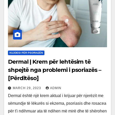
KUJDESI PËR PSORIAZËN
Dermal | Krem për lehtësim të
shpejtë nga problemi i psoriazës –
[Përditëso]
MARCH 29, 2023
ADMIN
Dermal është një krem aktual i krijuar për njerëzit me
sëmundje të lëkurës si ekzema, psoriasis dhe rosacea
për t'i ndihmuar ata të ndihen më mirë dhe të shërohen