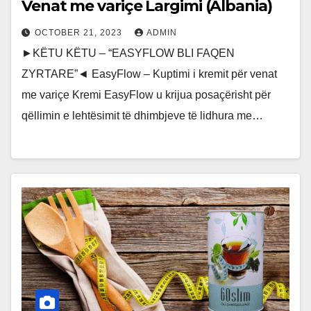
Venat me variçe Largimi (Albania)
OCTOBER 21, 2023
ADMIN
►KËTU KËTU – “EASYFLOW BLI FAQEN
ZYRTARE”◄ EasyFlow – Kuptimi i kremit për venat
me variçe Kremi EasyFlow u krijua posaçërisht për
qëllimin e lehtësimit të dhimbjeve të lidhura me…