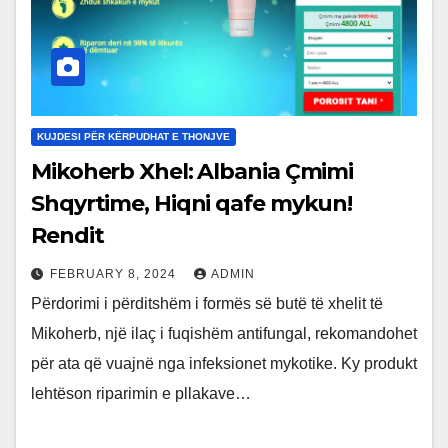
KUJDESI PËR KËRPUDHAT E THONJVE
Mikoherb Xhel: Albania Çmimi
Shqyrtime, Hiqni qafe mykun!
Rendit
FEBRUARY 8, 2024
ADMIN
Përdorimi i përditshëm i formës së butë të xhelit të
Mikoherb, një ilaç i fuqishëm antifungal, rekomandohet
për ata që vuajnë nga infeksionet mykotike. Ky produkt
lehtëson riparimin e pllakave…