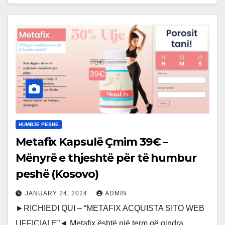
HUMBJE PESHE
Metafix Kapsulë Çmim 39€ –
Mënyrë e thjeshtë për të humbur
peshë (Kosovo)
JANUARY 24, 2024
ADMIN
►RICHIEDI QUI – “METAFIX ACQUISTA SITO WEB
UFFICIALE”◄ Metafix është një term që qindra