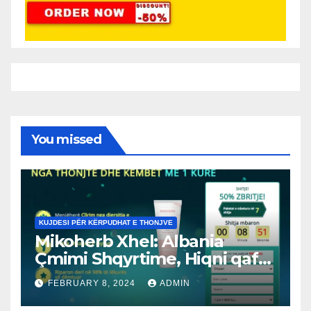
You missed
KUJDESI PËR KËRPUDHAT E THONJVE
Mikoherb Xhel: Albania
Çmimi Shqyrtime, Hiqni qafe
mykun! Rendit
FEBRUARY 8, 2024
ADMIN