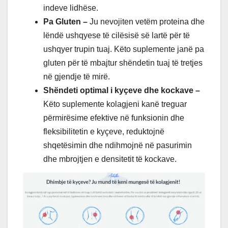
indeve lidhëse.
Pa Gluten –
Ju nevojiten vetëm proteina dhe
lëndë ushqyese të cilësisë së lartë për të
ushqyer trupin tuaj. Këto suplemente janë pa
gluten për të mbajtur shëndetin tuaj të tretjes
në gjendje të mirë.
Shëndeti optimal i kyçeve dhe kockave –
Këto suplemente kolagjeni kanë treguar
përmirësime efektive në funksionin dhe
fleksibilitetin e kyçeve, reduktojnë
shqetësimin dhe ndihmojnë në pasurimin
dhe mbrojtjen e densitetit të kockave.