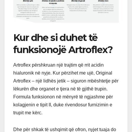
Kur dhe si duhet të
funksionojë Artroflex?
Artroflex përshkruan një trajtim që rrit acidin
hialuronik në nyje. Kur përzihet me ujë, Original
Artroflex – një lidhës jetik – siguron mbështetje për
lëkurën dhe organet e tjera në të gjithë trupin.
Formula funksionon në mënyrë të ngjashme për
kolagjenin e tipit II, duke rivendosur furnizimin e
trupit me kërc.
Dhe për shkak të ushqimit që ofron, nyjet tuaja do