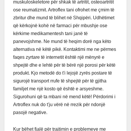
muskuloskeletore për shkak të artritit, osteoartritit
ose reumatizmit. Artroflex tani ofrohet me çmim të
zbritur dhe mund të blihet në Shqipëri. Udhëtimet
që kërkojnë kohë në farmaci për mbushje ose
kërkime medikamentesh tani janë të
panevojshme. Ne mund të heqim dorë nga këto
alternativa në këtë pikë. Kontaktimi me ne përmes
faqes zyrtare të internetit është një mënyrë e
shpejtë dhe e lehtë për të bërë një porosi për këtë
produkt. Kjo metodë do t'i lejojë zyrës postare të
sigurojë transport rrufe të shpejtë për të gjitha
familjet me një kosto që është e arsyeshme.
Sigurohuni që ta mbani në mend këtë! Përdorimi i
Artroflex nuk do t'ju vërë në rrezik për ndonjë
pasojë negative.
Kur bëhet fjalë për trajtimin e problemeve me