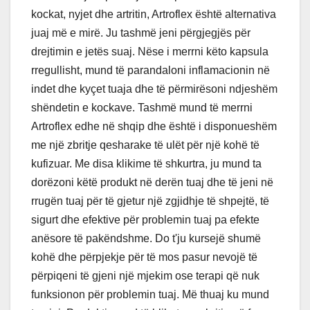
kockat, nyjet dhe artritin, Artroflex është alternativa
juaj më e mirë. Ju tashmë jeni përgjegjës për
drejtimin e jetës suaj. Nëse i merrni këto kapsula
rregullisht, mund të parandaloni inflamacionin në
indet dhe kyçet tuaja dhe të përmirësoni ndjeshëm
shëndetin e kockave. Tashmë mund të merrni
Artroflex edhe në shqip dhe është i disponueshëm
me një zbritje qesharake të ulët për një kohë të
kufizuar. Me disa klikime të shkurtra, ju mund ta
dorëzoni këtë produkt në derën tuaj dhe të jeni në
rrugën tuaj për të gjetur një zgjidhje të shpejtë, të
sigurt dhe efektive për problemin tuaj pa efekte
anësore të pakëndshme. Do t'ju kursejë shumë
kohë dhe përpjekje për të mos pasur nevojë të
përpiqeni të gjeni një mjekim ose terapi që nuk
funksionon për problemin tuaj. Më thuaj ku mund