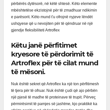
përbërës dytësorë, në këtë shtesë. Këto elemente
mbështetëse ekzistojnë për të zmadhuar ndikimin
e parësorit. Këto mund t'u ofrojnë nyjeve lëndët
ushqyese që u nevojiten për të qëndruar në një
gjendje fleksibiliteti Artroflex
Këtu janë përfitimet
kryesore të përdorimit të
Artroflex për të cilat mund
të mësoni.
Nuk është sekret që Artroflex ka një ton përfitimesh
të tjera për të ofruar. Nuk është çudi që ajo përbën
një pjesë të madhe të proteinave të trupit. Përveç
përmirësimit të pamjes së jashtme, kjo praktikë ka