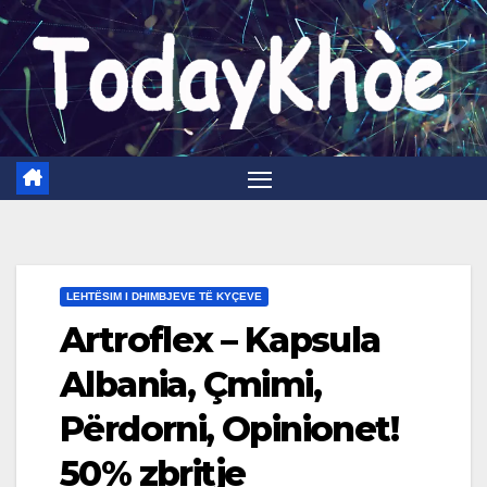
Skip
to
content
LEHTËSIM I DHIMBJEVE TË KYÇEVE
Artroflex – Kapsula
Albania, Çmimi,
Përdorni, Opinionet!
50% zbritje