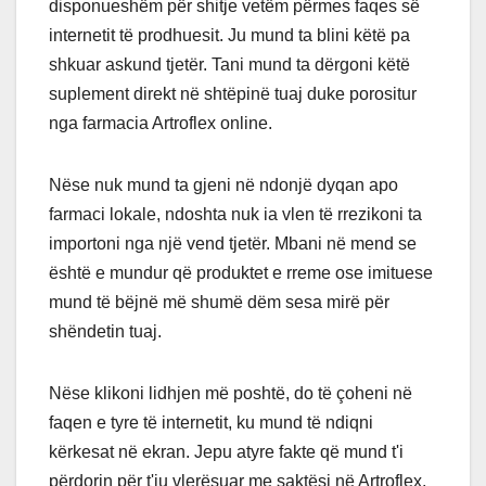
disponueshëm për shitje vetëm përmes faqes së
internetit të prodhuesit. Ju mund ta blini këtë pa
shkuar askund tjetër. Tani mund ta dërgoni këtë
suplement direkt në shtëpinë tuaj duke porositur
nga farmacia Artroflex online.
Nëse nuk mund ta gjeni në ndonjë dyqan apo
farmaci lokale, ndoshta nuk ia vlen të rrezikoni ta
importoni nga një vend tjetër. Mbani në mend se
është e mundur që produktet e rreme ose imituese
mund të bëjnë më shumë dëm sesa mirë për
shëndetin tuaj.
Nëse klikoni lidhjen më poshtë, do të çoheni në
faqen e tyre të internetit, ku mund të ndiqni
kërkesat në ekran. Jepu atyre fakte që mund t'i
përdorin për t'ju vlerësuar me saktësi në Artroflex.