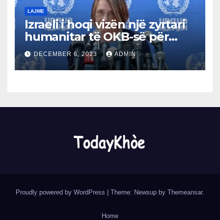
LAJME
Izraeli i hoqi vizën një zyrtari
humanitar të OKB-së për
dështimin për të dënuar
DECEMBER 6, 2023
ADMIN
Hamasin.
Proudly powered by WordPress
|
Theme: Newsup by
Themeansar
.
Home