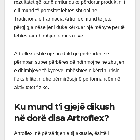
rezultatet që kanë arritur duke përdorur produktin, i
cili mund të porositet lehtësisht online.
Tradicionale Farmacia Artroflex mund të jetë
përgjigja nëse jeni duke kërkuar një mënyrë për të
lehtësuar dhimbjen e muskujve.
Artroflex është një produkt që pretendon se
përmban super përbërës që ndihmojnë në zbutjen
e dhimbjeve të kyçeve, mbështesin kërcin, rrisin
fleksibilitetin dhe përmirësojnë performancën në
aktivitetet fizike.
Ku mund t'i gjejë dikush
në dorë disa Artroflex?
Artroflex, në përsëritjen e tij aktuale, është i