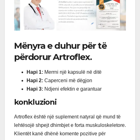
Mënyra e duhur për të
përdorur Artroflex.
Hapi 1:
Merrni një kapsulë në ditë
Hapi 2:
Caperceni më dëgjon
Hapi 3:
Ndjeni efektin e garantuar
konkluzioni
Artroflex është një suplement natyral që mund të
lehtësojë shpejt dhimbjet e forta muskuloskeletore.
Klientët kanë dhënë komente pozitive për