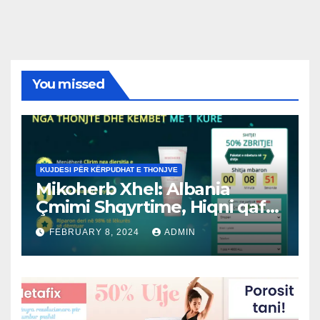
You missed
KUJDESI PËR KËRPUDHAT E THONJVE
Mikoherb Xhel: Albania
Çmimi Shqyrtime, Hiqni qafe
mykun! Rendit
FEBRUARY 8, 2024
ADMIN