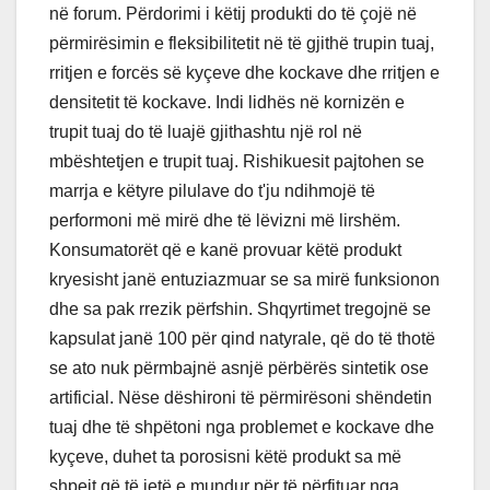
në forum. Përdorimi i këtij produkti do të çojë në
përmirësimin e fleksibilitetit në të gjithë trupin tuaj,
rritjen e forcës së kyçeve dhe kockave dhe rritjen e
densitetit të kockave. Indi lidhës në kornizën e
trupit tuaj do të luajë gjithashtu një rol në
mbështetjen e trupit tuaj. Rishikuesit pajtohen se
marrja e këtyre pilulave do t'ju ndihmojë të
performoni më mirë dhe të lëvizni më lirshëm.
Konsumatorët që e kanë provuar këtë produkt
kryesisht janë entuziazmuar se sa mirë funksionon
dhe sa pak rrezik përfshin. Shqyrtimet tregojnë se
kapsulat janë 100 për qind natyrale, që do të thotë
se ato nuk përmbajnë asnjë përbërës sintetik ose
artificial. Nëse dëshironi të përmirësoni shëndetin
tuaj dhe të shpëtoni nga problemet e kockave dhe
kyçeve, duhet ta porosisni këtë produkt sa më
shpejt që të jetë e mundur për të përfituar nga