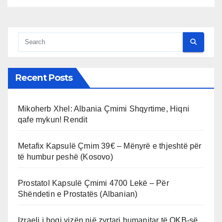
Recent Posts
Mikoherb Xhel: Albania Çmimi Shqyrtime, Hiqni
qafe mykun! Rendit
Metafix Kapsulë Çmim 39€ – Mënyrë e thjeshtë për
të humbur peshë (Kosovo)
Prostatol Kapsulë Çmimi 4700 Lekë – Për
Shëndetin e Prostatës (Albanian)
Izraeli i hoqi vizën një zyrtari humanitar të OKB-së