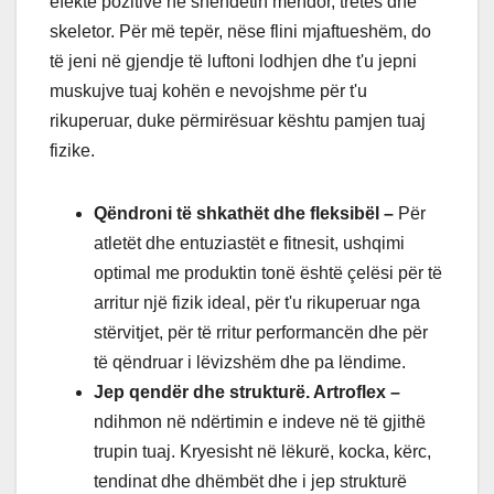
efekte pozitive në shëndetin mendor, tretës dhe
skeletor. Për më tepër, nëse flini mjaftueshëm, do
të jeni në gjendje të luftoni lodhjen dhe t'u jepni
muskujve tuaj kohën e nevojshme për t'u
rikuperuar, duke përmirësuar kështu pamjen tuaj
fizike.
Qëndroni të shkathët dhe fleksibël –
Për
atletët dhe entuziastët e fitnesit, ushqimi
optimal me produktin tonë është çelësi për të
arritur një fizik ideal, për t'u rikuperuar nga
stërvitjet, për të rritur performancën dhe për
të qëndruar i lëvizshëm dhe pa lëndime.
Jep qendër dhe strukturë. Artroflex –
ndihmon në ndërtimin e indeve në të gjithë
trupin tuaj. Kryesisht në lëkurë, kocka, kërc,
tendinat dhe dhëmbët dhe i jep strukturë