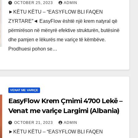
Lekë (Kosovo)
OCTOBER 25, 2023
ADMIN
►KËTU KËTU – “EASYFLOW BLI FAQEN
ZYRTARE”◄ EasyFlow është një krem natyral që
përmirëson në mënyrë efektive strukturën, butësinë
dhe pamjen e lëkurës me variçe të këmbëve.
Prodhuesi pohon se…
VENAT ME VARIÇE
EasyFlow Krem Çmimi 4700 Lekë –
Venat me variçe Largimi (Albania)
OCTOBER 21, 2023
ADMIN
►KËTU KËTU – “EASYFLOW BLI FAQEN