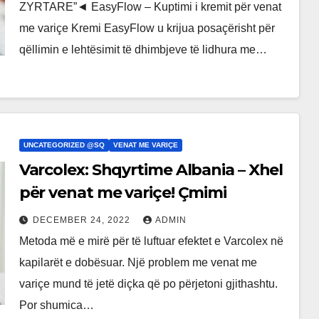
ZYRTARE”◄ EasyFlow – Kuptimi i kremit për venat
me variçe Kremi EasyFlow u krijua posaçërisht për
qëllimin e lehtësimit të dhimbjeve të lidhura me…
UNCATEGORIZED @SQ
VENAT ME VARIÇE
Varcolex: Shqyrtime Albania – Xhel
për venat me variçe! Çmimi
DECEMBER 24, 2022
ADMIN
Metoda më e mirë për të luftuar efektet e Varcolex në
kapilarët e dobësuar. Një problem me venat me
variçe mund të jetë diçka që po përjetoni gjithashtu.
Por shumica…