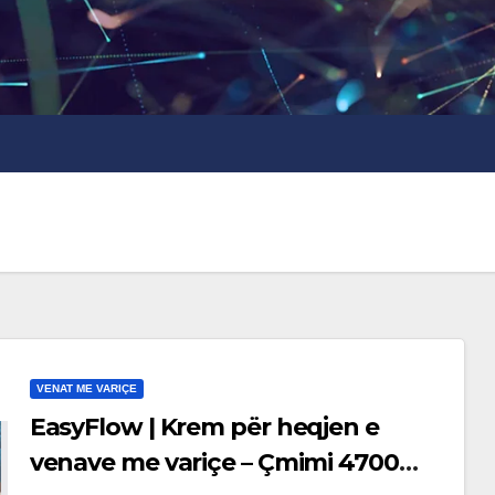
VENAT ME VARIÇE
EasyFlow | Krem për heqjen e
venave me variçe – Çmimi 4700