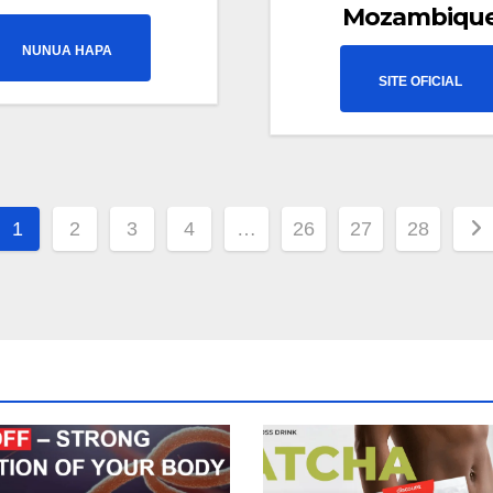
Mozambiqu
NUNUA HAPA
SITE OFICIAL
1
2
3
4
…
26
27
28