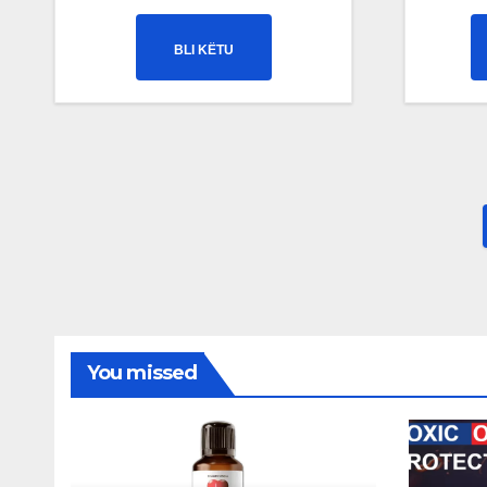
BLI KËTU
You missed