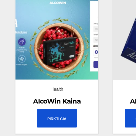
Health
AlcoWin Kaina
A
PIRKTI ČIA