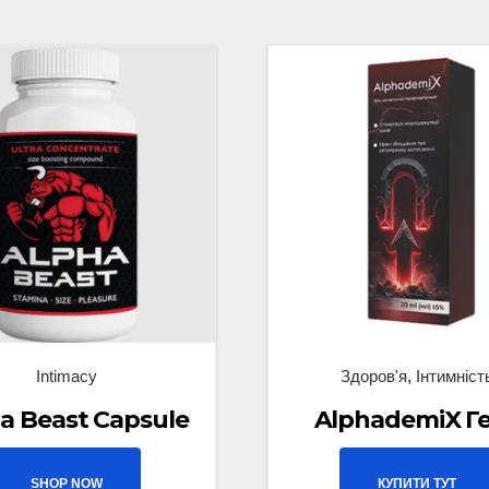
Intimacy
Здоров'я
,
Інтимніст
a Beast Capsule
AlphademiX Г
SHOP NOW
КУПИТИ ТУТ