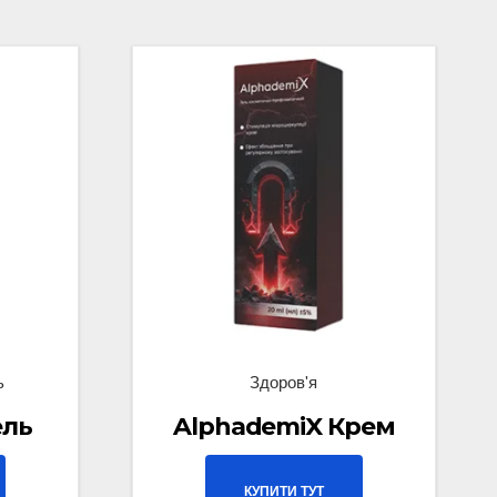
ь
Здоров'я
ель
AlphademiX Крем
КУПИТИ ТУТ