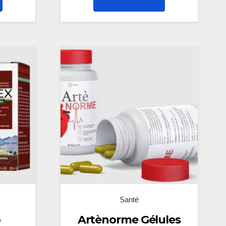
Santé
o
Artènorme Gélules