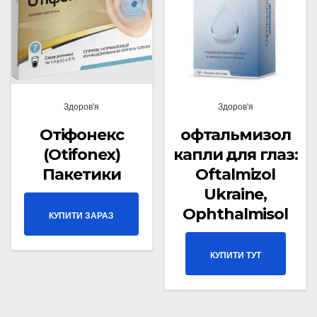
Здоров'я
Здоров'я
Отіфонекс
офтальмизол
(Otifonex)
капли для глаз:
Пакетики
Oftalmizol
Ukraine,
Ophthalmisol
КУПИТИ ЗАРАЗ
КУПИТИ ТУТ