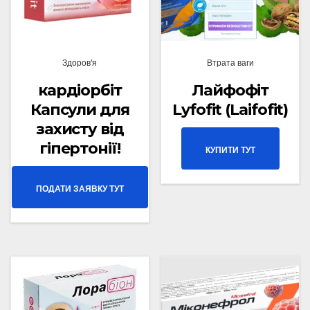
Здоров'я
Втрата ваги
кардіорбіт
Лайфофiт
Капсули для
Lyfofit (Laifofit)
захисту від
гіпертонії!
КУПИТИ ТУТ
ПОДАТИ ЗАЯВКУ ТУТ