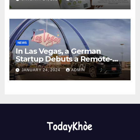
2024
NEWS
In Las Vegas, a German
Startup Debuts a Remote-
Controlled Car Rental Service
JANUARY 24, 2024
ADMIN