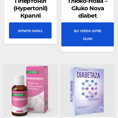
Гіпертоніл
Глюко-Нова –
(Hypertonil)
Gluko Nova
Краплі
diabet
КУПИТИ ЗАРАЗ
BU YERDA SOTIB
OLISH