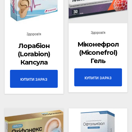
Здоров'я
Здоров'я
Міконефрол
Лорабіон
(Miconefrol)
(Lorabion)
Гель
Капсула
КУПИТИ ЗАРАЗ
КУПИТИ ЗАРАЗ