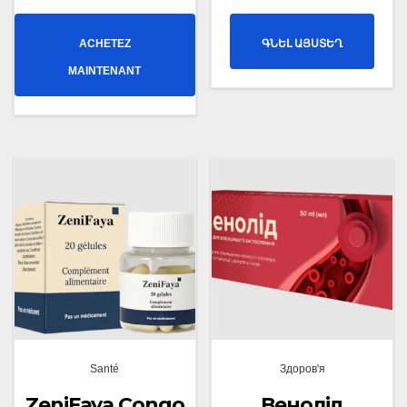
ACHETEZ
ԳՆԵԼ ԱՅՍՏԵՂ
MAINTENANT
Santé
Здоров'я
ZeniFaya Congo
Венолід