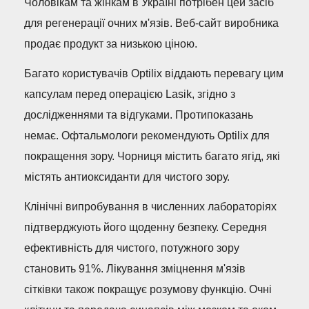
Чоловікам та жінкам в Україні потрібен цей засіб
для регенерації очних м'язів. Веб-сайт виробника
продає продукт за низькою ціною.
Багато користувачів Optilix віддають перевагу цим
капсулам перед операцією Lasik, згідно з
дослідженнями та відгуками. Протипоказань
немає. Офтальмологи рекомендують Optilix для
покращення зору. Чорниця містить багато ягід, які
містять антиоксиданти для чистого зору.
Клінічні випробування в численних лабораторіях
підтверджують його щоденну безпеку. Середня
ефективність для чистого, потужного зору
становить 91%. Лікування зміцнення м'язів
сітківки також покращує розумову функцію. Очні