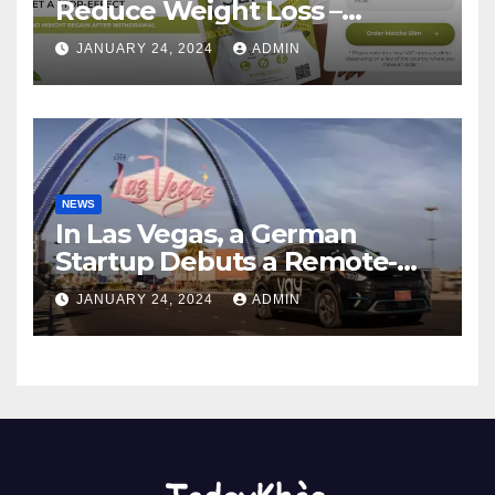
Reduce Weight Loss –
Matcha Slim Price Update
JANUARY 24, 2024
ADMIN
2024
NEWS
In Las Vegas, a German
Startup Debuts a Remote-
Controlled Car Rental Service
JANUARY 24, 2024
ADMIN