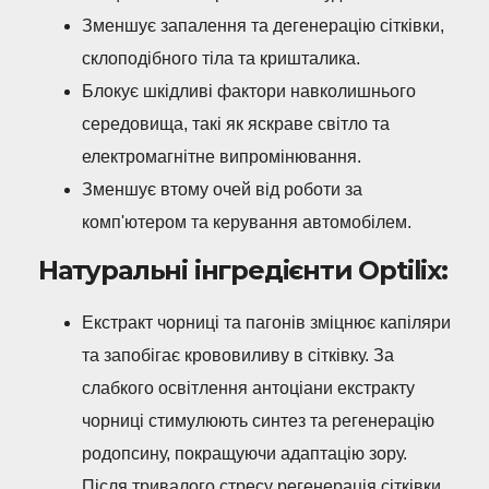
Зменшує запалення та дегенерацію сітківки,
склоподібного тіла та кришталика.
Блокує шкідливі фактори навколишнього
середовища, такі як яскраве світло та
електромагнітне випромінювання.
Зменшує втому очей від роботи за
комп'ютером та керування автомобілем.
Натуральні інгредієнти Optilix:
Екстракт чорниці та пагонів зміцнює капіляри
та запобігає крововиливу в сітківку. За
слабкого освітлення антоціани екстракту
чорниці стимулюють синтез та регенерацію
родопсину, покращуючи адаптацію зору.
Після тривалого стресу регенерація сітківки