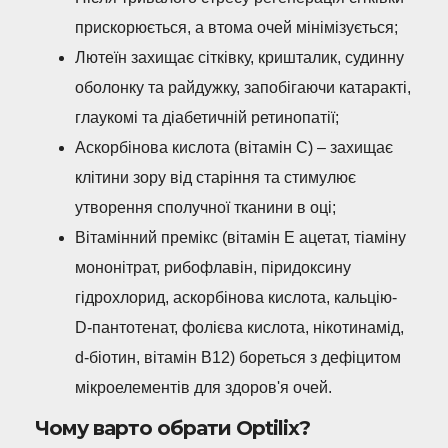
прискорюється, а втома очей мінімізується;
Лютеїн захищає сітківку, кришталик, судинну
оболонку та райдужку, запобігаючи катаракті,
глаукомі та діабетичній ретинопатії;
Аскорбінова кислота (вітамін С) – захищає
клітини зору від старіння та стимулює
утворення сполучної тканини в оці;
Вітамінний премікс (вітамін Е ацетат, тіаміну
мононітрат, рибофлавін, піридоксину
гідрохлорид, аскорбінова кислота, кальцію-
D-пантотенат, фолієва кислота, нікотинамід,
d-біотин, вітамін B12) бореться з дефіцитом
мікроелементів для здоров'я очей.
Чому варто обрати Optilix?