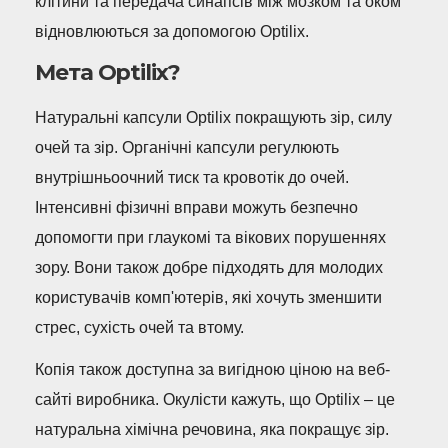
клітини та передача синапсів між мозком та оком
відновлюються за допомогою Optilix.
Мета Optilix?
Натуральні капсули Optilix покращують зір, силу
очей та зір. Органічні капсули регулюють
внутрішньоочний тиск та кровотік до очей.
Інтенсивні фізичні вправи можуть безпечно
допомогти при глаукомі та вікових порушеннях
зору. Вони також добре підходять для молодих
користувачів комп'ютерів, які хочуть зменшити
стрес, сухість очей та втому.
Копія також доступна за вигідною ціною на веб-
сайті виробника. Окулісти кажуть, що Optilix – це
натуральна хімічна речовина, яка покращує зір.