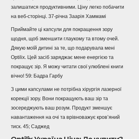
залишатися продуктивними. Ціну легко побачити
на веб-сторінці. 37-річна Заарія Хаммамі
Приймайте ці капсули для покращення зору
щодня, щоб зменшити глаукому та втому очей.
Дякую моїй дитині за те, що подарувала мені
Optilix. Цей засіб заряджає мене енергією та
покращує зір. Я можу читати свої улюблені книги
вічно! 59: Бадра Гарбу
З цими капсулами не потрібна хірургія лазерної
корекції зору. Вони покращують ваш зір та
зосереджують ваш розум. Продукт зменшує
навантаження на очі та врівноважує кров’яний
тиск. 45; Саджед