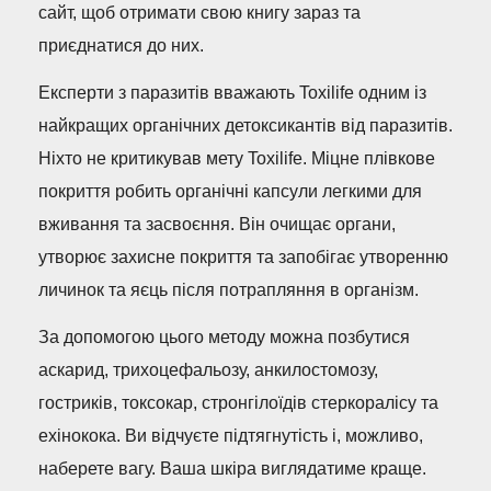
сайт, щоб отримати свою книгу зараз та
приєднатися до них.
Експерти з паразитів вважають Toxilife одним із
найкращих органічних детоксикантів від паразитів.
Ніхто не критикував мету Toxilife. Міцне плівкове
покриття робить органічні капсули легкими для
вживання та засвоєння. Він очищає органи,
утворює захисне покриття та запобігає утворенню
личинок та яєць після потрапляння в організм.
За допомогою цього методу можна позбутися
аскарид, трихоцефальозу, анкилостомозу,
гостриків, токсокар, стронгілоїдів стеркоралісу та
ехінокока. Ви відчуєте підтягнутість і, можливо,
наберете вагу. Ваша шкіра виглядатиме краще.