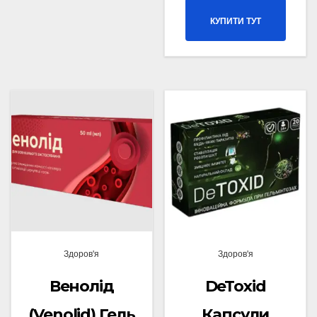
КУПИТИ ТУТ
Здоров'я
Здоров'я
Венолід
DeToxid
(Venolid) Гель
Капсули