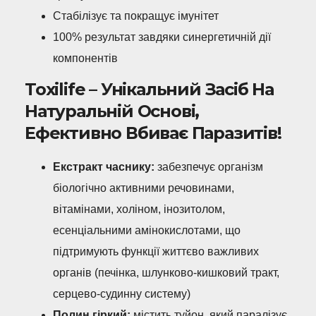
Стабілізує та покращує імунітет
100% результат завдяки синергетичній дії
компонентів
Toxilife – Унікальний Засіб На
Натуральній Основі,
Ефективно Вбиває Паразитів!
Екстракт часнику:
забезпечує організм
біологічно активними речовинами,
вітамінами, холіном, інозитолом,
есенціальними амінокислотами, що
підтримують функції життєво важливих
органів (печінка, шлунково-кишковий тракт,
серцево-судинну систему)
Полин гіркий:
містить туйон, який паралізує