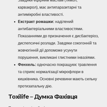
Завдяки ефірним маслам (тимол,
карвакрол), має антипаразитарні та
антимікробні властивості.
Екстракт ромашки:
наділений
антибактеріальними властивостями.
Показаннями до призначення є дисбактеріоз,
диспепсичні розлади. Завдяки сокогонній та
жовчогінній дії допоможе усунути
порушення, викликані глистними інвазіями.
Фенхель:
одночасно покращуює травлення
та сприяє нормалізації мікрофлори в
кишківника. Основні речовини мають сильну
протизапальну дію.
Toxilife – Думка Фахівця