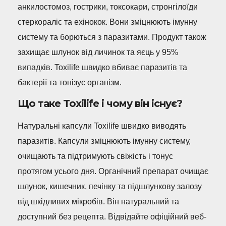
анкилостомоз, гострики, токсокари, стронгілоїди
стеркораліс та ехінокок. Вони зміцнюють імунну
систему та борються з паразитами. Продукт також
захищає шлунок від личинок та яєць у 95%
випадків. Toxilife швидко вбиває паразитів та
бактерії та тонізує організм.
Що таке Toxilife і чому він існує?
Натуральні капсули Toxilife швидко виводять
паразитів. Капсули зміцнюють імунну систему,
очищають та підтримують свіжість і тонус
протягом усього дня. Органічний препарат очищає
шлунок, кишечник, печінку та підшлункову залозу
від шкідливих мікробів. Він натуральний та
доступний без рецепта. Відвідайте офіційний веб-