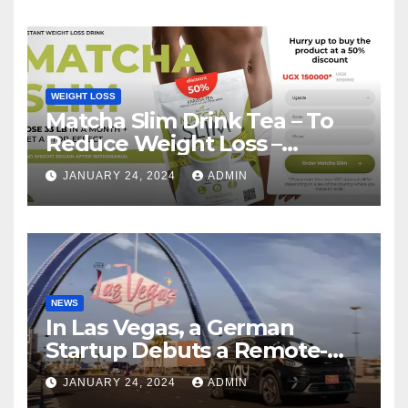
WEIGHT LOSS
Matcha Slim Drink Tea – To
Reduce Weight Loss –
Matcha Slim Price Update
JANUARY 24, 2024
ADMIN
2024
NEWS
In Las Vegas, a German
Startup Debuts a Remote-
Controlled Car Rental Service
JANUARY 24, 2024
ADMIN