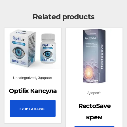
Related products
,
Uncategorized
Здоров'я
Optilix Капсула
Здоров'я
RectoSave
КУПИТИ ЗАРАЗ
крем