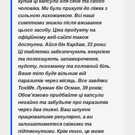
купив ці капсули для себе та свого
чоловіка. Ми були прикуті до ліжка з
сильною лихоманкою. Всі наші
симптоми зникли після вживання
цього засобу. Ціна продукту на
офіційному веб-сайті також
доступна. Айся бін Кардам, 33 роки;
Ці таблетки забезпечують енергією
та полегшують запаморочення,
нудоту, лихоманку та головний біль.
Ваше тіло буде вільним від
паразитів через місяць. Все завдяки
Toxilife. Лукман бін Осман, 39 років;
Обов’язково придбайте ці капсули
негайно та забудьте про паразитів
через два тижні. Ваш шлунок
працюватиме регулярно, а ви
залишатиметеся свіжими та
підтягнутими. Крім того, це може