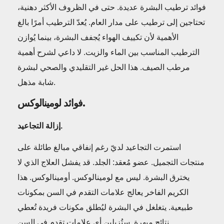
فوائد ترطيب البشرة عديدة. حتى في الظروف الأكثر دهنية،
تحتاجين إلى ترطيب على مدار العام. يُعدّ الترطيب أمرًا بالغ
الأهمية لأن تكييف الهواء يُجفف البشرة، بينما يُوازن
الترطيب المناسب بين الماء والزيت. لا داعي لشرح أهمية
مرطب الصيف. هذا الحل غير التقليدي والصحي لبشرة
شابة مذهل.
فوائد لومينالوكس.
إزالة التجاعيد.
استمرت التجاعيد لديّ رغم إنفاقي مبالغ طائلة على
منتجات التجميل. عضو مُعقد: الجلد. قد يفشل العلاج الذي لا
يخترق البشرة. ليس مع لومينالوكس. أومينالوكس. هذا
الكريم الفاخر يعالج علامات التقدم في السن بمكونات
طبيعية. يتغلغل في البشرة ليُطلق مكونات فريدة تُعطي
نتائج مبهرة. ستُزيلين أي علامات تقدم في السن.