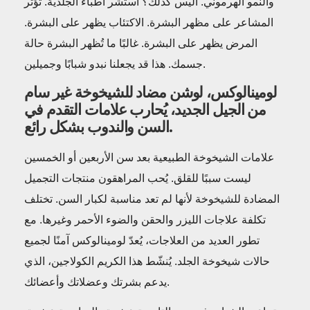
والنمو الهرموني. أليس كذلك؟ استشر أطباء الجلدية. تؤثر
المشاعر على مظهر البشرة. الاكتئاب يظهر على البشرة.
المرض يظهر على البشرة. غالبًا ما تُظهر البشرة حالة
جسمك. هذا قد يجعلنا نبدو شبابًا وجميلين.
لومينالوكس، لوشن مضاد للشيخوخة غير سام
من الجيل الجديد، يُحارب علامات التقدم في
السن والندوب بشكل رائع.
علامات الشيخوخة الطبيعية بعد سن الأربعين أو الخمسين
ليست سببًا للقلق. يُحب المراهقون منتجات التجميل
المضادة للشيخوخة لأنها لم تعد مناسبة لكبار السن. تختلف
تكلفة علاجات الليزر والحقن والضوء الأحمر وغيرها. مع
تطور العديد من العلاجات، يُعدّ لومينالوكس آمنًا لجميع
حالات شيخوخة الجلد. يُنشّط هذا الكريم الكولاجين، الذي
يدعم بشرتك وعضلاتك وأعضائك.