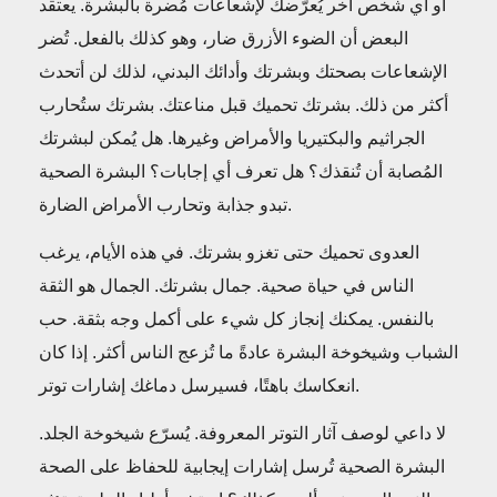
أو أي شخص آخر يُعرّضك لإشعاعات مُضرة بالبشرة. يعتقد
البعض أن الضوء الأزرق ضار، وهو كذلك بالفعل. تُضر
الإشعاعات بصحتك وبشرتك وأدائك البدني، لذلك لن أتحدث
أكثر من ذلك. بشرتك تحميك قبل مناعتك. بشرتك ستُحارب
الجراثيم والبكتيريا والأمراض وغيرها. هل يُمكن لبشرتك
المُصابة أن تُنقذك؟ هل تعرف أي إجابات؟ البشرة الصحية
تبدو جذابة وتحارب الأمراض الضارة.
العدوى تحميك حتى تغزو بشرتك. في هذه الأيام، يرغب
الناس في حياة صحية. جمال بشرتك. الجمال هو الثقة
بالنفس. يمكنك إنجاز كل شيء على أكمل وجه بثقة. حب
الشباب وشيخوخة البشرة عادةً ما تُزعج الناس أكثر. إذا كان
انعكاسك باهتًا، فسيرسل دماغك إشارات توتر.
لا داعي لوصف آثار التوتر المعروفة. يُسرّع شيخوخة الجلد.
البشرة الصحية تُرسل إشارات إيجابية للحفاظ على الصحة