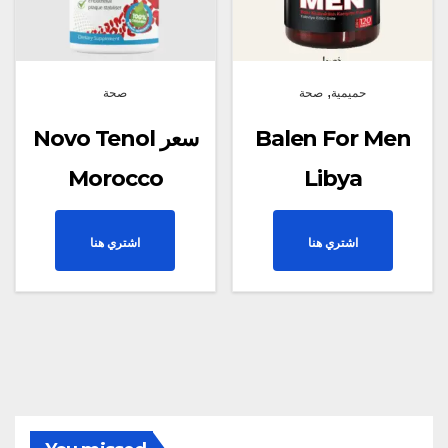
,
حميمية
صحة
صحة
Balen For Men
Novo Tenol سعر
Morocco
Libya
اشتري هنا
اشتري هنا