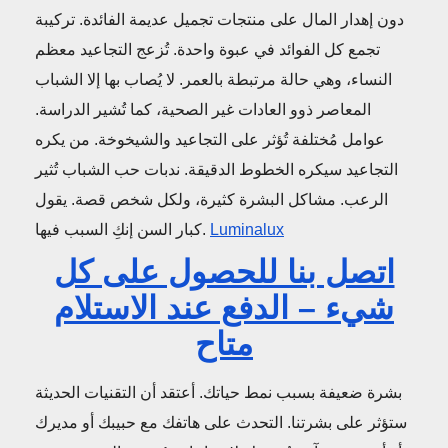
دون إهدار المال على منتجات تجميل عديمة الفائدة. تركيبة
تجمع كل الفوائد في عبوة واحدة. تُزعج التجاعيد معظم
النساء، وهي حالة مرتبطة بالعمر. لا يُصاب بها إلا الشباب
المعاصر ذوو العادات غير الصحية، كما تُشير الدراسة.
عوامل مُختلفة تُؤثر على التجاعيد والشيخوخة. من يكره
التجاعيد سيكره الخطوط الدقيقة. ندبات حب الشباب تُثير
الرعب. مشاكل البشرة كثيرة، ولكل شخص قصة. يقول
Luminalux
كبار السن إنكِ السبب فيها.
اتصل بنا للحصول على كل
شيء – الدفع عند الاستلام
متاح
بشرة ضعيفة بسبب نمط حياتك. أعتقد أن التقنيات الحديثة
ستؤثر على بشرتنا. التحدث على هاتفك مع حبيبك أو مديرك