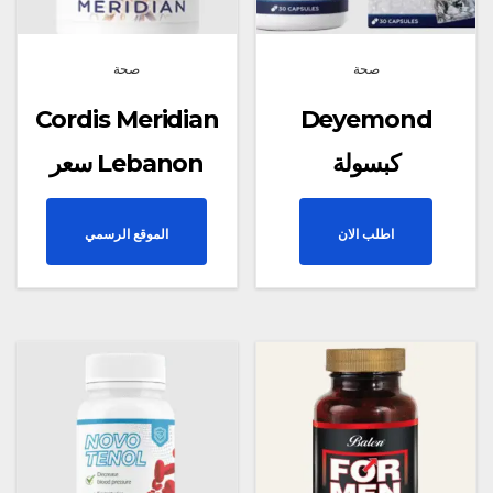
صحة
صحة
Cordis Meridian
Deyemond
كبسولة
سعر Lebanon
اطلب الان
الموقع الرسمي