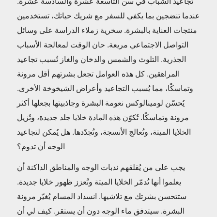
تجاعيد الشباب في سن التاسعة عشرة والسادسة عشرة.
عندما تنضجين بما يكفي للسفر مع شريك حياتك، تستخدمين
منتجات العناية بالبشرة. سخرية زملاء الدراسة على وسائل
التواصل الاجتماعي مريعة. حان الوقت لمعالجة الأسباب
الجذرية. التلوث والشمس والدخان والغاز تُسبب تجاعيد
المراهقين. كل هذه العوامل تجعل بشرتهم أقل مرونة
وتماسكًا، مما يُسبب التجاعيد وأعراض الشيخوخة الأخرى.
يُحسّن لومينالوكس نعومة البشرة وجاذبيتها بجعلها أكثر
مرونة وتماسكًا. تُكوّن هذه المادة خلايا جلد جديدة، وتُزيل
الخلايا الميتة، وتُعالج الأنسجة، وتُجدّدها. هل يُمكن لتجاعيد
الوجه أن تدوم؟
يجب على من يُقلقهم ندبات الوجه والمناطق الداكنة أن
يعلموا أنها تُدمّر الخلايا الميتة وتُعزز ظهور خلايا جديدة.
ستتحسن بشرتك مع تلاشيها. انسداد المسام يُغيّر مرونة
البشرة. سيتدفق ماء الوجه دون أن يستقر. كيف لي أن