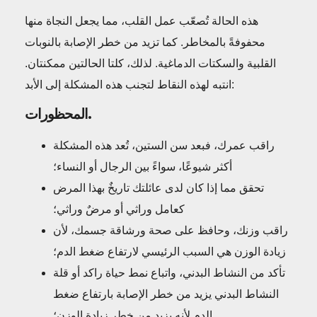
هذه الحالة تُصعّب عمل القلب، مما يجعل النجاة منها
محفوفةً بالمخاطر. كما تزيد من خطر الإصابة بالنوبات
القلبية والسكتات الدماغية. لذلك، كلتا الحالتين ممكنتان.
انتبه لهذه النقاط لتجنب هذه المشكلة إلى الأبد:
المحظورات.
راقب عمرك، فبعد سن الستين، تُعد هذه المشكلة
أكثر شيوعًا، سواءً بين الرجال أو النساء؛
تحقق مما إذا كان لدى عائلتك تاريخٌ بهذا المرض
كعامل وراثي أو مرضٌ وراثي؛
راقب وزنك، وحافظ على صحة ورشاقة جسمك، لأن
زيادة الوزن هي السبب الرئيسي لارتفاع ضغط الدم؛
تأكد من النشاط البدني، واتباع نمط حياة راكد أو قلة
النشاط البدني يزيد من خطر الإصابة بارتفاع ضغط
الدم لأنه يزيد من خطر زيادة الوزن؛