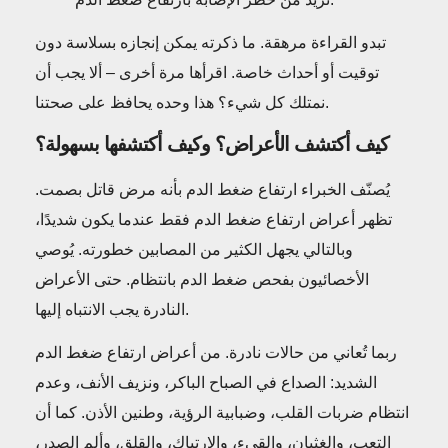
تبدو القراءة مرهقة. ما ذكرته يمكن إنجازه بسلاسة دون
توقيت أو أحداث خاصة. اقرأها مرة أخرى – ألا يجب أن
نمتلك كل شيء؟ هذا وحده يحافظ على صحتنا.
كيف أكتشف الأعراض؟ وكيف أكتشفها بسهولة؟
يُصنّف الخبراء ارتفاع ضغط الدم بأنه مرض قاتل بصمت.
تظهر أعراض ارتفاع ضغط الدم فقط عندما يكون شديدًا،
وبالتالي يجهل الكثير من المصابين خطورته. يُوصي
الأخصائيون بفحص ضغط الدم بانتظام. حتى الأعراض
النادرة يجب الانتباه إليها.
ربما تُعاني من حالات نادرة. من أعراض ارتفاع ضغط الدم
الشديد: الصداع في الصباح الباكر، ونزيف الأنف، وعدم
انتظام ضربات القلب، وضبابية الرؤية، وطنين الأذن. كما أن
التعب، والغثيان، والقيء، والارتباك، والقلق، وألم الصدر،