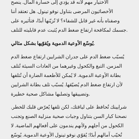
الاختيار مهم لأنه قد يؤدي إلى خسارة المال. ينصح
الأخصائيون المرضى بتناول نوفو تينول. هل تعتقد أننا
وصفناه بأنه غير قابل للشفاء؟ لا تُزيّنها أبدًا، فتأثيره على
جسمك لمكافحة ارتفاع ضغط الدم يُثبت عدم قابليته للتلف.
يُوسّع الأوعية الدموية ويُقوّيها بشكل مثالي.
يُسبّب ضغط الدم على جدران الشرايين ارتفاع ضغط الدم
المزمن. التبغ والكحول وغيرهما من العادات السيئة تُتلف
بطانة الأوعية الدموية. لا يُمكن للأطعمة الضارة أن تُتلفها
لأن ارتفاع ضغط الدم يُضيّقها. يُسبّب تلف بطانة الشرايين
وتضييقها وتصلبها مشاكل صحية خطيرة.
شرايينك تُحافظ على لياقتك، لكن تلفها يُعرّض قلبك للخطر.
نصحنا كبار السن بتناول وجبات صحية منزلية الصنع وتجنب
الكحول من أجلهم ولأنهم يندمون على أفعالهم الماضية. لا
تُخيّب آمالهم أبدًا؛ يُقوّي نوفو تينول الأوعية الدموية. يُوسّع