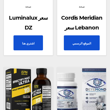
صحة
صحة
Cordis Meridian
Luminalux سعر
سعر Lebanon
DZ
الموقع الرسمي
اشتري هنا