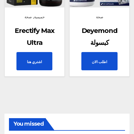
,
صحة
حميمية
صحة
Erectify Max
Deyemond
كبسولة
Ultra
اطلب الان
اشتري هنا
You missed