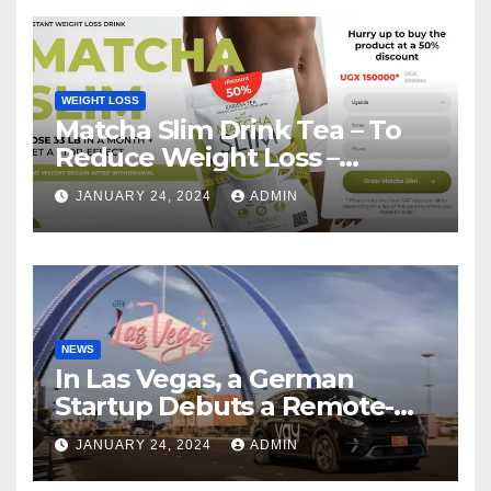
WEIGHT LOSS
Matcha Slim Drink Tea – To
Reduce Weight Loss –
Matcha Slim Price Update
JANUARY 24, 2024
ADMIN
2024
NEWS
In Las Vegas, a German
Startup Debuts a Remote-
Controlled Car Rental Service
JANUARY 24, 2024
ADMIN