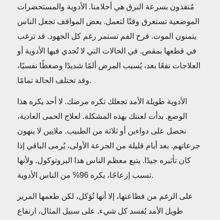
مُنقذون بسرعة البرق هي أحلامنا. الأدوية والمستحضرات
الموضعية تستغرق وقتًا لتعمل. بعض المواقف تجعل الناس
يتمنون الموت. قرح الفم تستمر رغم كل الجهود. قد ترغب
في قطعها بمقص. في الحالات التي لا تُجدي فيها الأدوية أو
العلاجات نفعًا بعد، يُسبب المرض ألمًا شديدًا وضغطًا نفسيًا،
وقد تختلف الحالة تمامًا.
الأدوية طويلة الأمد تجعلك تكره مرضك. لا أحد يكره هذا
الوضع. بدأت لعنتك بهذه المشكلة. لعلاج الحمى العادية،
نحصل على دواءين أو ثلاثة من الطبيب. ملايين لا ينهون
جرعاتهم. بعد أيام قليلة من الجرعة الأولى، يُرمى الباقي إذا
كان تأثيره جيدًا. يتبع معظم الناس هذا البروتوكول. ولأنها
تسبب إزعاجًا، يكره 96% من الناس الأدوية.
على الرغم من فظاعتها، إلا أنها تُؤكل، لكن طعمها المرير
طويل الأمد يُفسد كل شيء. على سبيل المثال، ارتفاع