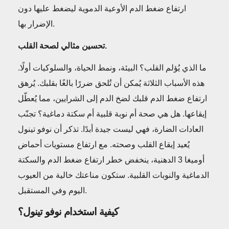
ارتفاع ضغط الدم الأوعية الدموية ليضغط عليها دون
الإضرار بها.
تحسين مثالي لصحة القلب.
ما الذي يُؤلم القلب؟ البيئة، ونمط الحياة، والسلوكيات أولًا.
هذه الأسباب الثلاثة يُمكن أن تُلحق ضررًا بالغًا بقلبك. يُرهق
ارتفاع ضغط الدم قلبك لضخ الدم إلى الشرايين، مما يُعطّل
إيقاعها. هل هي صحة أم نوبة قلبية أم سكتة دماغية؟ تجنّب
العادات الضارة، فهي ليست جيدة أبدًا. تذكر أن نوفو تينول
يُعيد إيقاع القلب وصحته. مع ارتفاع مستويات أحماض
أوميغا 3 الدهنية، ينخفض ​​خطر ارتفاع ضغط الدم والسكتة
الدماغية والنوبات القلبية. ستكون مناعتك خالية من العيوب
اليوم وفي المستقبل.
كيفية استخدام نوفو تينول؟