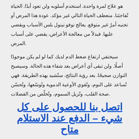
هو علاج لمرة واحدة. استخدم أسلوبه ولن تعود أبدًا. الحياة
تُفاجئنا. منعطف الحياة التالي غير مؤكد. عودة هذا المرض أو
تجنبه أمرٌ غير متوقع. يعالج نوفو تينول بلس الأسباب ويقضي
عليها. فبدلاً من معالجة الأعراض، يقضي على أسباب
المرض.
سيختفي ارتفاع ضغط الدم لديك كما لو لم يكن موجودًا
أصلًا. ولن تبقى أي أعراض بعد شفاء هذه الحالة. وسيصبح
التوازن صحيحًا. بعد رؤية النتائج، ستُشيد بهذه الطريقة. فهي
تُساعد على النوم، وتُقوي الأوعية الدموية وتُوسّعها، وتُحسّن
صحة القلب، وتُزيل السموم، وتُخلّص من الفضلات.
اتصل بنا للحصول على كل
شيء – الدفع عند الاستلام
متاح