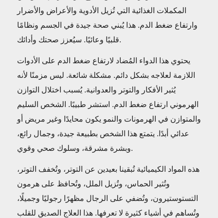
المكملات الغذائية التي تُزيل الأدوية والأعراض والأضرار
وارتفاع ضغط الدم. هذا يُبني صحة جيدة في الجسم ونظامًا
قلبيًا وعائيًا. سيُعزز صحتك وأدائك.
يحتوي هذا الدواء المُضاد لارتفاع ضغط الدم على الأدوات
اللازمة لعلاجه بشكل دائم. مشكلة شائعة. ليس مزمنًا لأنه
يُثير الأفكار والتوتر والعدوانية. يُسبب اختلال التوازن
الهرموني ارتفاع ضغط الدم. استشر طبيبًا. الشخص السليم
والمتوازن في الهرمونات والنمو يكون محايدًا وغير مريض أو
عدائي أبدًا. يتمتع هذا الشخص بطبيعة جيدة، وجمال رائع،
وبشرة مشرقة، وسلوك صحي وقوي.
هذه المواد الكيميائية تُبقينا بعيدين عن التوتر، وتُخفف التوتر،
وتُثير الحماس، وتُزيل الملل، وتُحافظ على هرمون
التستوستيرون، وتُضفي على الرجال مظهرًا رجوليًا وجميلًا،
وتُساهم في أشياء كثيرة لا تعرفها. هذا العلاج الصديق للقلب