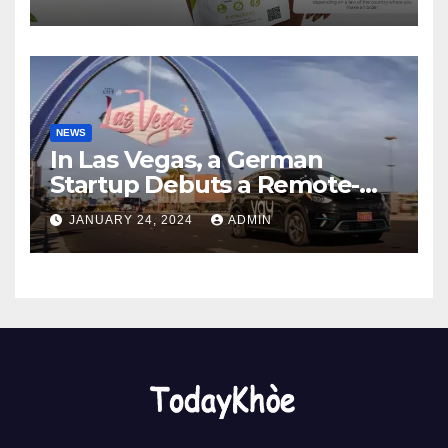
2024
NEWS
In Las Vegas, a German
Startup Debuts a Remote-
Controlled Car Rental Service
JANUARY 24, 2024
ADMIN