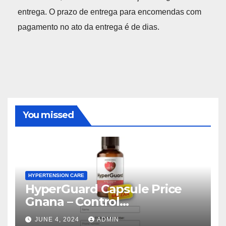
entrega. O prazo de entrega para encomendas com
pagamento no ato da entrega é de dias.
You missed
HYPERTENSION CARE
HyperGuard Capsule Price
Gnana – Control
Hypertension Level!
JUNE 4, 2024
ADMIN