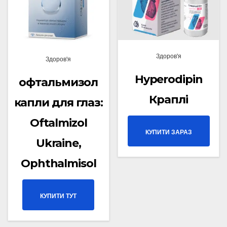
Здоров'я
Здоров'я
Hyperodipin
офтальмизол
Краплі
капли для глаз:
Oftalmizol
КУПИТИ ЗАРАЗ
Ukraine,
Ophthalmisol
КУПИТИ ТУТ