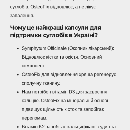
суглобів. OsteoFix відновлює, а не лікує
запалення.
Чому це найкращі капсули для
підтримки суглобів в Україні?
Symphytum Officinale (Окопник лікарський):
Відновлює кістки та окістя. Основний
компонент
OsteoFix для відновлення хряща регенерує
сполучну тканину.
Нам потрібен вітамін D3 для засвоєння
кальцію. OsteoFix на мінеральній основі
підвищує щільність кісток та запобігає
переломам.
Вітамін K2 запобігає кальцифікації судин та