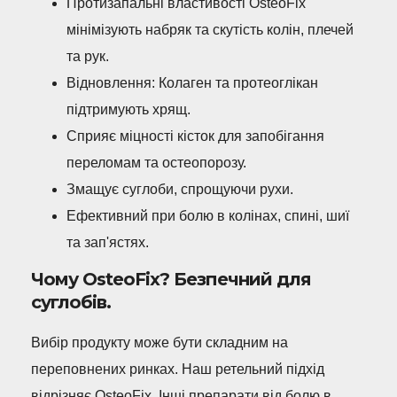
Протизапальні властивості OsteoFix
мінімізують набряк та скутість колін, плечей
та рук.
Відновлення: Колаген та протеоглікан
підтримують хрящ.
Сприяє міцності кісток для запобігання
переломам та остеопорозу.
Змащує суглоби, спрощуючи рухи.
Ефективний при болю в колінах, спині, шиї
та зап'ястях.
Чому OsteoFix? Безпечний для
суглобів.
Вибір продукту може бути складним на
переповнених ринках. Наш ретельний підхід
відрізняє OsteoFix. Інші препарати від болю в