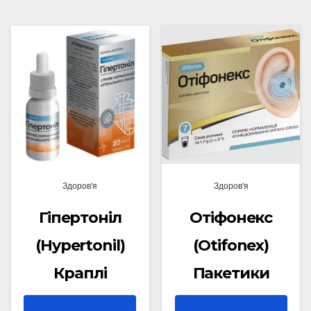
Здоров'я
Здоров'я
Гіпертоніл
Отіфонекс
(Hypertonil)
(Otifonex)
Краплі
Пакетики