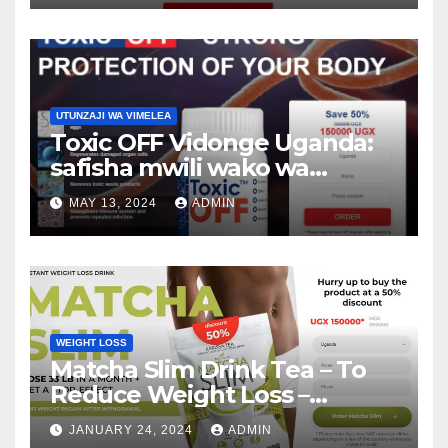
UTUNZAJI WA VIMELEA
Toxic OFF Vidonge Uganda:
safisha mwili wako wa
vimelea na warts!
MAY 13, 2024
ADMIN
WEIGHT LOSS
Matcha Slim Drink Tea – To
Reduce Weight Loss –
Matcha Slim Price Update
JANUARY 24, 2024
ADMIN
2024