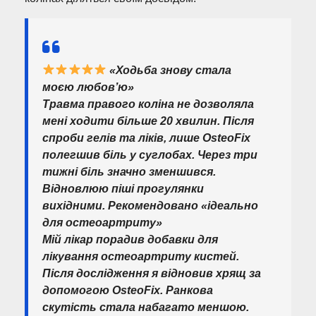
«Ходьба знову стала
моєю любов’ю»
Травма правого коліна не дозволяла
мені ходити більше 20 хвилин. Після
спроби гелів та ліків, лише OsteoFix
полегшив біль у суглобах. Через три
тижні біль значно зменшився.
Відновлюю піші прогулянки
вихідними. Рекомендовано «ідеально
для остеоартриту»
Мій лікар порадив добавки для
лікування остеоартриту кистей.
Після дослідження я відновив хрящ за
допомогою OsteoFix. Ранкова
скутість стала набагато меншою.