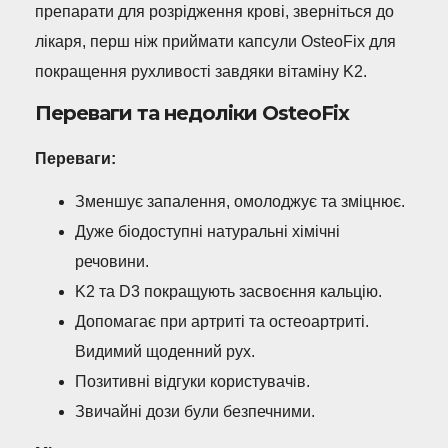
препарати для розрідження крові, зверніться до
лікаря, перш ніж приймати капсули OsteoFix для
покращення рухливості завдяки вітаміну K2.
Переваги та недоліки OsteoFix
Переваги:
Зменшує запалення, омолоджує та зміцнює.
Дуже біодоступні натуральні хімічні
речовини.
K2 та D3 покращують засвоєння кальцію.
Допомагає при артриті та остеоартриті.
Видимий щоденний рух.
Позитивні відгуки користувачів.
Звичайні дози були безпечними.