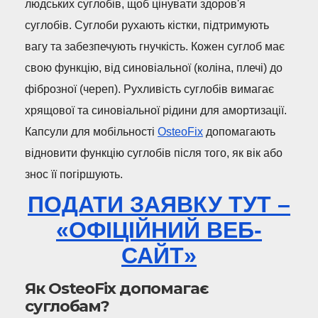
людських суглобів, щоб цінувати здоров'я
суглобів. Суглоби рухають кістки, підтримують
вагу та забезпечують гнучкість. Кожен суглоб має
свою функцію, від синовіальної (коліна, плечі) до
фіброзної (череп). Рухливість суглобів вимагає
хрящової та синовіальної рідини для амортизації.
Капсули для мобільності
OsteoFix
допомагають
відновити функцію суглобів після того, як вік або
знос її погіршують.
ПОДАТИ ЗАЯВКУ ТУТ –
«ОФІЦІЙНИЙ ВЕБ-
САЙТ»
Як OsteoFix допомагає
суглобам?