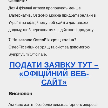
OsteoFix?
Деякі фізичні аптеки пропонують менше
альтернатив. OsteoFix можна придбати онлайн в
Україні на офіційному веб-сайті з доставкою
додому, щоб переконатися в дійсності продукту.
7. Чи загоює OsteoFix хрящ коліна?
OsteoFix зміцнює хрящ та окіст за допомогою
Symphytum Officinale.
ПОДАТИ ЗАЯВКУ ТУТ –
«ОФІЦІЙНИЙ ВЕБ-
САЙТ»
Висновок
Активне життя без болю вимагає гарного здоров'я