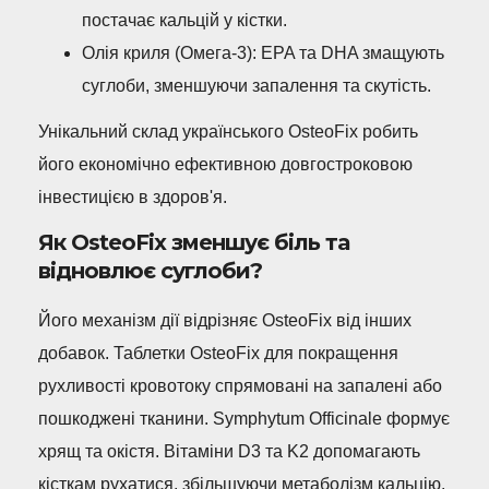
постачає кальцій у кістки.
Олія криля (Омега-3): EPA та DHA змащують
суглоби, зменшуючи запалення та скутість.
Унікальний склад українського OsteoFix робить
його економічно ефективною довгостроковою
інвестицією в здоров'я.
Як OsteoFix зменшує біль та
відновлює суглоби?
Його механізм дії відрізняє OsteoFix від інших
добавок. Таблетки OsteoFix для покращення
рухливості кровотоку спрямовані на запалені або
пошкоджені тканини. Symphytum Officinale формує
хрящ та окістя. Вітаміни D3 та K2 допомагають
кісткам рухатися, збільшуючи метаболізм кальцію.