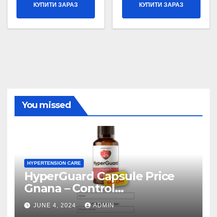
КУПИТИ ЗАРАЗ
КУПИТИ ЗАРАЗ
You missed
HYPERTENSION CARE
HyperGuard Capsule Price
Gnana – Control
Hypertension Level!
JUNE 4, 2024
ADMIN