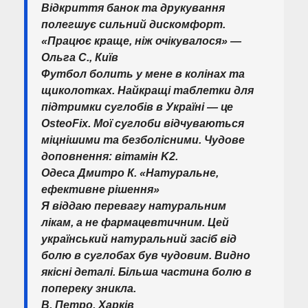
Відкриття банок та друкування
полегшує сильний дискомфорт.
«Працює краще, ніж очікувалося» —
Ольга С., Київ
Футбол болить у мене в колінах та
щиколотках. Найкращі таблетки для
підтримки суглобів в Україні — це
OsteoFix. Мої суглоби відчуваються
міцнішими та безболісними. Чудове
доповнення: вітамін K2.
Одеса Дмитро К. «Натуральне,
ефективне рішення»
Я віддаю перевагу натуральним
лікам, а не фармацевтичним. Цей
український натуральний засіб від
болю в суглобах був чудовим. Видно
якісні деталі. Більша частина болю в
попереку зникла.
В. Петро, ​​Харків