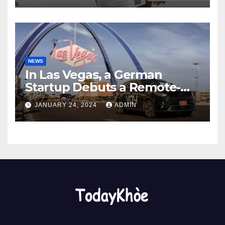
NEWS
In Las Vegas, a German
Startup Debuts a Remote-
Controlled Car Rental Service
JANUARY 24, 2024
ADMIN