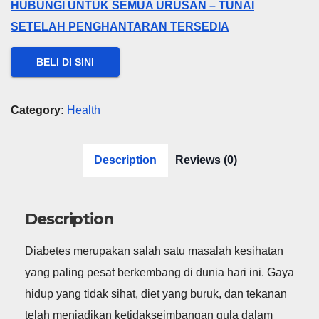
HUBUNGI UNTUK SEMUA URUSAN – TUNAI
SETELAH PENGHANTARAN TERSEDIA
BELI DI SINI
Category:
Health
Description
Reviews (0)
Description
Diabetes merupakan salah satu masalah kesihatan
yang paling pesat berkembang di dunia hari ini. Gaya
hidup yang tidak sihat, diet yang buruk, dan tekanan
telah menjadikan ketidakseimbangan gula dalam