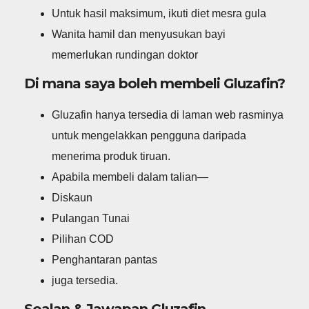
Untuk hasil maksimum, ikuti diet mesra gula
Wanita hamil dan menyusukan bayi
memerlukan rundingan doktor
Di mana saya boleh membeli Gluzafin?
Gluzafin hanya tersedia di laman web rasminya
untuk mengelakkan pengguna daripada
menerima produk tiruan.
Apabila membeli dalam talian—
Diskaun
Pulangan Tunai
Pilihan COD
Penghantaran pantas
juga tersedia.
Soalan & Jawapan Gluzafin