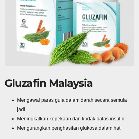
Gluzafin Malaysia
Mengawal paras gula dalam darah secara semula
jadi
Meningkatkan kepekaan dan tindak balas insulin
Mengurangkan penghasilan glukosa dalam hati