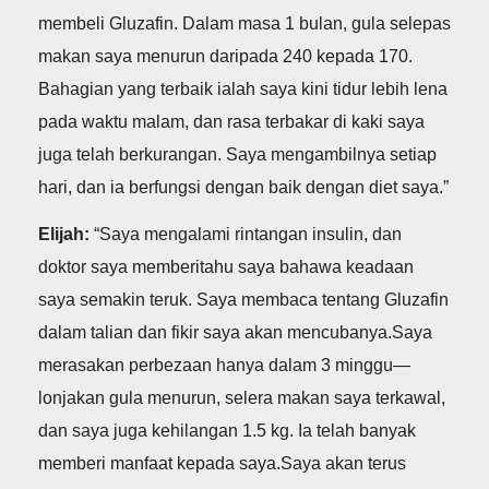
membeli Gluzafin. Dalam masa 1 bulan, gula selepas
makan saya menurun daripada 240 kepada 170.
Bahagian yang terbaik ialah saya kini tidur lebih lena
pada waktu malam, dan rasa terbakar di kaki saya
juga telah berkurangan. Saya mengambilnya setiap
hari, dan ia berfungsi dengan baik dengan diet saya.”
Elijah:
“Saya mengalami rintangan insulin, dan
doktor saya memberitahu saya bahawa keadaan
saya semakin teruk. Saya membaca tentang Gluzafin
dalam talian dan fikir saya akan mencubanya.Saya
merasakan perbezaan hanya dalam 3 minggu—
lonjakan gula menurun, selera makan saya terkawal,
dan saya juga kehilangan 1.5 kg. Ia telah banyak
memberi manfaat kepada saya.Saya akan terus