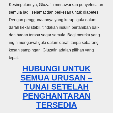
Kesimpulannya, Gluzafin menawarkan penyelesaian
semula jadi, selamat dan berkesan untuk diabetes.
Dengan penggunaannya yang kerap, gula dalam
darah kekal stabil, tindakan insulin bertambah baik,
dan badan terasa segar semula. Bagi mereka yang
ingin mengawal gula dalam darah tanpa sebarang
kesan sampingan, Gluzafin adalah pilihan yang
tepat.
HUBUNGI UNTUK
SEMUA URUSAN –
TUNAI SETELAH
PENGHANTARAN
TERSEDIA