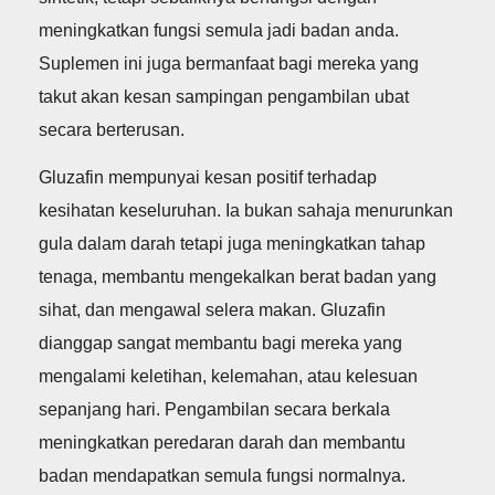
meningkatkan fungsi semula jadi badan anda.
Suplemen ini juga bermanfaat bagi mereka yang
takut akan kesan sampingan pengambilan ubat
secara berterusan.
Gluzafin mempunyai kesan positif terhadap
kesihatan keseluruhan. Ia bukan sahaja menurunkan
gula dalam darah tetapi juga meningkatkan tahap
tenaga, membantu mengekalkan berat badan yang
sihat, dan mengawal selera makan. Gluzafin
dianggap sangat membantu bagi mereka yang
mengalami keletihan, kelemahan, atau kelesuan
sepanjang hari. Pengambilan secara berkala
meningkatkan peredaran darah dan membantu
badan mendapatkan semula fungsi normalnya.