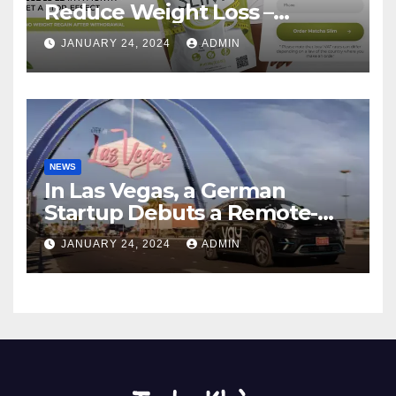
Reduce Weight Loss –
Matcha Slim Price Update
JANUARY 24, 2024
ADMIN
2024
NEWS
In Las Vegas, a German
Startup Debuts a Remote-
Controlled Car Rental Service
JANUARY 24, 2024
ADMIN