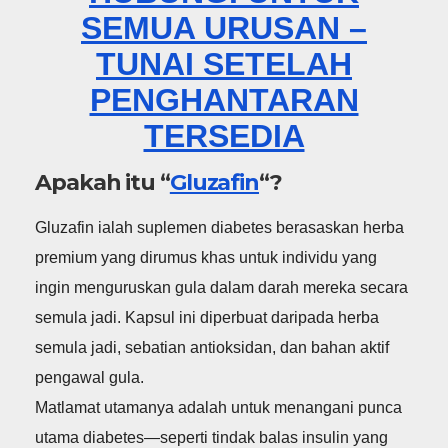
SEMUA URUSAN –
TUNAI SETELAH
PENGHANTARAN
TERSEDIA
Apakah itu “
Gluzafin
“?
Gluzafin ialah suplemen diabetes berasaskan herba
premium yang dirumus khas untuk individu yang
ingin menguruskan gula dalam darah mereka secara
semula jadi. Kapsul ini diperbuat daripada herba
semula jadi, sebatian antioksidan, dan bahan aktif
pengawal gula.
Matlamat utamanya adalah untuk menangani punca
utama diabetes—seperti tindak balas insulin yang