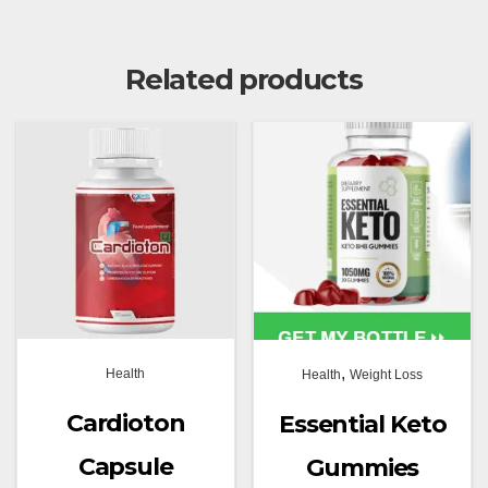
Related products
,
Health
Health
Weight Loss
Cardioton
Essential Keto
Capsule
Gummies