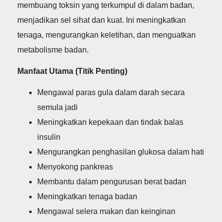
membuang toksin yang terkumpul di dalam badan,
menjadikan sel sihat dan kuat. Ini meningkatkan
tenaga, mengurangkan keletihan, dan menguatkan
metabolisme badan.
Manfaat Utama (Titik Penting)
Mengawal paras gula dalam darah secara
semula jadi
Meningkatkan kepekaan dan tindak balas
insulin
Mengurangkan penghasilan glukosa dalam hati
Menyokong pankreas
Membantu dalam pengurusan berat badan
Meningkatkan tenaga badan
Mengawal selera makan dan keinginan