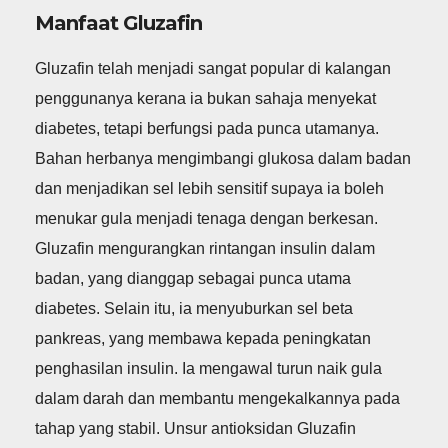
Manfaat Gluzafin
Gluzafin telah menjadi sangat popular di kalangan
penggunanya kerana ia bukan sahaja menyekat
diabetes, tetapi berfungsi pada punca utamanya.
Bahan herbanya mengimbangi glukosa dalam badan
dan menjadikan sel lebih sensitif supaya ia boleh
menukar gula menjadi tenaga dengan berkesan.
Gluzafin mengurangkan rintangan insulin dalam
badan, yang dianggap sebagai punca utama
diabetes. Selain itu, ia menyuburkan sel beta
pankreas, yang membawa kepada peningkatan
penghasilan insulin. Ia mengawal turun naik gula
dalam darah dan membantu mengekalkannya pada
tahap yang stabil. Unsur antioksidan Gluzafin