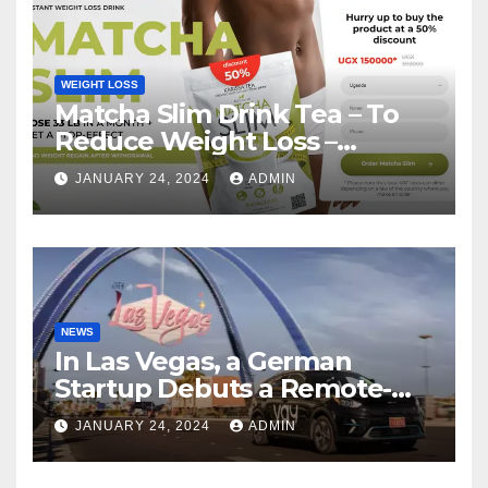
WEIGHT LOSS
Matcha Slim Drink Tea – To
Reduce Weight Loss –
Matcha Slim Price Update
JANUARY 24, 2024
ADMIN
2024
NEWS
In Las Vegas, a German
Startup Debuts a Remote-
Controlled Car Rental Service
JANUARY 24, 2024
ADMIN