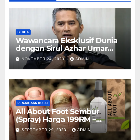
BERITA
Wawancara Eksklusif Dunia
dengan Sirul Azhar Umar
mengenai Pembunuhan
NOVEMBER 24, 2023
ADMIN
Malaysia
PENJAGAAN KULAT
All About Foot Sembur
(Spray) Harga 199RM –
Semburan Kuku Anti-Kulat
SEPTEMBER 29, 2023
ADMIN
(Malaysia)