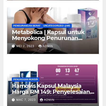
PENGURANGAN BERAT
UNCATEGORIZED @MS
Metabolica | Kapsul untuk
Menyokong Penurunan
Berat! Pendapat & Harga
MEI 2, 2023
ADMIN
PENJAGAAN BUASIR
Hamovis Kapsul Malaysia
Harga RM 149: Penyelesaian
untuk Buasir!
MAC 7, 2023
ADMIN