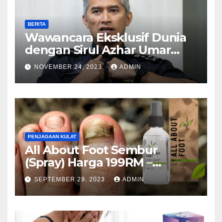
BERITA
Wawancara Eksklusif Dunia
dengan Sirul Azhar Umar
mengenai Pembunuhan
NOVEMBER 24, 2023
ADMIN
Malaysia
PENJAGAAN KULAT
All About Foot Sembur
(Spray) Harga 199RM –
Semburan Kuku Anti-Kulat
SEPTEMBER 29, 2023
ADMIN
(Malaysia)