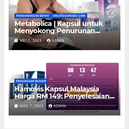
PENGURANGAN BERAT
UNCATEGORIZED @MS
Metabolica | Kapsul untuk
Menyokong Penurunan
Berat! Pendapat & Harga
MEI 2, 2023
ADMIN
PENJAGAAN BUASIR
Hamovis Kapsul Malaysia
Harga RM 149: Penyelesaian
untuk Buasir!
MAC 7, 2023
ADMIN