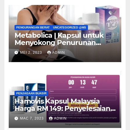
PENGURANGAN BERAT
UNCATEGORIZED @MS
Metabolica | Kapsul untuk
Menyokong Penurunan
Berat! Pendapat & Harga
MEI 2, 2023
ADMIN
PENJAGAAN BUASIR
Hamovis Kapsul Malaysia
Harga RM 149: Penyelesaian
untuk Buasir!
MAC 7, 2023
ADMIN