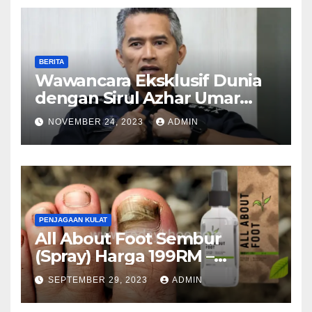
BERITA
Wawancara Eksklusif Dunia
dengan Sirul Azhar Umar
mengenai Pembunuhan
NOVEMBER 24, 2023
ADMIN
Malaysia
PENJAGAAN KULAT
All About Foot Sembur
(Spray) Harga 199RM –
Semburan Kuku Anti-Kulat
SEPTEMBER 29, 2023
ADMIN
(Malaysia)