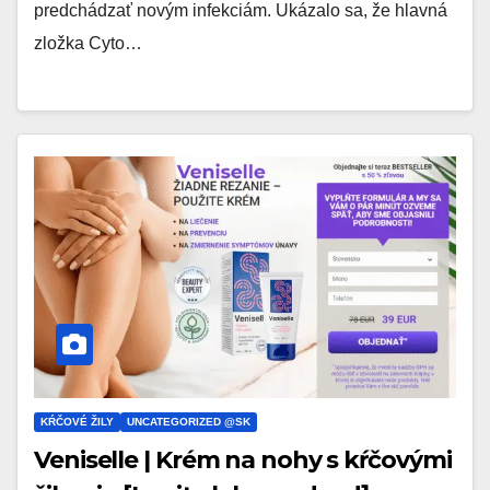
predchádzať novým infekciám. Ukázalo sa, že hlavná
zložka Cyto…
KŔČOVÉ ŽILY
UNCATEGORIZED @SK
Veniselle | Krém na nohy s kŕčovými