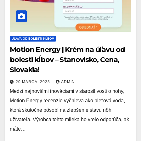
ÚĽAVA OD BOLESTI KĹBOV
Motion Energy | Krém na úľavu od
bolesti kĺbov – Stanovisko, Cena,
Slovakia!
20 MARCA, 2023
ADMIN
Medzi najnovšími inováciami v starostlivosti o nohy,
Motion Energy recenzie vyčnieva ako pleťová voda,
ktorá skutočne pôsobí na zlepšenie stavu nôh
užívateľa. Výrobca tohto mlieka ho vrelo odporúča, ak
máte…