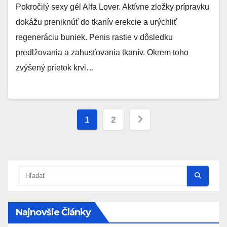
Pokročilý sexy gél Alfa Lover. Aktívne zložky prípravku
dokážu preniknúť do tkanív erekcie a urýchliť
regeneráciu buniek. Penis rastie v dôsledku
predlžovania a zahusťovania tkanív. Okrem toho
zvýšený prietok krvi…
Stránkovanie
1
2
príspevkov
Najnovšie Články