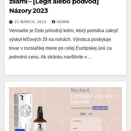
žilami – [Legit alebo podvod]
Názory 2023
21 MARCA, 2023
ADMIN
Veniselle je čisto prírodný krém, ktorý pomáha zakryť
výskyt kŕčových žíl na nohách. Výrobca poskytuje
tovar v rozsiahlej miere po celej Európskej únii za
jednotnú cenu. Ak stránku navštívite v…