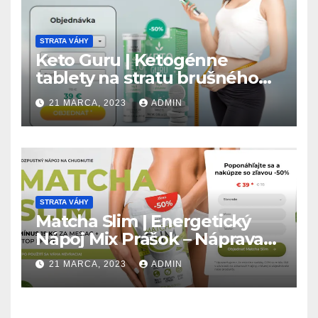
STRATA VÁHY
Keto Guru | Ketogénne
tablety na stratu brušného
tuku – Názory (Upozornenie)
21 MARCA, 2023
ADMIN
STRATA VÁHY
Matcha Slim | Energetický
Nápoj Mix Prášok – Náprava
na chudnutie! Aktualizovať
21 MARCA, 2023
ADMIN
2023