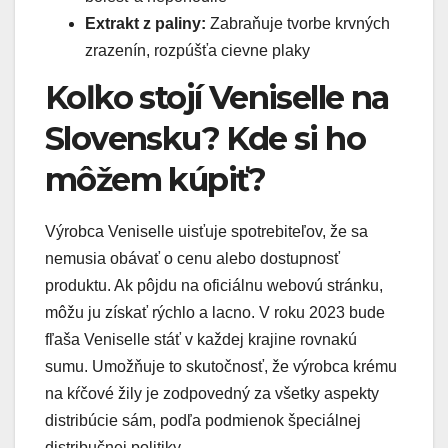
Extrakt z paliny:
Zabraňuje tvorbe krvných
zrazenín, rozpúšťa cievne plaky
Koľko stojí Veniselle na
Slovensku? Kde si ho
môžem kúpiť?
Výrobca Veniselle uisťuje spotrebiteľov, že sa
nemusia obávať o cenu alebo dostupnosť
produktu. Ak pôjdu na oficiálnu webovú stránku,
môžu ju získať rýchlo a lacno. V roku 2023 bude
fľaša Veniselle stáť v každej krajine rovnakú
sumu. Umožňuje to skutočnosť, že výrobca krému
na kŕčové žily je zodpovedný za všetky aspekty
distribúcie sám, podľa podmienok špeciálnej
distribučnej politiky.