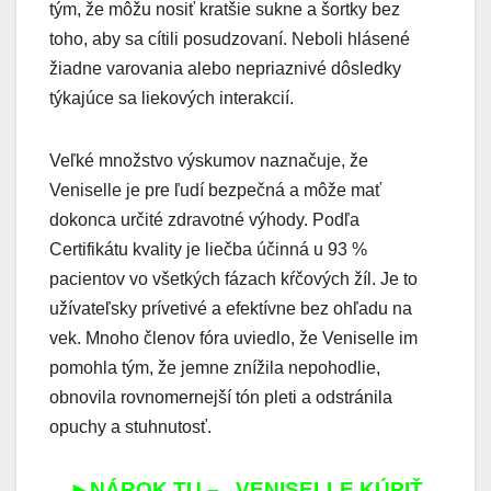
tým, že môžu nosiť kratšie sukne a šortky bez
toho, aby sa cítili posudzovaní. Neboli hlásené
žiadne varovania alebo nepriaznivé dôsledky
týkajúce sa liekových interakcií.
Veľké množstvo výskumov naznačuje, že
Veniselle je pre ľudí bezpečná a môže mať
dokonca určité zdravotné výhody. Podľa
Certifikátu kvality je liečba účinná u 93 %
pacientov vo všetkých fázach kŕčových žíl. Je to
užívateľsky prívetivé a efektívne bez ohľadu na
vek. Mnoho členov fóra uviedlo, že Veniselle im
pomohla tým, že jemne znížila nepohodlie,
obnovila rovnomernejší tón pleti a odstránila
opuchy a stuhnutosť.
►NÁROK TU – „VENISELLE KÚPIŤ