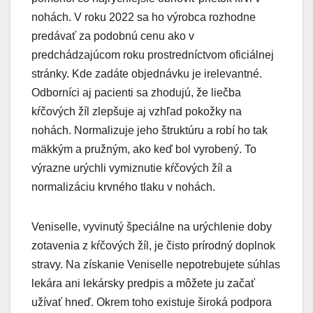
nohách. V roku 2022 sa ho výrobca rozhodne
predávať za podobnú cenu ako v
predchádzajúcom roku prostredníctvom oficiálnej
stránky. Kde zadáte objednávku je irelevantné.
Odborníci aj pacienti sa zhodujú, že liečba
kŕčových žíl zlepšuje aj vzhľad pokožky na
nohách. Normalizuje jeho štruktúru a robí ho tak
mäkkým a pružným, ako keď bol vyrobený. To
výrazne urýchli vymiznutie kŕčových žíl a
normalizáciu krvného tlaku v nohách.
Veniselle, vyvinutý špeciálne na urýchlenie doby
zotavenia z kŕčových žíl, je čisto prírodný doplnok
stravy. Na získanie Veniselle nepotrebujete súhlas
lekára ani lekársky predpis a môžete ju začať
užívať hneď. Okrem toho existuje široká podpora