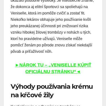
ukázalo podobné výsledky. Je všeobecne známe,
že dokonca aj elitní športovci sa spoliehajú na
Veniselle, ktorá im pomôže cvičiť a zostať fit.
Niekoľko lekárov obhajuje jeho používanie kvôli
jeho preukázanej účinnosti pri znižovaní rizika
vzniku hlbokej žilovej trombózy v nohách u tých,
ktorí ho pravidelne užívajú. Veniselle môže
pomôcť ženám po pôrode znovu získať niekdajší
pôvab a príťažlivosť nôh.
►NÁROK TU – „VENISELLE KÚPIŤ
OFICIÁLNU STRÁNKU“◄
Výhody používania krému
na kŕčové žily