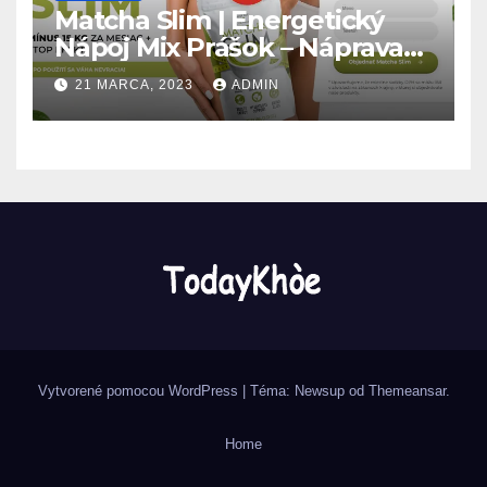
Matcha Slim | Energetický
Nápoj Mix Prášok – Náprava
na chudnutie! Aktualizovať
21 MARCA, 2023
ADMIN
2023
Vytvorené pomocou WordPress
|
Téma: Newsup od
Themeansar
.
Home