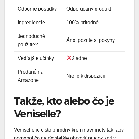
Odborné posudky
Odporúčaný produkt
Ingrediencie
100% prírodné
Jednoduché
Áno, pozrite si pokyny
použitie?
Vedľajšie účinky
žiadne
Predané na
Nie je k dispozícií
Amazone
Takže, kto alebo čo je
Veniselle?
Veniselle je čisto prírodný krém navrhnutý tak, aby
pomohol čo najrýchlejšie obnoviť prietok krvi v