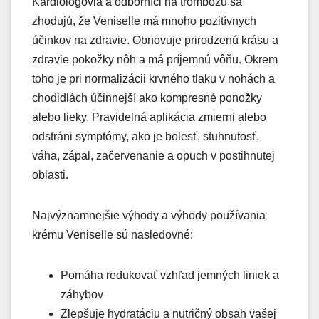
Kardiológovia a odborníci na trombózu sa
zhodujú, že Veniselle má mnoho pozitívnych
účinkov na zdravie. Obnovuje prirodzenú krásu a
zdravie pokožky nôh a má príjemnú vôňu. Okrem
toho je pri normalizácii krvného tlaku v nohách a
chodidlách účinnejší ako kompresné ponožky
alebo lieky. Pravidelná aplikácia zmierni alebo
odstráni symptómy, ako je bolesť, stuhnutosť,
váha, zápal, začervenanie a opuch v postihnutej
oblasti.
Najvýznamnejšie výhody a výhody používania
krému Veniselle sú nasledovné:
Pomáha redukovať vzhľad jemných liniek a
záhybov
Zlepšuje hydratáciu a nutričný obsah vašej