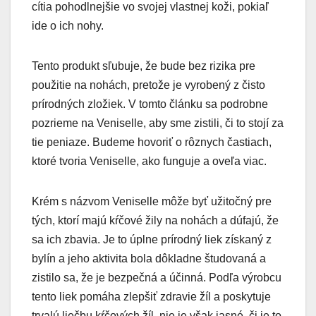
cítia pohodlnejšie vo svojej vlastnej koži, pokiaľ
ide o ich nohy.
Tento produkt sľubuje, že bude bez rizika pre
použitie na nohách, pretože je vyrobený z čisto
prírodných zložiek. V tomto článku sa podrobne
pozrieme na Veniselle, aby sme zistili, či to stojí za
tie peniaze. Budeme hovoriť o rôznych častiach,
ktoré tvoria Veniselle, ako funguje a oveľa viac.
Krém s názvom Veniselle môže byť užitočný pre
tých, ktorí majú kŕčové žily na nohách a dúfajú, že
sa ich zbavia. Je to úplne prírodný liek získaný z
bylín a jeho aktivita bola dôkladne študovaná a
zistilo sa, že je bezpečná a účinná. Podľa výrobcu
tento liek pomáha zlepšiť zdravie žíl a poskytuje
trvalú liečbu kŕčových žíl, nie je však jasné, či je to