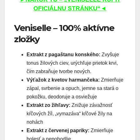
OFICIÁLNU STRÁNKU“◄
Veniselle – 100% aktívne
zložky
Extrakt z pagaštanu konského:
Zvyšuje
tonus žilových ciev, urýchľuje prietok krvi,
čím zabraňuje tvorbe nových.
Výťažok z kvetov harmančeka:
Zmierňuje
zápal, svrbenie a opuch, jemne sa stará o
pokožku, deodoruje a osviežuje
Extrakt zo žihľavy:
Znižuje závažnosť
kŕčových žíl, „vymazáva“ kŕčové žily na
nohách
Extrakt z červenej papriky:
Zmierňuje
bolesť a nepohodlie