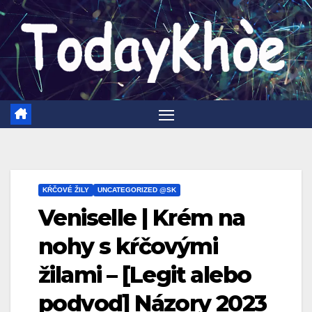
Prejsť
na
obsah
KŔČOVÉ ŽILY
UNCATEGORIZED @SK
Veniselle | Krém na
nohy s kŕčovými
žilami – [Legit alebo
podvod] Názory 2023