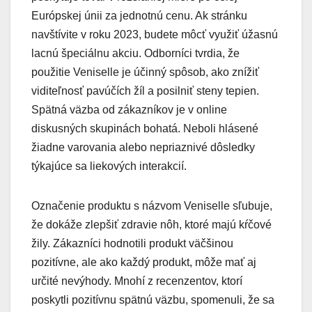
Európskej únii za jednotnú cenu. Ak stránku
navštívite v roku 2023, budete môcť využiť úžasnú
lacnú špeciálnu akciu. Odborníci tvrdia, že
použitie Veniselle je účinný spôsob, ako znížiť
viditeľnosť pavúčích žíl a posilniť steny tepien.
Spätná väzba od zákazníkov je v online
diskusných skupinách bohatá. Neboli hlásené
žiadne varovania alebo nepriaznivé dôsledky
týkajúce sa liekových interakcií.
Označenie produktu s názvom Veniselle sľubuje,
že dokáže zlepšiť zdravie nôh, ktoré majú kŕčové
žily. Zákazníci hodnotili produkt väčšinou
pozitívne, ale ako každý produkt, môže mať aj
určité nevýhody. Mnohí z recenzentov, ktorí
poskytli pozitívnu spätnú väzbu, spomenuli, že sa