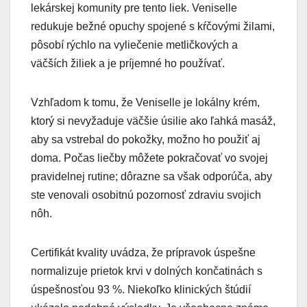
lekárskej komunity pre tento liek. Veniselle
redukuje bežné opuchy spojené s kŕčovými žilami,
pôsobí rýchlo na vyliečenie metličkových a
väčších žiliek a je príjemné ho používať.
Vzhľadom k tomu, že Veniselle je lokálny krém,
ktorý si nevyžaduje väčšie úsilie ako ľahká masáž,
aby sa vstrebal do pokožky, možno ho použiť aj
doma. Počas liečby môžete pokračovať vo svojej
pravidelnej rutine; dôrazne sa však odporúča, aby
ste venovali osobitnú pozornosť zdraviu svojich
nôh.
Certifikát kvality uvádza, že prípravok úspešne
normalizuje prietok krvi v dolných končatinách s
úspešnosťou 93 %. Niekoľko klinických štúdií