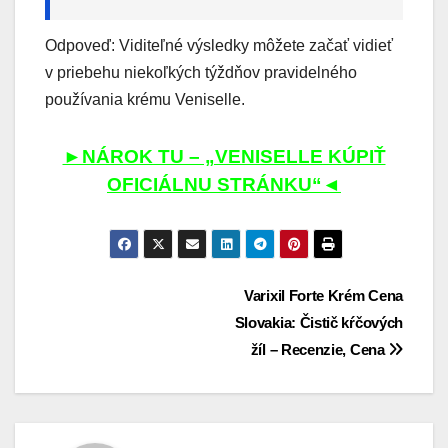
Odpoveď: Viditeľné výsledky môžete začať vidieť
v priebehu niekoľkých týždňov pravidelného
používania krému Veniselle.
►NÁROK TU – „VENISELLE KÚPIŤ
OFICIÁLNU STRÁNKU“◄
Navigácia
Varixil Forte Krém Cena
Slovakia: Čistič kŕčových
v
žíl – Recenzie, Cena
článku