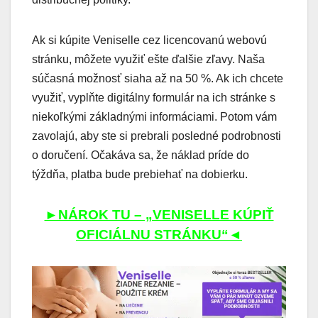
Ak si kúpite Veniselle cez licencovanú webovú
stránku, môžete využiť ešte ďalšie zľavy. Naša
súčasná možnosť siaha až na 50 %. Ak ich chcete
využiť, vyplňte digitálny formulár na ich stránke s
niekoľkými základnými informáciami. Potom vám
zavolajú, aby ste si prebrali posledné podrobnosti
o doručení. Očakáva sa, že náklad príde do
týždňa, platba bude prebiehať na dobierku.
►NÁROK TU – „VENISELLE KÚPIŤ
OFICIÁLNU STRÁNKU“◄