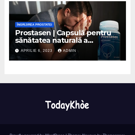
ÎNGRIJIREA PROSTATEI
Prostasen | Capsulă pentru
sănătatea naturală a
prostatei – Opinii 2023
APRILIE 6, 2023
ADMIN