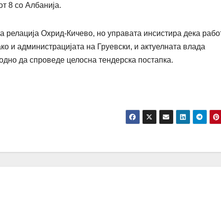
т 8 со Албанија.
а релација Охрид-Кичево, но управата инсистира дека рабо
како и администрацијата на Груевски, и актуелната влада
одно да спроведе целосна тендерска постапка.