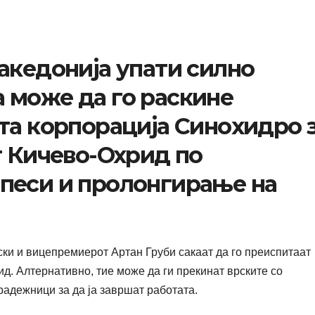
акедонија упати силно
 може да го раскине
та корпорација Синохидро 
т Кичево-Охрид по
песи и пролонгирање на
ки и вицепремиерот Артан Груби сакаат да го преиспитаат
ид. Алтернативно, тие може да ги прекинат врските со
радежници за да ја завршат работата.