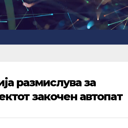
ја размислува за
ектот закочен автопат