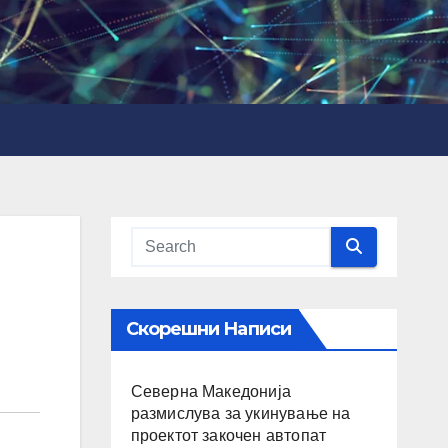
Скорешни Написи
Северна Македонија
размислува за укинување на
проектот закочен автопат