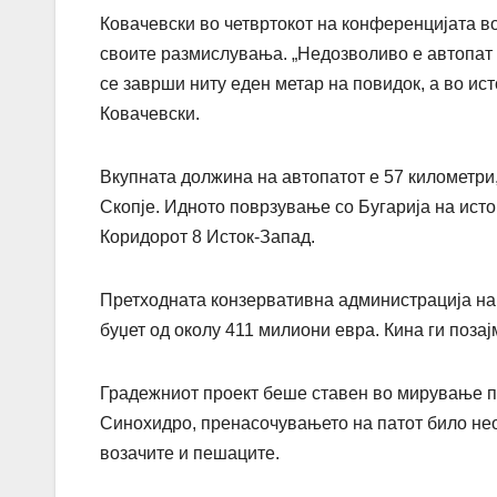
Ковачевски во четвртокот на конференцијата в
своите размислувања. „Недозволиво е автопат в
се заврши ниту еден метар на повидок, а во и
Ковачевски.
Вкупната должина на автопатот е 57 километри, 
Скопје. Идното поврзување со Бугарија на исто
Коридорот 8 Исток-Запад.
Претходната конзервативна администрација на 
буџет од околу 411 милиони евра. Кина ги поза
Градежниот проект беше ставен во мирување пр
Синохидро, пренасочувањето на патот било не
возачите и пешаците.