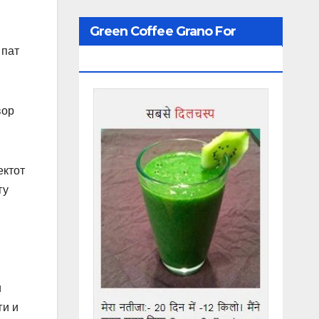
Green Coffee Grano For
 пат
Weight Loss
вор
ектот
гу
и
ги и