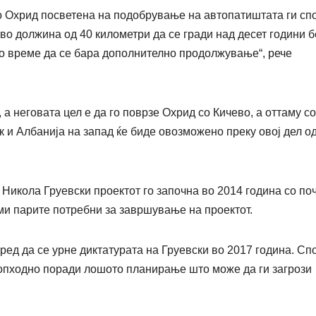
о Охрид посветена на подобрување на автопатиштата ги сп
о должина од 40 километри да се гради над десет години б
сто време да се бара дополнително продолжување“, рече
а неговата цел е да го поврзе Охрид со Кичево, а оттаму со
к и Албанија на запад ќе биде овозможено преку овој дел о
Никола Груевски проектот го започна во 2014 година со по
јми парите потребни за завршување на проектот.
ед да се урне диктатурата на Груевски во 2017 година. Сп
опходно поради лошото планирање што може да ги загрози