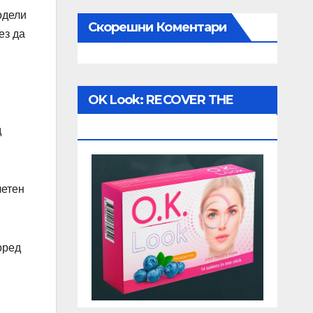
одели
Скорешни Коментари
ез да
OK Look: RECOVER THE
VISION!
д
четен
оред