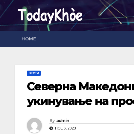
Skip
to
content
HOME
ВЕСТИ
Северна Македони
укинување на про
By
admin
НОЕ 6, 2023