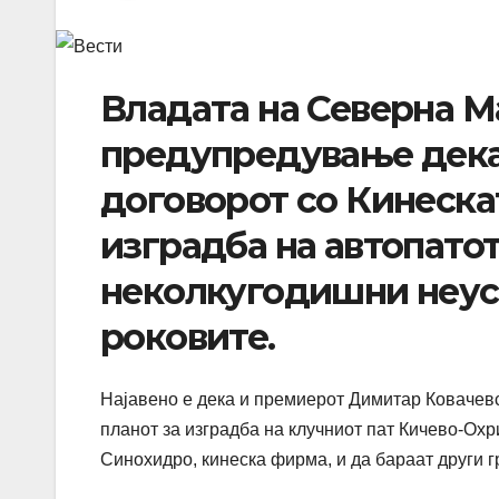
Владата на Северна М
предупредување дека
договорот со Кинеска
изградба на автопато
неколкугодишни неус
роковите.
Најавено е дека и премиерот Димитар Ковачевс
планот за изградба на клучниот пат Кичево-Охр
Синохидро, кинеска фирма, и да бараат други г