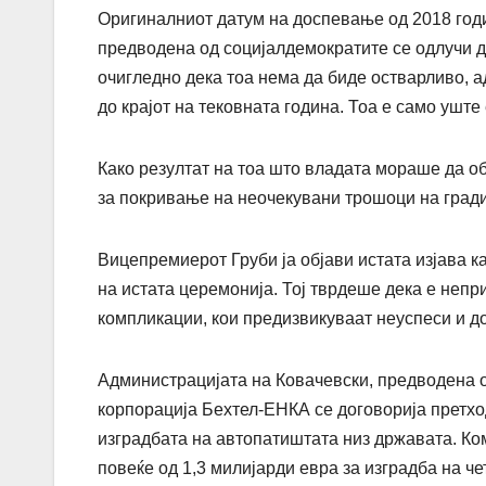
Оригиналниот датум на доспевање од 2018 год
предводена од социјалдемократите се одлучи д
очигледно дека тоа нема да биде остварливо, а
до крајот на тековната година. Тоа е само уште
Како резултат на тоа што владата мораше да о
за покривање на неочекувани трошоци на гради
Вицепремиерот Груби ја објави истата изјава к
на истата церемонија. Тој тврдеше дека е непр
компликации, кои предизвикуваат неуспеси и 
Администрацијата на Ковачевски, предводена о
корпорација Бехтел-ЕНКА се договорија претхо
изградбата на автопатиштата низ државата. Ко
повеќе од 1,3 милијарди евра за изградба на че