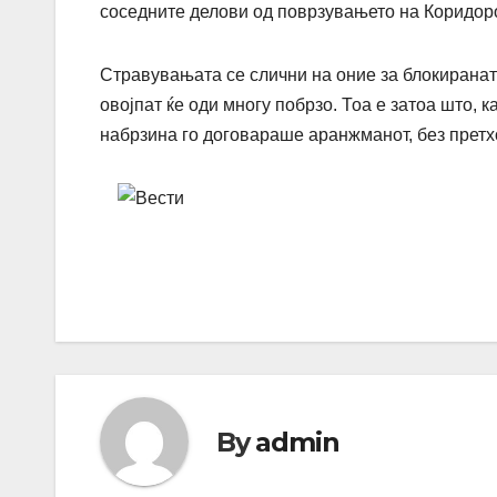
соседните делови од поврзувањето на Коридоро
Стравувањата се слични на оние за блокиранат
овојпат ќе оди многу побрзо. Тоа е затоа што, 
набрзина го договараше аранжманот, без претх
By
admin