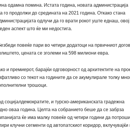
ина одамна помина. Истата година, новата администрација
а го продолжи до средината на 2021 година. Откако стана
дминистрацијата одлучи да го врати рокот уште еднаш, овој
 еден аспект што ќе ми недостига.
безбеди повеќе пари во четири додатоци на првичниот дого
лиштето, цената се зголеми на 598 милиони евра.
ако и премиерот, барајќи одговорност од архитектите на про
ифатливо со текот на годините да се акумулирале толку мно
дополнителни трошоци.
д социјалдемократите, и турско-американската градежна
дно оваа година. Целта на собранието беше да се забрза
мпанијата ќе има малку повеќе од четири години да потрош
тири клучни сегменти од автопатскиот коридор, вклучувајќи 