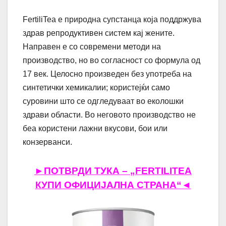
FertiliTea е природна супстанца која поддржува
здрав репродуктивен систем кај жените.
Направен е со современи методи на
производство, но во согласност со формула од
17 век. Целосно произведен без употреба на
синтетички хемикалии; користејќи само
суровини што се одгледуваат во еколошки
здрави области. Во неговото производство не
беа користени лажни вкусови, бои или
конзерванси.
►ПОТВРДИ ТУКА – „FERTILITEA
КУПИ ОФИЦИЈАЛНА СТРАНА“◄