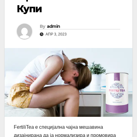
Купи
By
admin
АПР 3, 2023
FertiliTea е специјална чајна мешавина
дизајнирана да ја нормализира и промовира