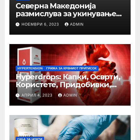
Северна Македонија
размислува за укинување
на проектот закочен
НОЕМВРИ 6, 2023
ADMIN
автопат
HYPERTENSION
ГРИЖА ЗА КРВНИОТ ПРИТИСОК
Hyperdrops: Капки, Осврти,
Користете, Придобивки,
Цена, Ефект (Macedonia)
АПРИЛ 4, 2023
ADMIN
ГАБА ЗА НОКТИ