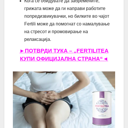
Кога се обидувате да забремените,
грижата може да ги направи работите
попредизвикувачки, но билките во чајот
Fertili може да помогнат со намалување
на стресот и промовирање на
релаксација.
►ПОТВРДИ ТУКА – „FERTILITEA
КУПИ ОФИЦИЈАЛНА СТРАНА“◄