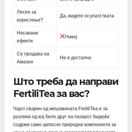
Лесен за
Да, видете ги упатствата
користење?
Несакани
Никој
ефекти
Се продава на
Не е достапно
Амазон
Што треба да направи
FertiliTea за вас?
Чајот сварен од мешавината FertiliTea е за
разлика од кој било друг на пазарот бидејќи
содржи само целосно природни компоненти за