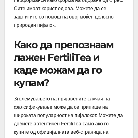
перформанси како форма на одбрана од стрес.
Сите имаат корист од ова. Можете да се
заштитите со помош на овој моќен целосно
природен пијалок.
Како да препознаам
лажен FertiliTea и
каде можам да го
купам?
Зголемувањето на пријавените случаи на
фалсификување може да се припише на
широката популарност на пијалокот. Можете да
добиете автентичен FertiliTea само ако го
купите од официјалната веб-страница на