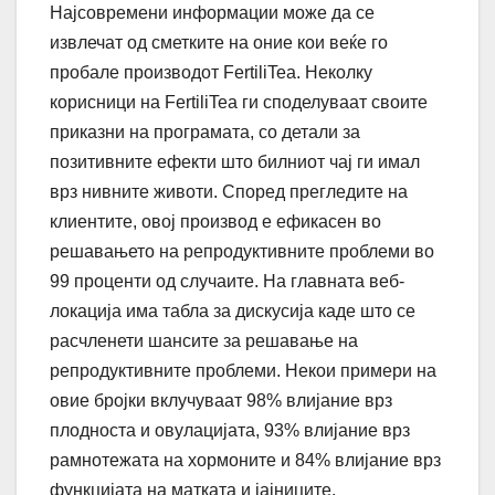
Најсовремени информации може да се
извлечат од сметките на оние кои веќе го
пробале производот FertiliTea. Неколку
корисници на FertiliTea ги споделуваат своите
приказни на програмата, со детали за
позитивните ефекти што билниот чај ги имал
врз нивните животи. Според прегледите на
клиентите, овој производ е ефикасен во
решавањето на репродуктивните проблеми во
99 проценти од случаите. На главната веб-
локација има табла за дискусија каде што се
расчленети шансите за решавање на
репродуктивните проблеми. Некои примери на
овие бројки вклучуваат 98% влијание врз
плодноста и овулацијата, 93% влијание врз
рамнотежата на хормоните и 84% влијание врз
функцијата на матката и јајниците.