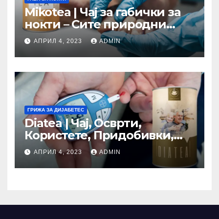
Mikotea | Чај за габички за
нокти – Сите природни
состојки! Мислења
АПРИЛ 4, 2023
ADMIN
(Macedonia)
ГРИЖА ЗА ДИЈАБЕТЕС
Diatea | Чај, Осврти,
Користете, Придобивки,
Цена, Ефект (Macedonia)
АПРИЛ 4, 2023
ADMIN