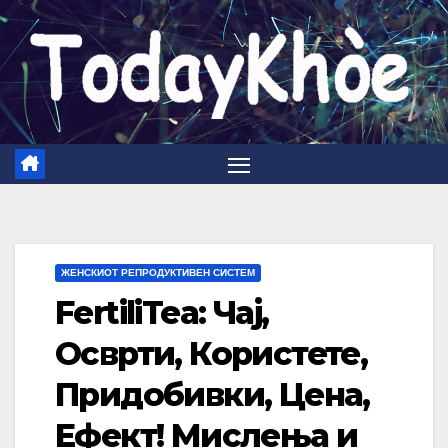
Skip
to
content
ЖЕНСКИОТ РЕПРОДУКТИВЕН СИСТЕМ
FertiliTea: Чај,
Осврти, Користете,
Придобивки, Цена,
Ефект! Мислења и