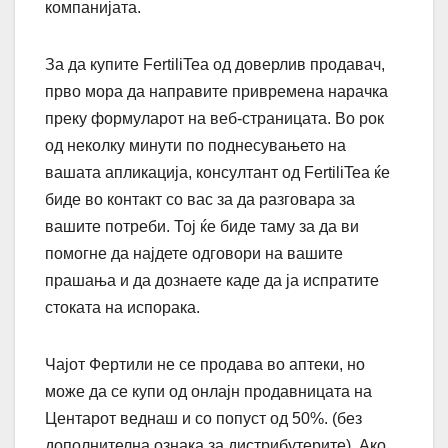
компанијата.
За да купите FertiliTea од доверлив продавач,
прво мора да направите привремена нарачка
преку формуларот на веб-страницата. Во рок
од неколку минути по поднесувањето на
вашата апликација, консултант од FertiliTea ќе
биде во контакт со вас за да разговара за
вашите потреби. Тој ќе биде таму за да ви
помогне да најдете одговори на вашите
прашања и да дознаете каде да ја испратите
стоката на испорака.
Чајот Фертили не се продава во аптеки, но
може да се купи од онлајн продавницата на
Центарот веднаш и со попуст од 50%. (без
дополнителна ознака за дистрибутерите). Ако