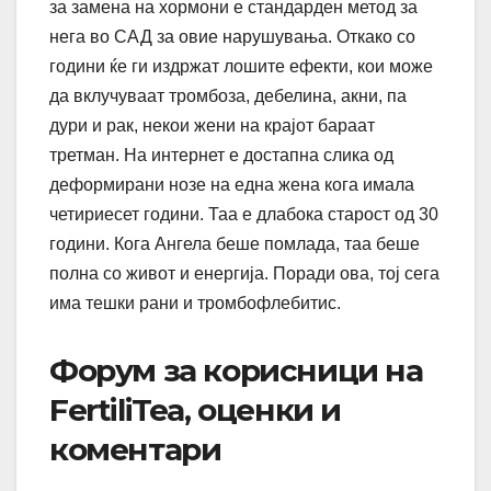
за замена на хормони е стандарден метод за
нега во САД за овие нарушувања. Откако со
години ќе ги издржат лошите ефекти, кои може
да вклучуваат тромбоза, дебелина, акни, па
дури и рак, некои жени на крајот бараат
третман. На интернет е достапна слика од
деформирани нозе на една жена кога имала
четириесет години. Таа е длабока старост од 30
години. Кога Ангела беше помлада, таа беше
полна со живот и енергија. Поради ова, тој сега
има тешки рани и тромбофлебитис.
Форум за корисници на
FertiliTea, оценки и
коментари