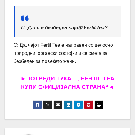
П: Дали е безбеден чајот FertiliTea?
О: Да, чајот FertiliTea е направен со целосно
природни, органски состојки и се смета за
безбеден за повеќето жени.
►ПОТВРДИ ТУКА – „FERTILITEA
КУПИ ОФИЦИЈАЛНА СТРАНА“◄