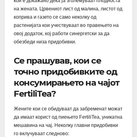
кои е докажано дека ја зголемуваат плодноста
на жената. Црвениот лист од малина, листот од
коприва и газето се само неколку од
растенијата кои учествуваат во правењето на
овој додаток, кој работи синергетски за да
обезбеди низа придобивки.
Се прашував, кои се
точно придобивките од
консумирањето на чајот
FertiliTea?
Жените кои се обидуваат да забременат можат
да имаат корист од пиењето FertiliTea, уникатна
мешавина на чај. Неколку главни придобивки
го вклучуваат следново: