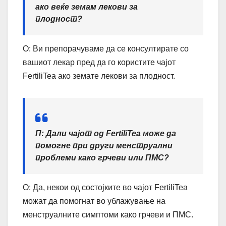
ако веќе земам лекови за
плодност?
О: Ви препорачуваме да се консултирате со
вашиот лекар пред да го користите чајот
FertiliTea ако земате лекови за плодност.
П: Дали чајот од FertiliTea може да
помогне при други менструални
проблеми како грчеви или ПМС?
О: Да, некои од состојките во чајот FertiliTea
можат да помогнат во ублажување на
менструалните симптоми како грчеви и ПМС.