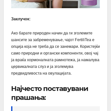
Заклучок:
Ако барате природен начин да ги зголемите
шансите за забременување, чајот FertiliTea е
опција која не треба да се занемари. Користејќи
само природни и органски компоненти, овој чај
ја враќа хормоналната рамнотежа, ја намалува
цервикалната слуз и ја зголемува
предвидливоста на овулацијата.
Најчесто поставувани
прашања: