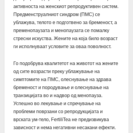
активноста на женскиот репродуктивен систем.
Предменструалниот синдром (ПМС) се
ублажува, телото е подготвено за бременост, а
пременопаузата и менопаузата се помалку
стресни искуства. Жените на која било возраст
ги исполнуваат условите за оваа поволност.
Го подобрува квалитетот на животот на жените
од сите возрасти преку ублажување на
симптомите на ПМС, олеснување на здрава
бременост и породување и олеснување на
транзицијата во и надвор од менопауза.
Успешно во лекување и спречување на
проблеми поврзани со репродукцијата и
врската ум-тело, FertiliTea не предизвикува
зависност и нема негативни несакани ефекти.