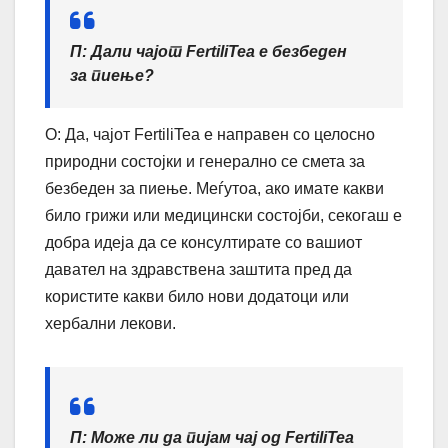
П: Дали чајот FertiliTea е безбеден
за пиење?
О: Да, чајот FertiliTea е направен со целосно
природни состојки и генерално се смета за
безбеден за пиење. Меѓутоа, ако имате какви
било грижи или медицински состојби, секогаш е
добра идеја да се консултирате со вашиот
давател на здравствена заштита пред да
користите какви било нови додатоци или
хербални лекови.
П: Може ли да пијам чај од FertiliTea