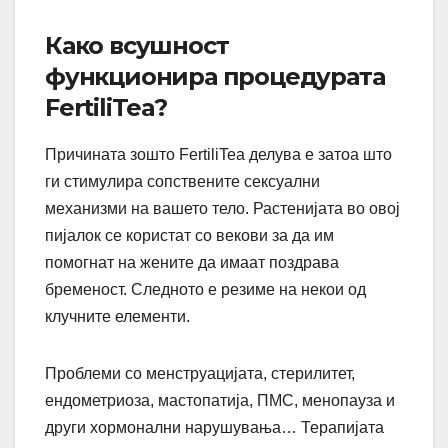
Како всушност
функционира процедурата
FertiliTea?
Причината зошто FertiliTea делува е затоа што
ги стимулира сопствените сексуални
механизми на вашето тело. Растенијата во овој
пијалок се користат со векови за да им
помогнат на жените да имаат поздрава
бременост. Следното е резиме на некои од
клучните елементи.
Проблеми со менструацијата, стерилитет,
ендометриоза, мастопатија, ПМС, менопауза и
други хормонални нарушувања… Терапијата