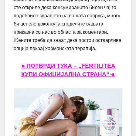
сте откриле дека консумирањето билен чај го
подобрило здравјето на вашата сопруга, многу
би ценеле доколку ја споделите вашата
приказна со нас во областа за коментари.
Жените треба да знаат дека постои остварлива
опција покрај хормонската терапија.
►ПОТВРДИ ТУКА – „FERTILITEA
КУПИ ОФИЦИЈАЛНА СТРАНА“◄