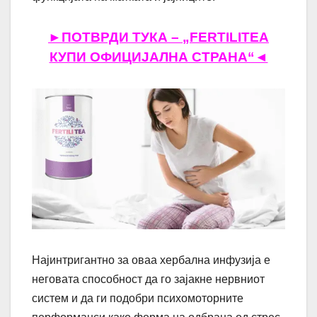
►ПОТВРДИ ТУКА – „FERTILITEA
КУПИ ОФИЦИЈАЛНА СТРАНА“◄
Најинтригантно за оваа хербална инфузија е
неговата способност да го зајакне нервниот
систем и да ги подобри психомоторните