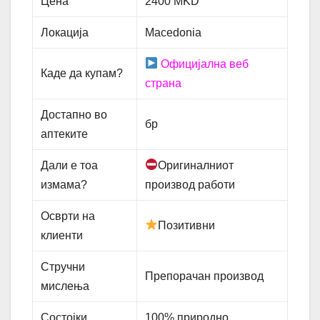
Цена
2400 MKD
Локација
Macedonia
Официјална веб
Каде да купам?
страна
Достапно во
бр
аптеките
Дали е тоа
Оригиналниот
измама?
производ работи
Осврти на
Позитивни
клиенти
Стручни
Препорачан производ
мислења
Состојки
100% природно