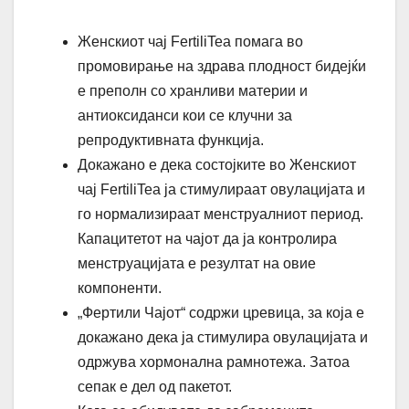
Женскиот чај FertiliTea помага во
промовирање на здрава плодност бидејќи
е преполн со хранливи материи и
антиоксиданси кои се клучни за
репродуктивната функција.
Докажано е дека состојките во Женскиот
чај FertiliTea ја стимулираат овулацијата и
го нормализираат менструалниот период.
Капацитетот на чајот да ја контролира
менструацијата е резултат на овие
компоненти.
„Фертили Чајот“ содржи цревица, за која е
докажано дека ја стимулира овулацијата и
одржува хормонална рамнотежа. Затоа
сепак е дел од пакетот.