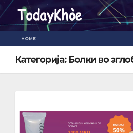
Skip
to
content
HOME
Категорија:
Болки во згло