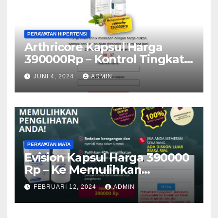
PERAWATAN HIPERTENSI
Arthricore Kapsul Harga
390000Rp – Kontrol Tingkat
Hipertensi (Indonesia)
JUNI 4, 2024
ADMIN
PERAWATAN MATA
Evision Kapsul Harga 390000
Rp – Ke Memulihkan
Penglihatan (Indonesia)
FEBRUARI 12, 2024
ADMIN