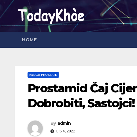
Skip
to
content
HOME
NJEGA PROSTATE
Prostamid Čaj Cijen
Dobrobiti, Sastojci!
By
admin
LIS 4, 2022