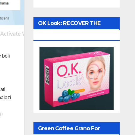
OK Look: RECOVER THE
VISION!
 boli
ati
nalazi
ji
Green Coffee Grano For