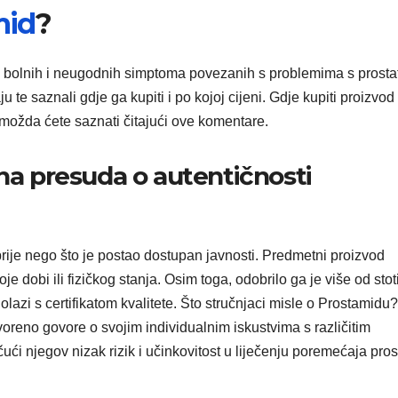
mid
?
nju bolnih i neugodnih simptoma povezanih s problemima s prost
u te saznali gdje ga kupiti i po kojoj cijeni. Gdje kupiti proizvod 
, možda ćete saznati čitajući ove komentare.
ena presuda o autentičnosti
prije nego što je postao dostupan javnosti. Predmetni proizvod
je dobi ili fizičkog stanja. Osim toga, odobrilo ga je više od stot
lazi s certifikatom kvalitete. Što stručnjaci misle o Prostamidu?
voreno govore o svojim individualnim iskustvima s različitim
ući njegov nizak rizik i učinkovitost u liječenju poremećaja prost