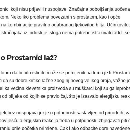
ionici koji nisu prijavili nuspojave. Značajna poboljšanja uočen
jekom. Nekoliko problema povezanih s prostatom, kao i opće
na kombinaciju pravilno odabranog ljekovitog bilja. Učinkovitos
čnjaka iz industrije, stoga nema potrebe istraživati ​​radi li se
e o Prostamid laž?
obro da bi bilo istinito može se primijeniti na temu je li Prostam
ti da su dobre kritike lažne zbog njihovog velikog broja, važno j
elika većina klevetnika proizvoda su muškarci koji su ga isprobal
od biljaka od kojih se pravio čaj, što je izazvalo alergijsku reak
ijek bez nuspojava jer je u potpunosti sastavljen od prirodnih tva
oviješću alergijskih reakcija treba u potpunosti izbjegavati piti č
kiranju prije početka primjene. Čak i ako odbacite gore navedene