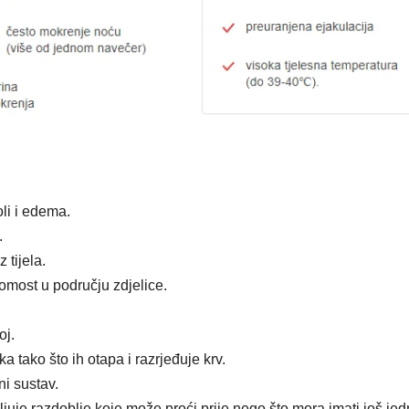
li i edema.
.
 tijela.
romost u području zdjelice.
oj.
a tako što ih otapa i razrjeđuje krv.
ni sustav.
ljuje razdoblje koje može proći prije nego što mora imati još je