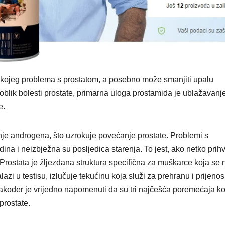
o kojeg problema s prostatom, a posebno može smanjiti upalu
i oblik bolesti prostate, primarna uloga prostamida je ublažavanje
e.
nje androgena, što uzrokuje povećanje prostate. Problemi s
ina i neizbježna su posljedica starenja. To jest, ako netko prihv
rostata je žljezdana struktura specifična za muškarce koja se 
zi u testisu, izlučuje tekućinu koja služi za prehranu i prijenos
akođer je vrijedno napomenuti da su tri najčešća poremećaja ko
prostate.