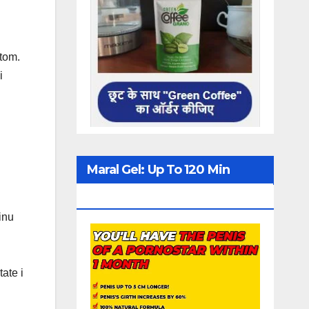
atom.
i
Maral Gel: Up To 120 Min
Erection
inu
ate i