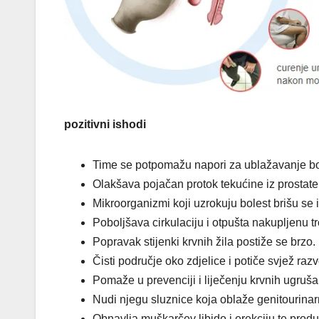
pozitivni ishodi
Time se potpomažu napori za ublažavanje bo
Olakšava pojačan protok tekućine iz prostate
Mikroorganizmi koji uzrokuju bolest brišu se iz
Poboljšava cirkulaciju i otpušta nakupljenu t
Popravak stijenki krvnih žila postiže se brzo.
Čisti područje oko zdjelice i potiče svjež razv
Pomaže u prevenciji i liječenju krvnih ugrušak
Nudi njegu sluznice koja oblaže genitourinar
Obnavlja muškarčev libido i erekciju te produ