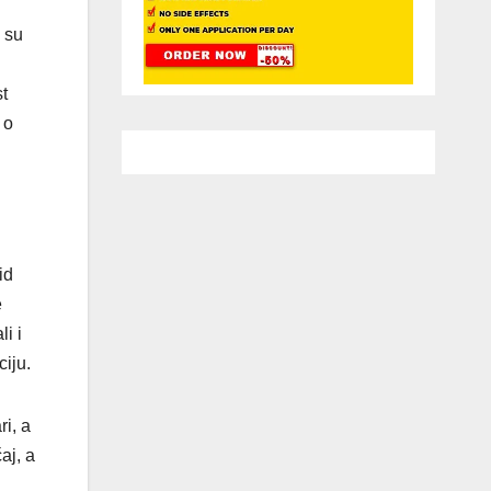
a su
t
 o
id
e
i i
ciju.
ri, a
aj, a