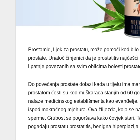
Prostamid, lijek za prostatu, može pomoći kod bil
prostate. Unatoč činjenici da je prostatitis najčešć
i patnje povezanih sa svim oblicima bolesti prostat
Do povećanja prostate dolazi kada u tijelu ima ma
prostatom česti su kod muškaraca starijih od 60 god
nalaze medicinskog establišmenta kao evanđelje. P
ispod mokraćnog mjehura. Ova žlijezda, koja se nala
sperme. Grubost se pogoršava kako čovjek stari. T
pogađaju prostatu prostatitis, benigna hiperplazija 