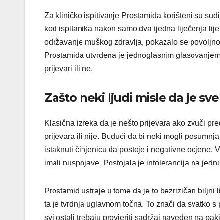
Za kliničko ispitivanje Prostamida korišteni su sud
kod ispitanika nakon samo dva tjedna liječenja li
održavanje muškog zdravlja, pokazalo se povoljno 
Prostamida utvrđena je jednoglasnim glasovanjem stru
prijevari ili ne.
Zašto neki ljudi misle da je sv
Klasična izreka da je nešto prijevara ako zvuči pred
prijevara ili nije. Budući da bi neki mogli posumnja
istaknuti činjenicu da postoje i negativne ocjene. V
imali nuspojave. Postojala je intolerancija na jednu 
Prostamid ustraje u tome da je to bezrizičan biljni l
ta je tvrdnja uglavnom točna. To znači da svatko s p
svi ostali trebaju provjeriti sadržaj naveden na pa