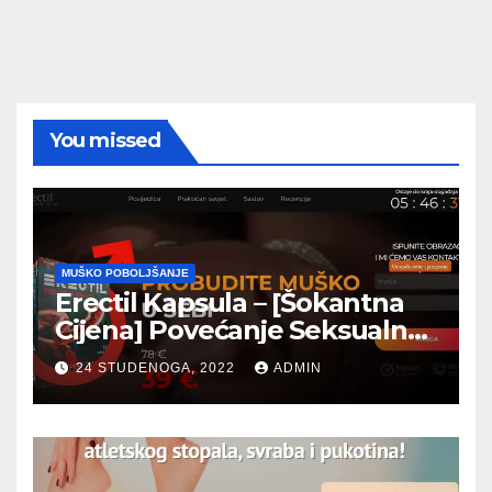
You missed
MUŠKO POBOLJŠANJE
Erectil Kapsula – [Šokantna
Cijena] Povećanje Seksualne
Moći! Recenzije 2023 (Croatia
24 STUDENOGA, 2022
ADMIN
)