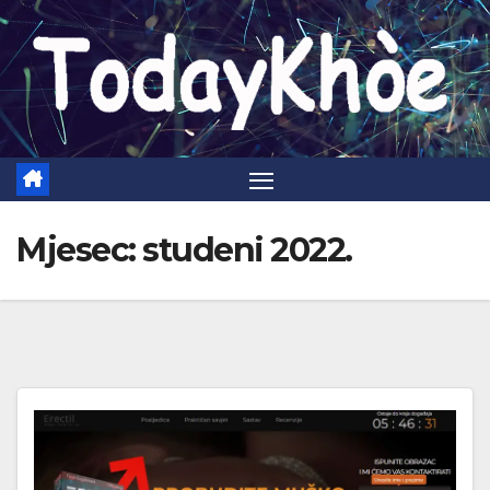
Skip
to
content
Mjesec:
studeni 2022.