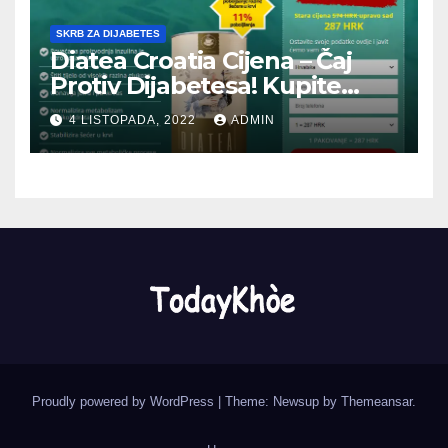
SKRB ZA DIJABETES
Diatea Croatia Cijena – Čaj
Protiv Dijabetesa! Kupite
Ovdje
4 LISTOPADA, 2022
ADMIN
Proudly powered by WordPress
|
Theme: Newsup by
Themeansar
.