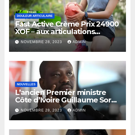
DOULEUR ARTICULAIRE
Fast Active Crème Prix 24900
XOF – aux articulations
Douleur Soulagement (Côte
NOVEMBRE 28, 2023
ADMIN
d’Ivoire)
NOUVELLES
L’ancien Premier ministre
Côte d’Ivoire Guillaume Soro
autorisé à revenir
NOVEMBRE 28, 2023
ADMIN