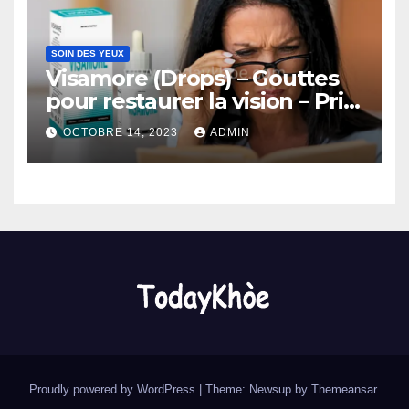
SOIN DES YEUX
Visamore (Drops) – Gouttes
pour restaurer la vision – Prix
et Avis (Benin)
OCTOBRE 14, 2023
ADMIN
Proudly powered by WordPress
|
Theme: Newsup by
Themeansar
.