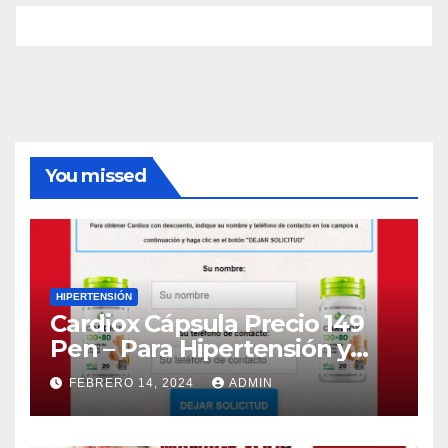
You missed
HIPERTENSIÓN
Cardiox Cápsula Precio 149
Pen – Para Hipertensión y
Presión Arterial (Peru)
FEBRERO 14, 2024
ADMIN