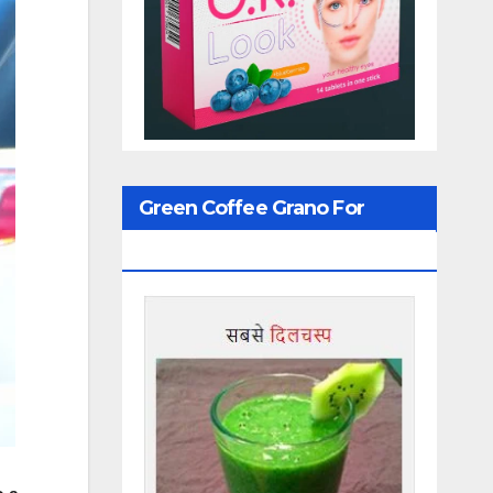
Green Coffee Grano For
Weight Loss