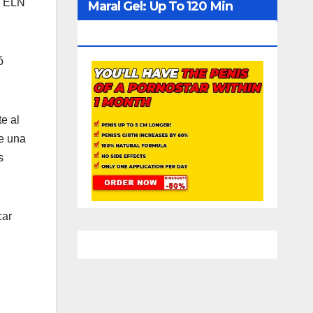
el ELN
Maral Gel: Up To 120 Min
Erection
ó
e al
de una
s
car