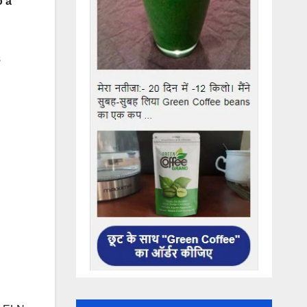
o a
s