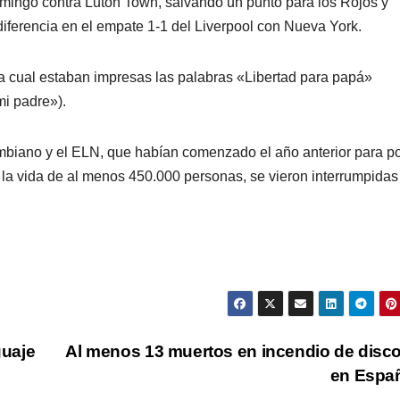
domingo contra Luton Town, salvando un punto para los Rojos y
diferencia en el empate 1-1 del Liverpool con Nueva York.
la cual estaban impresas las palabras «Libertad para papá»
i padre»).
mbiano y el ELN, que habían comenzado el año anterior para p
o la vida de al menos 450.000 personas, se vieron interrumpidas
guaje
Al menos 13 muertos en incendio de disc
en Espa