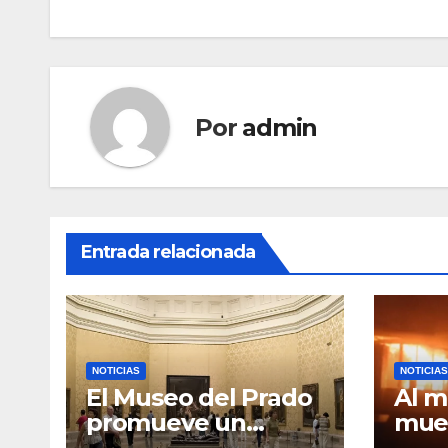
entradas
Por
admin
Entrada relacionada
NOTICIAS
NOTICIAS
El Museo del Prado
Al m
promueve un
mue
lenguaje cortés e
ince