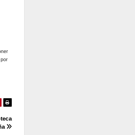
oner
 por
oteca
ña