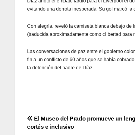
Díaz anotó el empate tardío para el Liverpool el 
evitando una derrota inesperada. Su gol marcó la 
Con alegría, reveló la camiseta blanca debajo de 
(traducida aproximadamente como «libertad para m
Las conversaciones de paz entre el gobierno colo
fin a un conflicto de 60 años que se había cobrad
la detención del padre de Díaz.
Navegación
El Museo del Prado promueve un len
cortés e inclusivo
de