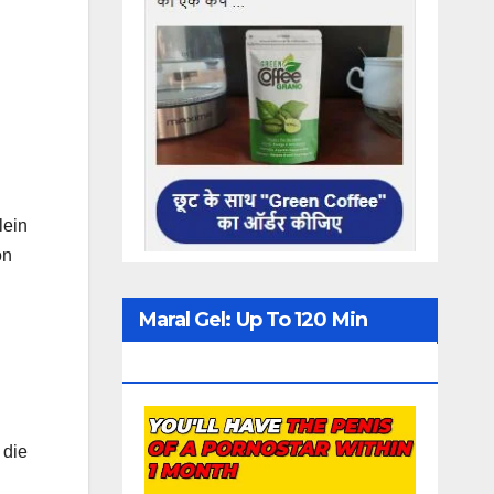
lein
on
Maral Gel: Up To 120 Min
Erection
 die