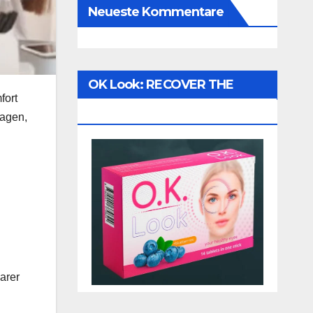
Neueste Kommentare
OK Look: RECOVER THE
fort
VISION!
ragen,
arer