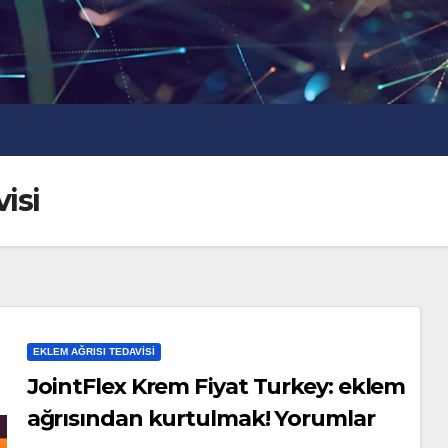
isi
EKLEM AĞRISI TEDAVISI
JointFlex Krem Fiyat Turkey: eklem
ağrısından kurtulmak! Yorumlar