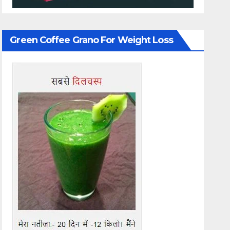
Green Coffee Grano For Weight Loss