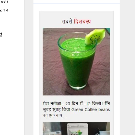
กระทบ
่อาจ
ี่