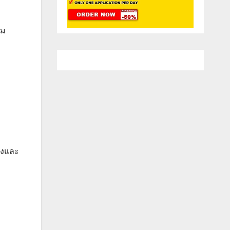
วม
วังและ