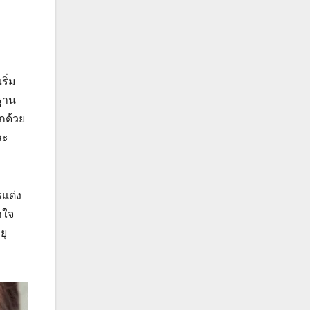
ริ่ม
นฐาน
กด้วย
ละ
รแต่ง
าใจ
ยุ