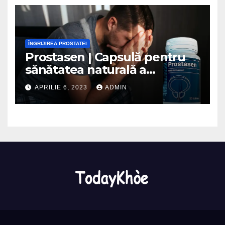
ÎNGRIJIREA PROSTATEI
Prostasen | Capsulă pentru
sănătatea naturală a
prostatei – Opinii 2023
APRILIE 6, 2023
ADMIN