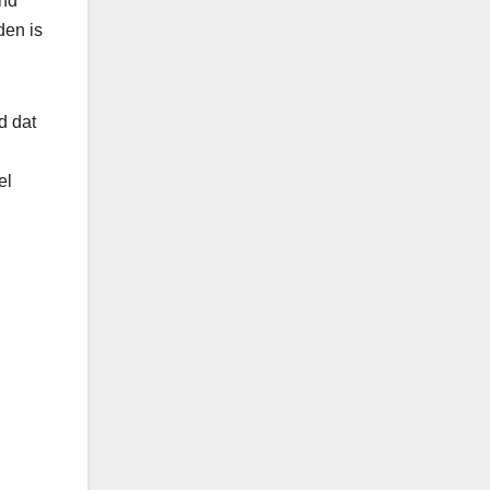
and
den is
d dat
el