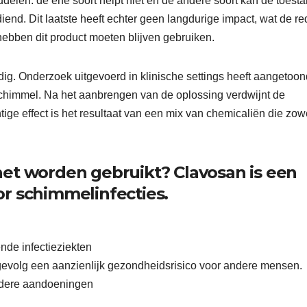
delen: de ene soort helpt niet en de andere soort kan de toest
iend. Dit laatste heeft echter geen langdurige impact, wat de re
bben dit product moeten blijven gebruiken.
dig. Onderzoek uitgevoerd in klinische settings heeft aangetoon
lschimmel. Na het aanbrengen van de oplossing verdwijnt de
htige effect is het resultaat van een mix van chemicaliën die zow
het worden gebruikt? Clavosan is een
r schimmelinfecties.
nde infectieziekten
evolg een aanzienlijk gezondheidsrisico voor andere mensen.
ndere aandoeningen