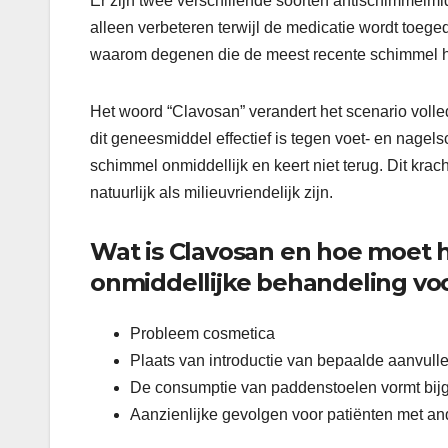
Er zijn twee verschillende soorten antischimmelmid
alleen verbeteren terwijl de medicatie wordt toeged
waarom degenen die de meest recente schimmel he
Het woord “Clavosan” verandert het scenario volle
dit geneesmiddel effectief is tegen voet- en nage
schimmel onmiddellijk en keert niet terug. Dit krac
natuurlijk als milieuvriendelijk zijn.
Wat is Clavosan en hoe moet 
onmiddellijke behandeling voo
Probleem cosmetica
Plaats van introductie van bepaalde aanvulle
De consumptie van paddenstoelen vormt bijg
Aanzienlijke gevolgen voor patiënten met a