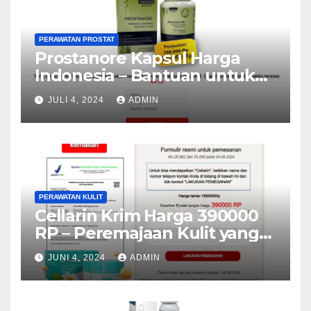
PERAWATAN PROSTAT
Prostanore Kapsul Harga
Indonesia – Bantuan untuk
Kesehatan Prostatitis
JULI 4, 2024
ADMIN
PERAWATAN KULIT
Cellarin Krim Harga 390000
RP – Peremajaan Kulit yang
Efektif (Indonesia)
JUNI 4, 2024
ADMIN