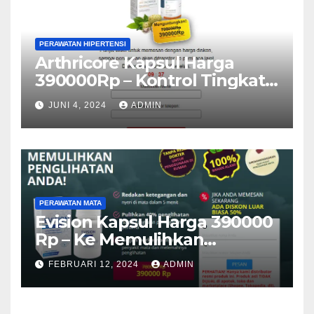
PERAWATAN HIPERTENSI
Arthricore Kapsul Harga
390000Rp – Kontrol Tingkat
Hipertensi (Indonesia)
JUNI 4, 2024
ADMIN
PERAWATAN MATA
Evision Kapsul Harga 390000
Rp – Ke Memulihkan
Penglihatan (Indonesia)
FEBRUARI 12, 2024
ADMIN