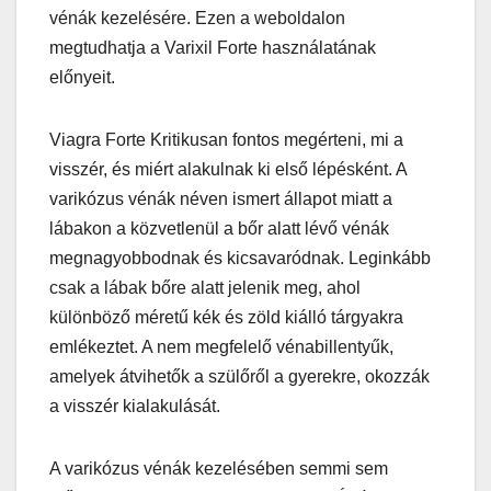
vénák kezelésére. Ezen a weboldalon
megtudhatja a Varixil Forte használatának
előnyeit.
Viagra Forte Kritikusan fontos megérteni, mi a
visszér, és miért alakulnak ki első lépésként. A
varikózus vénák néven ismert állapot miatt a
lábakon a közvetlenül a bőr alatt lévő vénák
megnagyobbodnak és kicsavaródnak. Leginkább
csak a lábak bőre alatt jelenik meg, ahol
különböző méretű kék és zöld kiálló tárgyakra
emlékeztet. A nem megfelelő vénabillentyűk,
amelyek átvihetők a szülőről a gyerekre, okozzák
a visszér kialakulását.
A varikózus vénák kezelésében semmi sem