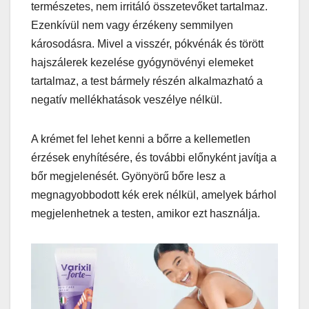
természetes, nem irritáló összetevőket tartalmaz.
Ezenkívül nem vagy érzékeny semmilyen
károsodásra. Mivel a visszér, pókvénák és törött
hajszálerek kezelése gyógynövényi elemeket
tartalmaz, a test bármely részén alkalmazható a
negatív mellékhatások veszélye nélkül.
A krémet fel lehet kenni a bőrre a kellemetlen
érzések enyhítésére, és további előnyként javítja a
bőr megjelenését. Gyönyörű bőre lesz a
megnagyobbodott kék erek nélkül, amelyek bárhol
megjelenhetnek a testen, amikor ezt használja.