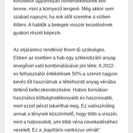
körülbelül ugyanolyan hőmérsékletűnek kell
lennie, mint a környező tengeré. Még akkor sem
szabad napozni, ha sok időt szeretne a vízben
tölteni. A habtűk a betegek visszér kezelésének
gyakori részét képezik.
Az eljáráshoz rendkívül finom tű szükséges.
Ebben az esetben a hab egy szklerotizáló anyag
levegővel való kombinálásával jön létre. A 2022-
es felhasználói értékelések 50%-a szerint nagyon
kevés tűt használnak a létrehozott anyag vénába
történő befecskendezésére. Habos formában
használva költséghatékonyabb és hasznosabb,
mert ezzel pénzt takaríthat meg. Ez valószínűleg
annak a ténynek köszönhető, hogy több a visszér,
mint a habosodott, ami több véna növekedéséhez
vezetett. Ez a „kapilláris varikózus vénák”