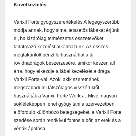
Következtetés
Varixil Forte gyógyszerértékelés A legegyszerűbb
módja annak, hogy sima, tetszetős lábakat érjünk
el, ha kizárólag természetes összetevőket
tartalmazó kezelést alkalmazunk. Az összes
megtakarított pénzt felhasználhatja új
rövidnadrágok beszerzésére, amikor készen áll
arra, hogy elkezdje a lábai kezelését a drága
Varixil Forte-val. Azok, akik szeretnének
megszabadulni látszólagos visszérüktől,
használják a Varixil Forte Works-t. Mivel nagyon
sokféleképpen lehet gyógyítani a szervezetben
előforduló különböző betegségeket, a Varixil Forte
szedése során rendkívül fontos a bőr, az erek és a
vénák ápolása.