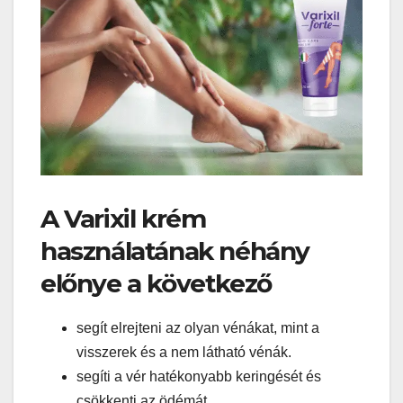
A Varixil krém
használatának néhány
előnye a következő
segít elrejteni az olyan vénákat, mint a
visszerek és a nem látható vénák.
segíti a vér hatékonyabb keringését és
csökkenti az ödémát.