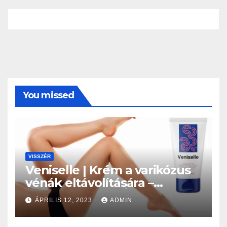
You missed
VISSZÉR
Veniselle | Krém a varikózus
vénák eltávolítására –
Vélemények és Ár!
ÁPRILIS 12, 2023
ADMIN