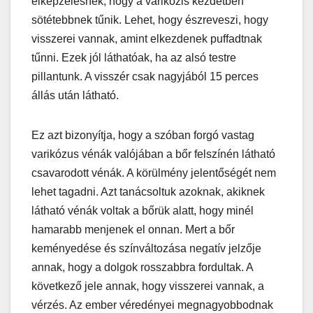
elképzelésnek, hogy a varikózis kezdetben
sötétebbnek tűnik. Lehet, hogy észreveszi, hogy
visszerei vannak, amint elkezdenek puffadtnak
tűnni. Ezek jól láthatóak, ha az alsó testre
pillantunk. A visszér csak nagyjából 15 perces
állás után látható.
Ez azt bizonyítja, hogy a szóban forgó vastag
varikózus vénák valójában a bőr felszínén látható
csavarodott vénák. A körülmény jelentőségét nem
lehet tagadni. Azt tanácsoltuk azoknak, akiknek
látható vénák voltak a bőrük alatt, hogy minél
hamarabb menjenek el onnan. Mert a bőr
keményedése és színváltozása negatív jelzője
annak, hogy a dolgok rosszabbra fordultak. A
következő jele annak, hogy visszerei vannak, a
vérzés. Az ember véredényei megnagyobbodnak