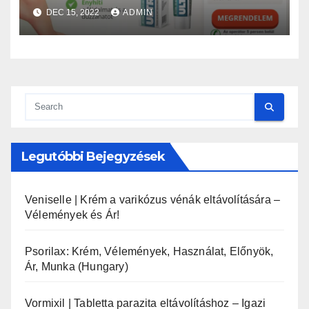
Előnyök! Rendelés
DEC 15, 2022
ADMIN
Legutóbbi Bejegyzések
Veniselle | Krém a varikózus vénák eltávolítására –
Vélemények és Ár!
Psorilax: Krém, Vélemények, Használat, Előnyök,
Ár, Munka (Hungary)
Vormixil | Tabletta parazita eltávolításhoz – Igazi