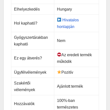
Elhelyezkedés
Hungary
Hivatalos
Hol kapható?
honlapján
Gyógyszertárakban
Nem
kapható
Az eredeti termék
Ez egy átverés?
működik
Ügyfélvélemények
Pozitív
Szakértői
Ajánlott termék
vélemények
100%-ban
Hozzávalók
természetes