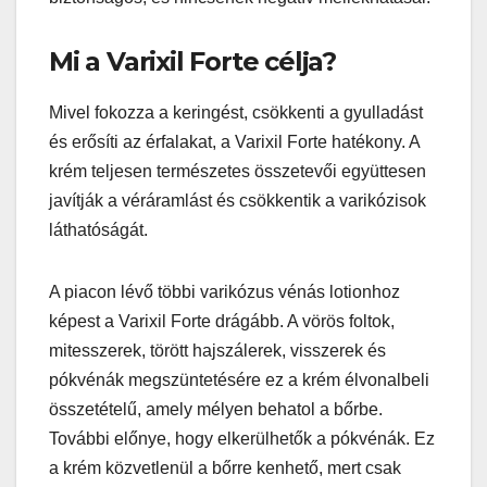
Mi a Varixil Forte célja?
Mivel fokozza a keringést, csökkenti a gyulladást
és erősíti az érfalakat, a Varixil Forte hatékony. A
krém teljesen természetes összetevői együttesen
javítják a véráramlást és csökkentik a varikózisok
láthatóságát.
A piacon lévő többi varikózus vénás lotionhoz
képest a Varixil Forte drágább. A vörös foltok,
mitesszerek, törött hajszálerek, visszerek és
pókvénák megszüntetésére ez a krém élvonalbeli
összetételű, amely mélyen behatol a bőrbe.
További előnye, hogy elkerülhetők a pókvénák. Ez
a krém közvetlenül a bőrre kenhető, mert csak