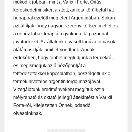
működik jobban, mint a Varixil Forte. Óriási
kereskedelmi sikert aratott, amióta körülbelül hat
hónappal ezelőtt megjelent Argentínában. Sokan
azt állítják, hogy nagyon szerény költség mellett ez
a nehéz lábak terápiája gyakorlatilag azonnal
javulni kezd. Az általunk olvasott tanúvallomások
alátámasztják, amit elmondtunk. Annak
érdekében, hogy többet megtudjunk a termékről,
és megismerjük az ő nézőpontját a
felfedezettekkel kapcsolatban, beszélgettünk a
termék hivatalos argentin forgalmazójával.
Vizsgálatunk eredményeként megírtuk ezt a
mélyreható és oktató jellegű áttekintést a Varixil
Forte-ról, kifejezetten Önnek, odaadó
olvasóinknak.