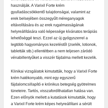
használják. A Varixil Forte krém
gyulladáscsökkentő tulajdonságai, valamint az
erek belsejében összegyűlt méreganyagok
eltávolítására és az erek rugalmasságának
helyreállítására való képessége kívánatos terápiás
lehetőséggé teszi. Ezzel az új gyógyszerrel a
legtöbb hagyományos kezeléstől (zselék, lotionok,
tabletták stb.) ellentétben a nem teljesen záródó
vénabillentyűket a visszér fájdalma mellett kezelik.
Klinikai vizsgálatok kimutatták, hogy a Varixil Forte
krém hatékonyabb, mint egy egyszerű
fájdalomcsillapító e krónikus betegség gyötrelmes
tüneteire. Tartós, visszafordíthatatlan hatása van.
Ezen előnyök mellett a kutatások kimutatták, hogy
a Varixil Forte krém képes helyreállítani a sérült