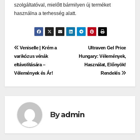
szolgáltatóval, mielőtt bármilyen új terméket
használna a terhesség alatt.
Bejegyzés
Veniselle | Krém a
Ultraven Gel Price
varikózus vénák
Hungary: Vélemények,
navigáció
eltávolítására –
Használat, Előnyök!
Vélemények és Ár!
Rendelés
By
admin