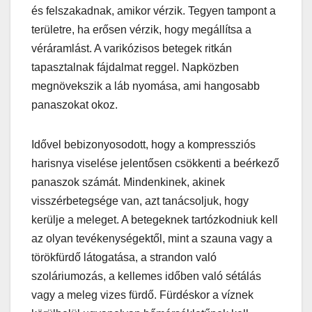
és felszakadnak, amikor vérzik. Tegyen tampont a
területre, ha erősen vérzik, hogy megállítsa a
véráramlást. A varikózisos betegek ritkán
tapasztalnak fájdalmat reggel. Napközben
megnövekszik a láb nyomása, ami hangosabb
panaszokat okoz.
Idővel bebizonyosodott, hogy a kompressziós
harisnya viselése jelentősen csökkenti a beérkező
panaszok számát. Mindenkinek, akinek
visszérbetegsége van, azt tanácsoljuk, hogy
kerülje a meleget. A betegeknek tartózkodniuk kell
az olyan tevékenységektől, mint a szauna vagy a
törökfürdő látogatása, a strandon való
szoláriumozás, a kellemes időben való sétálás
vagy a meleg vizes fürdő. Fürdéskor a víznek