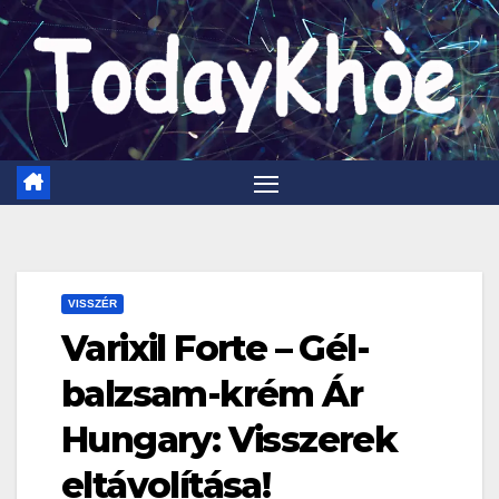
Skip
to
content
VISSZÉR
Varixil Forte – Gél-
balzsam-krém Ár
Hungary: Visszerek
eltávolítása!