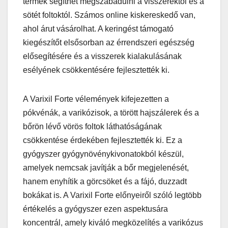
termék segíthet megszabadulni a visszerektől és a
sötét foltoktól. Számos online kiskereskedő van,
ahol árut vásárolhat. A keringést támogató
kiegészítőt elsősorban az érrendszeri egészség
elősegítésére és a visszerek kialakulásának
esélyének csökkentésére fejlesztették ki.
A Varixil Forte vélemények kifejezetten a
pókvénák, a varikózisok, a törött hajszálerek és a
bőrön lévő vörös foltok láthatóságának
csökkentése érdekében fejlesztették ki. Ez a
gyógyszer gyógynövénykivonatokból készül,
amelyek nemcsak javítják a bőr megjelenését,
hanem enyhítik a görcsöket és a fájó, duzzadt
bokákat is. A Varixil Forte előnyeiről szóló legtöbb
értékelés a gyógyszer ezen aspektusára
koncentrál, amely kiváló megközelítés a varikózus