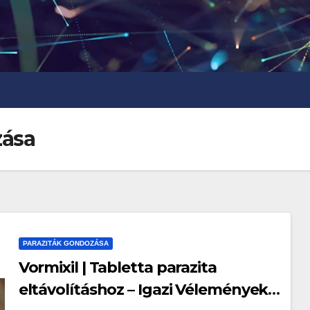
zása
PARAZITÁK GONDOZÁSA
Vormixil | Tabletta parazita
eltávolításhoz – Igazi Vélemények