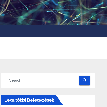
Legutóbbi Bejegyzések