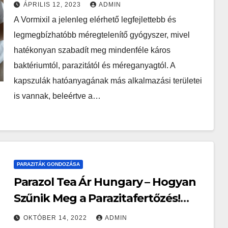
2023
ÁPRILIS 12, 2023
ADMIN
A Vormixil a jelenleg elérhető legfejlettebb és
legmegbízhatóbb méregtelenítő gyógyszer, mivel
hatékonyan szabadít meg mindenféle káros
baktériumtól, parazitától és méreganyagtól. A
kapszulák hatóanyagának más alkalmazási területei
is vannak, beleértve a…
PARAZITÁK GONDOZÁSA
Parazol Tea Ár Hungary – Hogyan
Szűnik Meg a Parazitafertőzés!
Megvesz
OKTÓBER 14, 2022
ADMIN