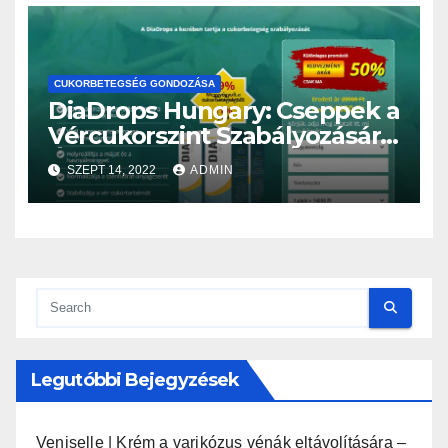
CUKORBETEGSÉG GONDOZÁSA
DiaDrops Hungary: Cseppek a
Vércukorszint Szabályozására!
Ár és Vásárlás
SZEPT 14, 2022
ADMIN
Legutóbbi Bejegyzések
Veniselle | Krém a varikózus vénák eltávolítására –