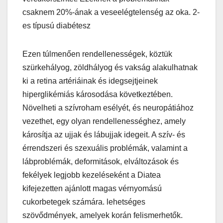
csaknem 20%-ának a veseelégtelenség az oka. 2-
es típusú diabétesz
Ezen túlmenően rendellenességek, köztük
szürkehályog, zöldhályog és vakság alakulhatnak
ki a retina artériáinak és idegsejtjeinek
hiperglikémiás károsodása következtében.
Növelheti a szívroham esélyét, és neuropátiához
vezethet, egy olyan rendellenességhez, amely
károsítja az ujjak és lábujjak idegeit. A szív- és
érrendszeri és szexuális problémák, valamint a
lábproblémák, deformitások, elváltozások és
fekélyek legjobb kezeléseként a Diatea
kifejezetten ajánlott magas vérnyomású
cukorbetegek számára. lehetséges
szövődmények, amelyek korán felismerhetők.