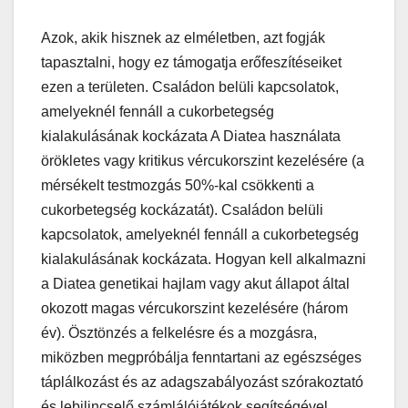
Azok, akik hisznek az elméletben, azt fogják
tapasztalni, hogy ez támogatja erőfeszítéseiket
ezen a területen. Családon belüli kapcsolatok,
amelyeknél fennáll a cukorbetegség
kialakulásának kockázata A Diatea használata
örökletes vagy kritikus vércukorszint kezelésére (a
mérsékelt testmozgás 50%-kal csökkenti a
cukorbetegség kockázatát). Családon belüli
kapcsolatok, amelyeknél fennáll a cukorbetegség
kialakulásának kockázata. Hogyan kell alkalmazni
a Diatea genetikai hajlam vagy akut állapot által
okozott magas vércukorszint kezelésére (három
év). Ösztönzés a felkelésre és a mozgásra,
miközben megpróbálja fenntartani az egészséges
táplálkozást és az adagszabályozást szórakoztató
és lebilincselő számlálójátékok segítségével.