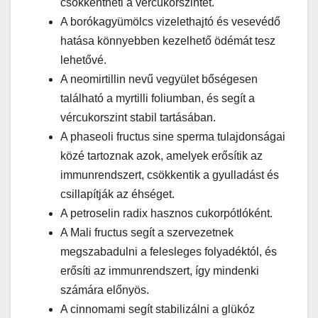
csökkentheti a vércukorszintet.
A borókagyümölcs vizelethajtó és vesevédő
hatása könnyebben kezelhető ödémát tesz
lehetővé.
A neomirtillin nevű vegyület bőségesen
található a myrtilli foliumban, és segít a
vércukorszint stabil tartásában.
A phaseoli fructus sine sperma tulajdonságai
közé tartoznak azok, amelyek erősítik az
immunrendszert, csökkentik a gyulladást és
csillapítják az éhséget.
A petroselin radix hasznos cukorpótlóként.
A Mali fructus segít a szervezetnek
megszabadulni a felesleges folyadéktól, és
erősíti az immunrendszert, így mindenki
számára előnyös.
A cinnomami segít stabilizálni a glükóz