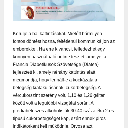
Kerülje a bal kattintásokat. Mielőtt bármilyen
fontos döntést hozna, feltétlenül kommunikáljon az
emberekkel. Ha erre kíváncsi, felfedezhet egy
könnyen használható online tesztet, amelyet a
Francia Diabetikusok Szövetsége (Diatea)
fejlesztett ki, amely néhány kattintás alatt
megmondja, hogy fennáll-e a kockázata a
betegség kialakulásának. cukorbetegség. A
vércukorszint szerény volt, 1,10 és 1,26 g/liter
között volt a legutóbbi vizsgálat során. A
prediabéteszes alkoholisták 30-40 százaléka 2-es
típusú cukorbetegséget kap, ezért ennek piros
indikátorként kell működnie. Orvosa azt