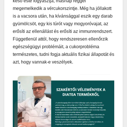
késő este fogyasztja, másnap reggel
megemelkedik a vércukorszintje. Még ha jóllakott
is a vacsora után, ha kívánsággal eszik egy darab
gyümölcsöt, egy kis túrót vagy mogyoróvajat, az
erősíti az ellenállást és erősíti az immunrendszert.
Függetlenül attól, hogy rendszeresen ellenőrzik
egészségügyi problémáit, a cukorprobléma
természetes, tudni fogja aktuális fizikai állapotát és
azt, hogy vannak-e veszélyek.