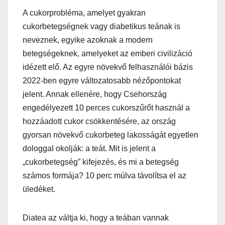
A cukorprobléma, amelyet gyakran
cukorbetegségnek vagy diabetikus teának is
neveznek, egyike azoknak a modern
betegségeknek, amelyeket az emberi civilizáció
idézett elő. Az egyre növekvő felhasználói bázis
2022-ben egyre változatosabb nézőpontokat
jelent. Annak ellenére, hogy Csehország
engedélyezett 10 perces cukorszűrőt használ a
hozzáadott cukor csökkentésére, az ország
gyorsan növekvő cukorbeteg lakosságát egyetlen
dologgal okolják: a teát. Mit is jelent a
„cukorbetegség” kifejezés, és mi a betegség
számos formája? 10 perc múlva távolítsa el az
üledéket.
Diatea az váltja ki, hogy a teában vannak