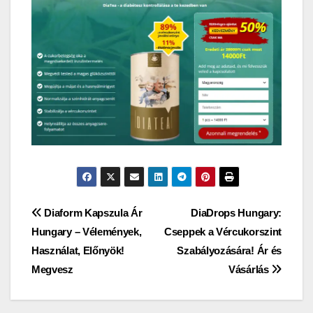
Bejegyzés
Diaform Kapszula Ár
DiaDrops Hungary:
Hungary – Vélemények,
Cseppek a Vércukorszint
navigáció
Használat, Előnyök!
Szabályozására! Ár és
Megvesz
Vásárlás