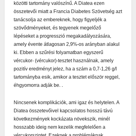
közötti tartomány valószínű. A Diatea ezen
összetevői miatt a Francia Diabetes Szövetség azt
tanácsolja az embereknek, hogy figyeljék a
szövődményeket, és tegyenek megelőző
lépéseket a progresszió megakadályozására,
amely évente átlagosan 2,9%-os arányban alakul
ki. Ebben a szűrési folyamatban egyszerű
vércukor- (vércukor)-tesztet használnak, amely
pozitív eredményt jelez, ha a szám a 0,7-1,26 g/l
tartományba esik, amikor a tesztet először reggel,
éhgyomorra adják be. .
Nincsenek komplikációk, ami igaz és helytelen. A
Diatea összetevőivel kapcsolatos hosszú távú
következmények kockázata növekszik, minél
hosszabb ideig nem kezelik megfelelően a
vércukorszintet. Ezeknek a problémáknak