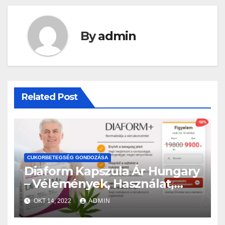
By
admin
Related Post
CUKORBETEGSÉG GONDOZÁSA
Diaform Kapszula Ár Hungary
– Vélemények, Használat,
Előnyök! Megvesz
OKT 14, 2022
ADMIN