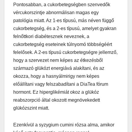
Pontosabban, a cukorbetegségben szenvedők
vércukorszintje abnormálisan magas egy
patológia miatt. Az 1-es típusú, más néven függő
cukorbetegség, és a 2-es típusú, amelyet gyakran
felnőttkori diabétesznek neveznek, a
cukorbetegség eseteinek túlnyomó többségéért
felelősek. A 2-es típusú cukorbetegségre jellemző,
hogy a szervezet nem képes az étkezésből
származó glükózt energiává alakítani, és az
okozza, hogy a hasnyálmirigy nem képes
előállítani vagy felszabadítani a DiaTea fórum
hormont. Ez hiperglikémiát okoz a glükóz
reabszorpció által okozott megnövekedett
glükózszint miatt.
Ezenkívül a syzygium cumini rózsa alma, amikor