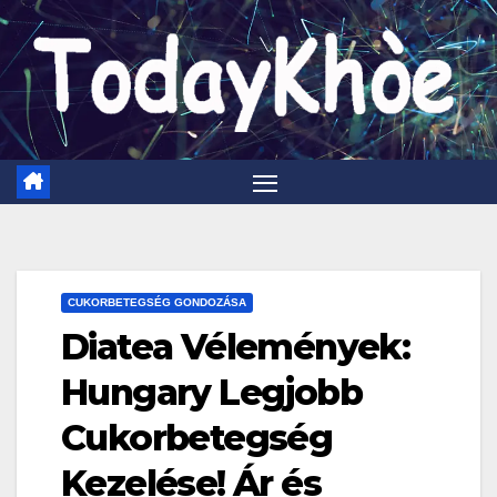
Skip
to
content
CUKORBETEGSÉG GONDOZÁSA
Diatea Vélemények:
Hungary Legjobb
Cukorbetegség
Kezelése! Ár és