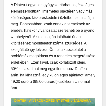
A Diatea-t egyetlen gyógyszertárban, egészséges
élelmiszerboltban, internetes piactéren vagy más
közönséges kiskereskedelmi üzletben sem találja
meg. Pontosabban, csak ennek a terméknek az
eredeti, hatékony változatát szerezheti be a gyártó
webhelyéről. Az oldal alján található űrlap
kitöltéséhez mobiltelefonszáma szükséges. A
szolgáltató így felveszi Önnel a kapcsolatot a
problémák megoldása és a rendelés megerősítése
érdekében. Ezen kívül, csak korlátozott ideig,
50%-ot takaríthat meg egyetlen doboz DiaTea
árán, ha kihasznál egy különleges ajánlatot, amely
49,00 euróra (98,00 euróról) csökkenti a normál
árat.