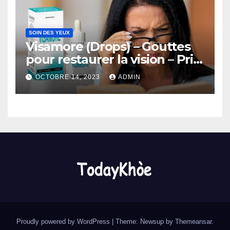
SOIN DES YEUX
Visamore (Drops) – Gouttes
pour restaurer la vision – Prix
et Avis (Benin)
OCTOBRE 14, 2023
ADMIN
Proudly powered by WordPress
|
Theme: Newsup by
Themeansar
.