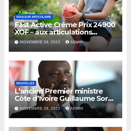
DOULEUR ARTICULAIRE
Fast Active Crème Prix 24900
XOF – aux articulations
Douleur Soulagement (Côte
NOVEMBRE 28, 2023
ADMIN
d’Ivoire)
NOUVELLES
L’ancien Premier ministre
Côte d’Ivoire Guillaume Soro
autorisé à revenir
NOVEMBRE 28, 2023
ADMIN