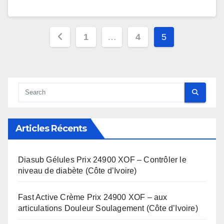
Pagination
1
…
4
5
des
publications
Articles Récents
Diasub Gélules Prix 24900 XOF – Contrôler le
niveau de diabète (Côte d’Ivoire)
Fast Active Crème Prix 24900 XOF – aux
articulations Douleur Soulagement (Côte d’Ivoire)