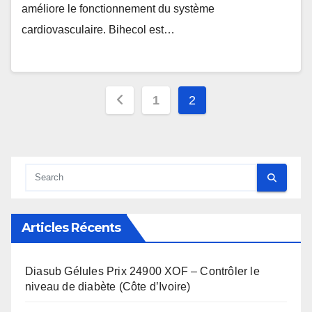
améliore le fonctionnement du système
cardiovasculaire. Bihecol est…
Pagination
1
2
des
publications
Articles Récents
Diasub Gélules Prix 24900 XOF – Contrôler le
niveau de diabète (Côte d’Ivoire)