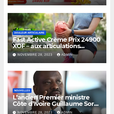
DOULEUR ARTICULAIRE
Fast Active Crème Prix 24900
XOF – aux articulations
Douleur Soulagement (Côte
NOVEMBRE 28, 2023
ADMIN
d’Ivoire)
NOUVELLES
L’ancien Premier ministre
Côte d’Ivoire Guillaume Soro
autorisé à revenir
NOVEMBRE 28, 2023
ADMIN