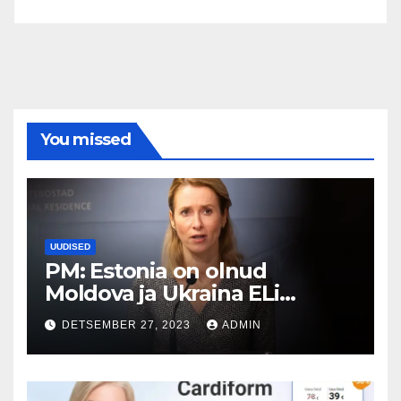
You missed
UUDISED
PM: Estonia on olnud
Moldova ja Ukraina ELi
liikmelisuse vankumatu
DETSEMBER 27, 2023
ADMIN
eestkõneleja.