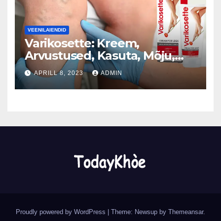
VEENILAIENDID
Varikosette: Kreem,
Arvustused, Kasuta, Mõju,
Hind, Kasu, Töö (Estonia)
APRILL 8, 2023
ADMIN
Proudly powered by WordPress
|
Theme: Newsup by
Themeansar
.