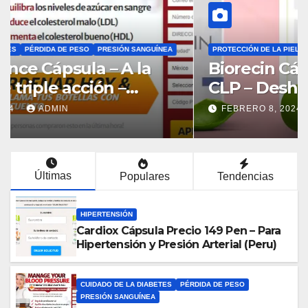
PROTECCIÓN DE LA PIEL
Biorecin Cápsula Precio 34900
CLP – Deshacerse del
Rejuvenecimiento (Chile)
FEBRERO 8, 2024
ADMIN
Últimas
Populares
Tendencias
HIPERTENSIÓN
Cardiox Cápsula Precio 149 Pen – Para
Hipertensión y Presión Arterial (Peru)
CUIDADO DE LA DIABETES
PÉRDIDA DE PESO
PRESIÓN SANGUÍNEA