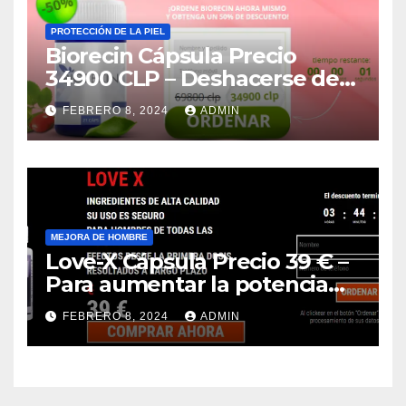
PROTECCIÓN DE LA PIEL
Biorecin Cápsula Precio
34900 CLP – Deshacerse del
Rejuvenecimiento (Chile)
FEBRERO 8, 2024
ADMIN
MEJORA DE HOMBRE
Love-X Cápsula Precio 39 € –
Para aumentar la potencia
(Spain)
FEBRERO 8, 2024
ADMIN