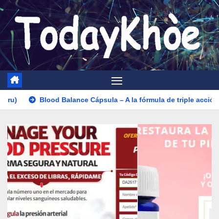
Saltar
al
contenido
Balance Cápsula – A la fórmula de triple acción – Precio Actualiza