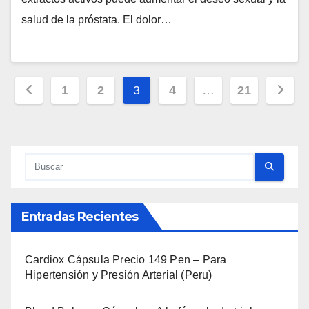
salud de la próstata. El dolor…
Paginación
1
2
3
4
…
21
de
entradas
Entradas Recientes
Cardiox Cápsula Precio 149 Pen – Para
Hipertensión y Presión Arterial (Peru)