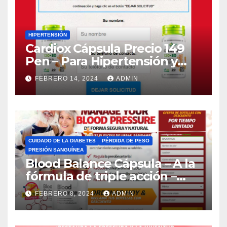
HIPERTENSIÓN
Cardiox Cápsula Precio 149
Pen – Para Hipertensión y
Presión Arterial (Peru)
FEBRERO 14, 2024
ADMIN
CUIDADO DE LA DIABETES
PÉRDIDA DE PESO
PRESIÓN SANGUÍNEA
Blood Balance Cápsula – A la
fórmula de triple acción –
Precio Actualizar 2024
FEBRERO 8, 2024
ADMIN
(Mexico)