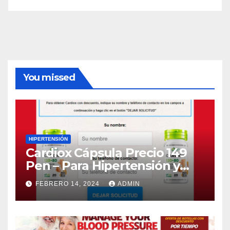
You missed
HIPERTENSIÓN
Cardiox Cápsula Precio 149
Pen – Para Hipertensión y
Presión Arterial (Peru)
FEBRERO 14, 2024
ADMIN