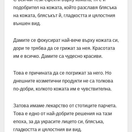
подобрител на кожата, който разславя блясъка
на кожата, блясъкът й, гладкостта и цялостния
външен вид.
Дамите се фокусират най-вече върху кожата си,
дори те трябва да се грижат за нея. Красотата
им е всичко. Дамите са чудесно красиви.
Това е причината да се погрижат за него. Но
днешните козметични продукти не са толкова
по-добри, колкото кожата им е чувствителна.
Затова имаме лекарство от стотиците парчета.
Това е едно от най-добрите решения на тази
епоха, за да украсите лицето си, блясъка,
гладкостта и цялостния ви вид.