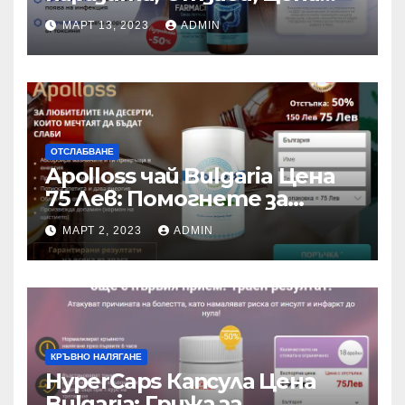
(Bulgaria)
МАРТ 13, 2023
ADMIN
ОТСЛАБВАНЕ
Apolloss чай Bulgaria Цена
75 Лев: Помогнете за
отслабване!
МАРТ 2, 2023
ADMIN
КРЪВНО НАЛЯГАНЕ
HyperCaps Капсула Цена
Bulgaria: Грижа за