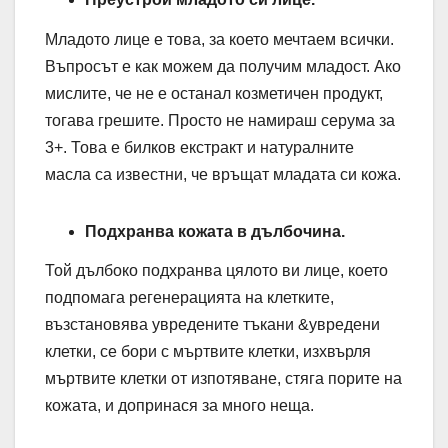
Младото лице е това, за което мечтаем всички.
Въпросът е как можем да получим младост. Ако
мислите, че не е останал козметичен продукт,
тогава грешите. Просто не намираш серума за
3+. Това е билков екстракт и натуралните
масла са известни, че връщат младата си кожа.
Подхранва кожата в дълбочина.
Той дълбоко подхранва цялото ви лице, което
подпомага регенерацията на клетките,
възстановява увредените тъкани &увредени
клетки, се бори с мъртвите клетки, изхвърля
мъртвите клетки от изпотяване, стяга порите на
кожата, и допринася за много неща.