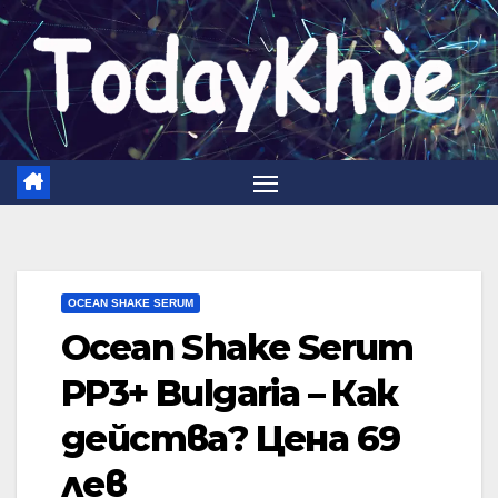
Skip
to
content
OCEAN SHAKE SERUM
Ocean Shake Serum
PP3+ Bulgaria – Как
действа? Цена 69
лев