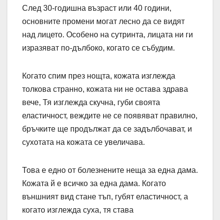
След 30-годишна възраст или 40 години,
основните промени могат лесно да се видят
над лицето. Особено на сутринта, лицата ни ги
изразяват по-дълбоко, когато се събудим.
Когато спим през нощта, кожата изглежда
толкова странно, кожата ни не остава здрава
вече, Тя изглежда скучна, губи своята
еластичност, веждите не се появяват правилно,
бръчките ще продължат да се задълбочават, и
сухотата на кожата се увеличава.
Това е едно от болезнените неща за една дама.
Кожата й е всичко за една дама. Когато
външният вид стане тъп, губят еластичност, а
когато изглежда суха, тя става