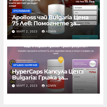
ОТСЛАБВАНЕ
Apolloss чай Bulgaria Цена
75 Лев: Помогнете за
отслабване!
МАРТ 2, 2023
ADMIN
КРЪВНО НАЛЯГАНЕ
HyperCaps Капсула Цена
Bulgaria: Грижа за
кръвното налягане!
МАРТ 2, 2023
ADMIN