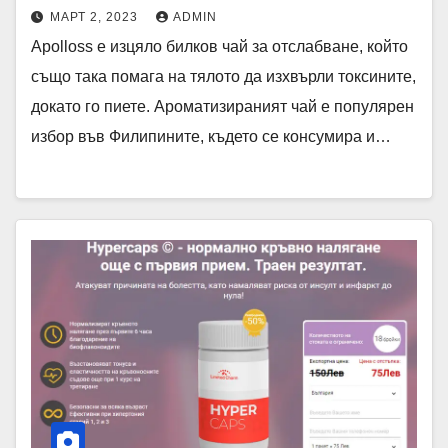
МАРТ 2, 2023
ADMIN
Apolloss е изцяло билков чай ​​за отслабване, който
също така помага на тялото да изхвърли токсините,
докато го пиете. Ароматизираният чай е популярен
избор във Филипините, където се консумира и…