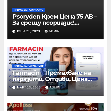
ГРИЖА ЗА ПСОРИАЗИС
Psoryden Крем Цена 75 ЛВ –
За срещу псориазис!
Мнения 2023 (Bulgaria)
ЮНИ 21, 2023
ADMIN
ГРИЖА ЗА ПАРАЗИТИТЕ
Farmacin – Премахване на
паразити, Отзиви, Цена
(Bulgaria)
МАРТ 13, 2023
ADMIN