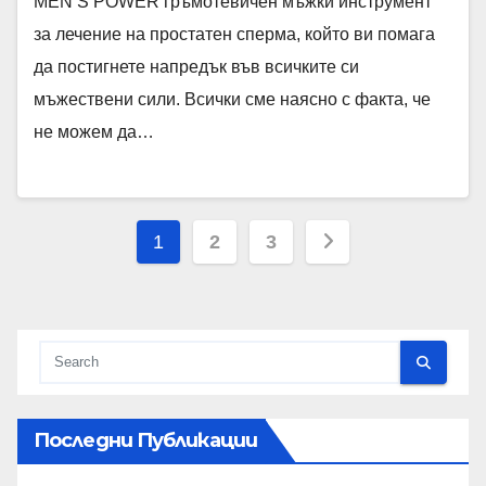
MEN’S POWER гръмотевичен мъжки инструмент
за лечение на простатен сперма, който ви помага
да постигнете напредък във всичките си
мъжествени сили. Всички сме наясно с факта, че
не можем да…
Разделяне
1
2
3
на
публикациите
на
страници
Последни Публикации