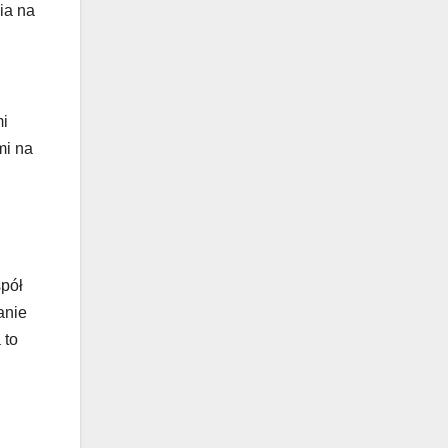
ia na
mi
mi na
spół
anie
 to