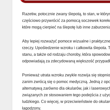
Razetiw, potocznie zwany ślepotą, to stan, w któr
częściowo przywrócić za pomocą soczewek korekcyj
które mogą cierpieć na ślepotę lub inne zaburzeni
Aby lepiej rozważyć pomoce wizualne i praktyczne
rzeczy. Upośledzenie wzroku i całkowita ślepota. 
stanu, a także od rodzaju choroby, która spowodow
odpowiadają za zdecydowaną większość przypadk
Ponieważ utrata wzroku zwykle rozwija się stopnio
zanim zwrócą się o pomoc medyczną. Jedną z opcji
alternatywą zarówno dla okularów, jak i laserowy
związanych ze stosowaniem tego podejścia z użyci
ludzkiego. Co więcej, w przeciwieństwie do okula
łagodzony.