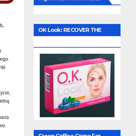
b,
OK Look: RECOVER THE
VISION!
e
jego
nki
ycie,
ietną
owia
owo
Green Coffee Grano For