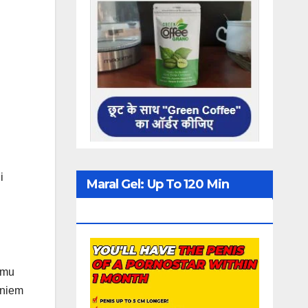
i
Maral Gel: Up To 120 Min
Erection
emu
eniem