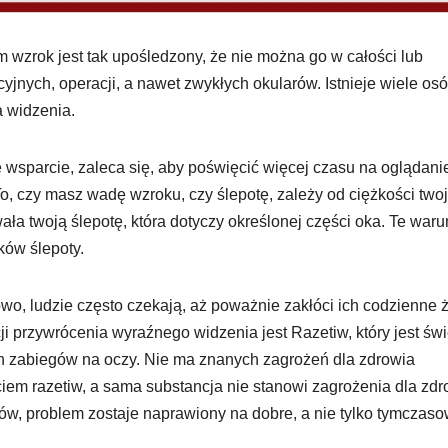
ym wzrok jest tak upośledzony, że nie można go w całości lub
nych, operacji, a nawet zwykłych okularów. Istnieje wiele osó
a widzenia.
 wsparcie, zaleca się, aby poświęcić więcej czasu na oglądani
To, czy masz wadę wzroku, czy ślepotę, zależy od ciężkości two
ała twoją ślepotę, która dotyczy określonej części oka. Te waru
ów ślepoty.
wo, ludzie często czekają, aż poważnie zakłóci ich codzienne ż
 przywrócenia wyraźnego widzenia jest Razetiw, który jest św
ch zabiegów na oczy. Nie ma znanych zagrożeń dla zdrowia
em razetiw, a sama substancja nie stanowi zagrożenia dla zdr
rów, problem zostaje naprawiony na dobre, a nie tylko tymczas