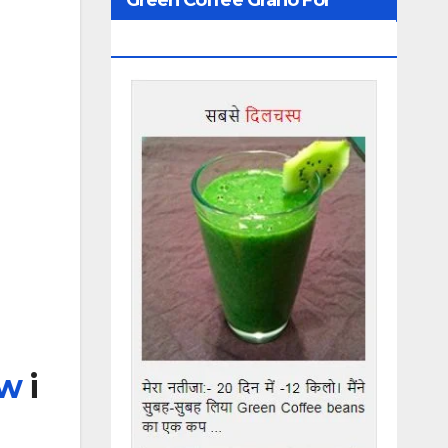
Weight Loss
iw
i