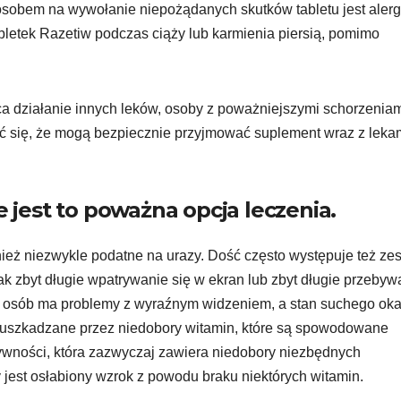
osobem na wywołanie niepożądanych skutków tabletu jest alerg
abletek Razetiw podczas ciąży lub karmienia piersią, pomimo
a działanie innych leków, osoby z poważniejszymi schorzenia
ć się, że mogą bezpiecznie przyjmować suplement wraz z leka
e jest to poważna opcja leczenia.
eż niezwykle podatne na urazy. Dość często występuje też ze
ak zbyt długie wpatrywanie się w ekran lub zbyt długie przebyw
osób ma problemy z wyraźnym widzeniem, a stan suchego oka
uszkadzane przez niedobory witamin, które są spowodowane
wności, która zazwyczaj zawiera niedobory niezbędnych
jest osłabiony wzrok z powodu braku niektórych witamin.