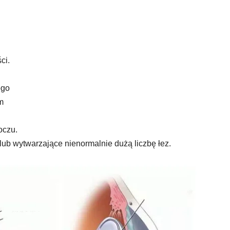
ci.
ego
m
oczu.
lub wytwarzające nienormalnie dużą liczbę łez.