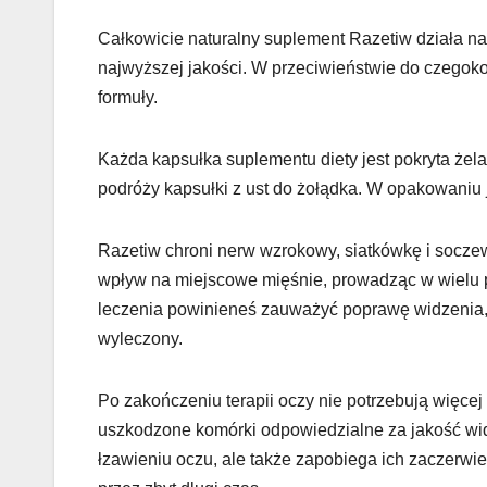
Całkowicie naturalny suplement Razetiw działa na
najwyższej jakości. W przeciwieństwie do czegokol
formuły.
Każda kapsułka suplementu diety jest pokryta żel
podróży kapsułki z ust do żołądka. W opakowaniu je
Razetiw chroni nerw wzrokowy, siatkówkę i socze
wpływ na miejscowe mięśnie, prowadząc w wielu p
leczenia powinieneś zauważyć poprawę widzenia,
wyleczony.
Po zakończeniu terapii oczy nie potrzebują więc
uszkodzone komórki odpowiedzialne za jakość wi
łzawieniu oczu, ale także zapobiega ich zaczerw