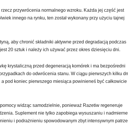
 rzecz przywrócenia normalnego wzroku. Każda jej część jest
wiek innego na rynku, ten został wykonany przy użyciu tajnej
atyną, aby chronić składniki aktywne przed degradacją podczas
st 20 sztuk i należy ich używać przez okres dziesięciu dni.
wkę krystaliczną przed degeneracją komórek i ma bezpośredni
rzypadkach do odwrócenia stanu. W ciągu pierwszych kilku dn
 a pod koniec pierwszego miesiąca powinieneś być całkowicie
ej pomocy widząc samodzielnie, ponieważ Razetiw regeneruje
dzenia. Suplement nie tylko zapobiega wysuszaniu i nadmiern
ienieniu i podrażnieniu spowodowanym zbyt intensywnym patrz