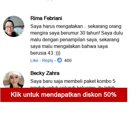
Rima Febriani
Saya harus mengatakan .. sekarang orang
mengira saya berumur 30 tahun! Saya dulu
malu dengan penampilan saya, sekarang
saya malu mengatakan bahwa saya
berusia 43 :)))
Like - Reply
- 400
Becky Zahra
Saya baru saja membeli paket kombo 5
produk untuk seluruh keluarga, itu lebih
Klik untuk mendapatkan diskon 50%
murah dibandingkan beli satuan. Semua
orang harus tahu kalau itu lebih murah
Rp850.000.
Like - Reply
- 200