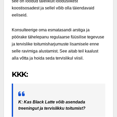
see on loodud täielikult looduslikest
koostisosadest ja sellel võib olla täiendavaid
eeliseid.
Konsulteerige oma esmatasandi arstiga ja
pöörake tähelepanu regulaarse füüsilise tegevuse
ja tervislike toitumisharjumuste lisamisele enne
selle ravimiga alustamist. See aitab teil kaalust
alla võtta ja hoida seda tervislikul viisil.
KKK:
K: Kas Black Latte võib asendada
treeningut ja tervislikku toitumist?