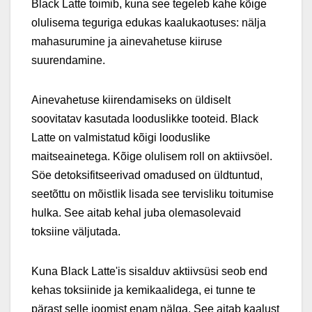
Black Latte toimib, kuna see tegeleb kahe kõige
olulisema teguriga edukas kaalukaotuses: nälja
mahasurumine ja ainevahetuse kiiruse
suurendamine.
Ainevahetuse kiirendamiseks on üldiselt
soovitatav kasutada looduslikke tooteid. Black
Latte on valmistatud kõigi looduslike
maitseainetega. Kõige olulisem roll on aktiivsöel.
Söe detoksifitseerivad omadused on üldtuntud,
seetõttu on mõistlik lisada see tervisliku toitumise
hulka. See aitab kehal juba olemasolevaid
toksiine väljutada.
Kuna Black Latte'is sisalduv aktiivsüsi seob end
kehas toksiinide ja kemikaalidega, ei tunne te
pärast selle joomist enam nälga. See aitab kaalust