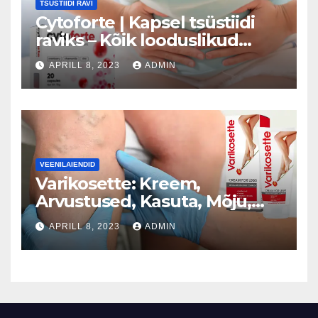
TSÜSTIIDI RAVI
Cytoforte | Kapsel tsüstiidi
raviks – Kõik looduslikud
koostisosad (Estonia)
APRILL 8, 2023
ADMIN
VEENILAIENDID
Varikosette: Kreem,
Arvustused, Kasuta, Mõju,
Hind, Kasu, Töö (Estonia)
APRILL 8, 2023
ADMIN