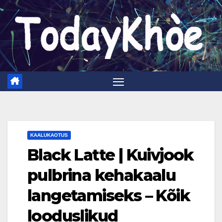
Skip
to
content
KAALUKAOTUS
Black Latte | Kuivjook
pulbrina kehakaalu
langetamiseks – Kõik
looduslikud