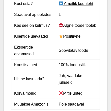
Kust osta?
Ametlik koduleht
Saadaval apteekides
Ei
Kas see on kelmus?
Algne toode töötab
Klientide ülevaated
Positiivne
Ekspertide
Soovitatav toode
arvamused
Koostisained
100% looduslik
Jah, vaadake
Lihtne kasutada?
juhiseid
Kõrvalmõjud
Mitte ühtegi
Müüakse Amazonis
Pole saadaval