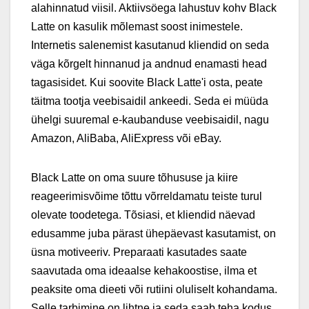
alahinnatud viisil. Aktiivsöega lahustuv kohv Black
Latte on kasulik mõlemast soost inimestele.
Internetis salenemist kasutanud kliendid on seda
väga kõrgelt hinnanud ja andnud enamasti head
tagasisidet. Kui soovite Black Latte'i osta, peate
täitma tootja veebisaidil ankeedi. Seda ei müüda
ühelgi suuremal e-kaubanduse veebisaidil, nagu
Amazon, AliBaba, AliExpress või eBay.
Black Latte on oma suure tõhususe ja kiire
reageerimisvõime tõttu võrreldamatu teiste turul
olevate toodetega. Tõsiasi, et kliendid näevad
edusamme juba pärast ühepäevast kasutamist, on
üsna motiveeriv. Preparaati kasutades saate
saavutada oma ideaalse kehakoostise, ilma et
peaksite oma dieeti või rutiini oluliselt kohandama.
Selle tarbimine on lihtne ja seda saab teha kodus,