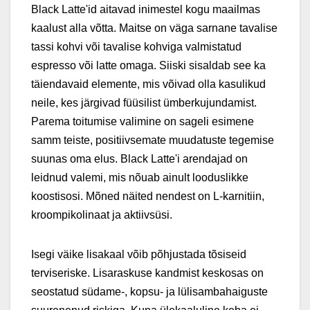
Black Latte'id aitavad inimestel kogu maailmas
kaalust alla võtta. Maitse on väga sarnane tavalise
tassi kohvi või tavalise kohviga valmistatud
espresso või latte omaga. Siiski sisaldab see ka
täiendavaid elemente, mis võivad olla kasulikud
neile, kes järgivad füüsilist ümberkujundamist.
Parema toitumise valimine on sageli esimene
samm teiste, positiivsemate muudatuste tegemise
suunas oma elus. Black Latte'i arendajad on
leidnud valemi, mis nõuab ainult looduslikke
koostisosi. Mõned näited nendest on L-karnitiin,
kroompikolinaat ja aktiivsüsi.
Isegi väike lisakaal võib põhjustada tõsiseid
terviseriske. Lisaraskuse kandmist keskosas on
seostatud südame-, kopsu- ja lülisambahaiguste