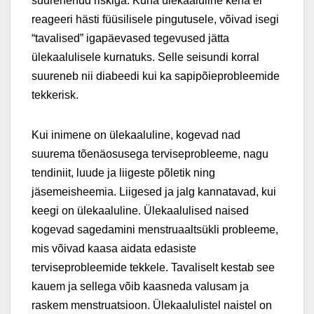
suurenenud riskiga. Kuna ülekaaluline keha ei
reageeri hästi füüsilisele pingutusele, võivad isegi
“tavalised” igapäevased tegevused jätta
ülekaalulisele kurnatuks. Selle seisundi korral
suureneb nii diabeedi kui ka sapipõieprobleemide
tekkerisk.
Kui inimene on ülekaaluline, kogevad nad
suurema tõenäosusega terviseprobleeme, nagu
tendiniit, luude ja liigeste põletik ning
jäsemeisheemia. Liigesed ja jalg kannatavad, kui
keegi on ülekaaluline. Ülekaalulised naised
kogevad sagedamini menstruaaltsükli probleeme,
mis võivad kaasa aidata edasiste
terviseprobleemide tekkele. Tavaliselt kestab see
kauem ja sellega võib kaasneda valusam ja
raskem menstruatsioon. Ülekaalulistel naistel on