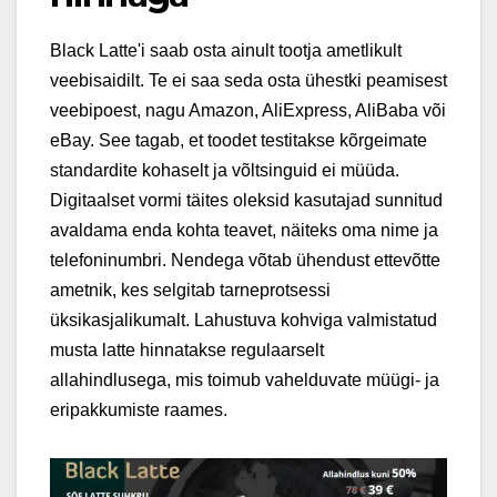
Black Latte'i saab osta ainult tootja ametlikult
veebisaidilt. Te ei saa seda osta ühestki peamisest
veebipoest, nagu Amazon, AliExpress, AliBaba või
eBay. See tagab, et toodet testitakse kõrgeimate
standardite kohaselt ja võltsinguid ei müüda.
Digitaalset vormi täites oleksid kasutajad sunnitud
avaldama enda kohta teavet, näiteks oma nime ja
telefoninumbri. Nendega võtab ühendust ettevõtte
ametnik, kes selgitab tarneprotsessi
üksikasjalikumalt. Lahustuva kohviga valmistatud
musta latte hinnatakse regulaarselt
allahindlusega, mis toimub vahelduvate müügi- ja
eripakkumiste raames.