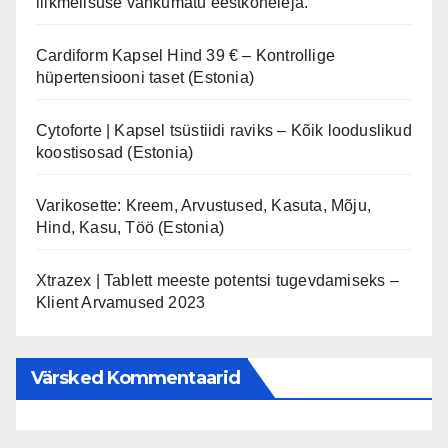
liikmelisuse vankumatu eestkõneleja.
Cardiform Kapsel Hind 39 € – Kontrollige
hüpertensiooni taset (Estonia)
Cytoforte | Kapsel tsüstiidi raviks – Kõik looduslikud
koostisosad (Estonia)
Varikosette: Kreem, Arvustused, Kasuta, Mõju,
Hind, Kasu, Töö (Estonia)
Xtrazex | Tablett meeste potentsi tugevdamiseks –
Klient Arvamused 2023
Värsked Kommentaarid