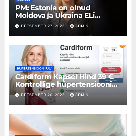
PM: Estonia on olnud
Moldova ja Ukraina ELi
liikmelisuse vankumatu
DETSEMBER 27, 2023
ADMIN
eestkõneleja.
HÜPERTENSIOONI RAVI
Cardiform Kapsel Hind 39 € –
Kontrollige hüpertensiooni
taset (Estonia)
DETSEMBER 20, 2023
ADMIN