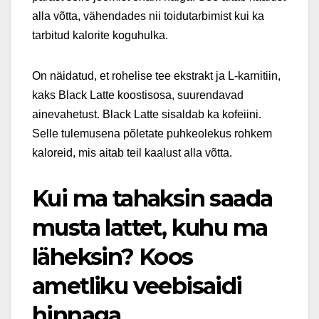
alla võtta, vähendades nii toidutarbimist kui ka
tarbitud kalorite koguhulka.
On näidatud, et rohelise tee ekstrakt ja L-karnitiin,
kaks Black Latte koostisosa, suurendavad
ainevahetust. Black Latte sisaldab ka kofeiini.
Selle tulemusena põletate puhkeolekus rohkem
kaloreid, mis aitab teil kaalust alla võtta.
Kui ma tahaksin saada
musta lattet, kuhu ma
läheksin? Koos
ametliku veebisaidi
hinnaga