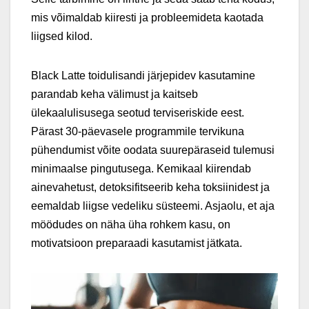
mis võimaldab kiiresti ja probleemideta kaotada
liigsed kilod.
Black Latte toidulisandi järjepidev kasutamine
parandab keha välimust ja kaitseb
ülekaalulisusega seotud terviseriskide eest.
Pärast 30-päevasele programmile tervikuna
pühendumist võite oodata suurepäraseid tulemusi
minimaalse pingutusega. Kemikaal kiirendab
ainevahetust, detoksifitseerib keha toksiinidest ja
eemaldab liigse vedeliku süsteemi. Asjaolu, et aja
möödudes on näha üha rohkem kasu, on
motivatsioon preparaadi kasutamist jätkata.