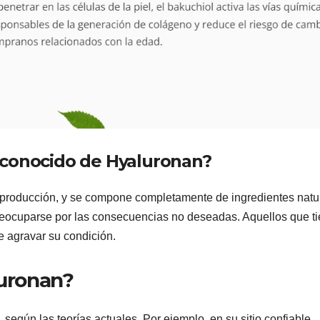
 conocido de Hyaluronan?
u producción, y se compone completamente de ingredientes natu
preocuparse por las consecuencias no deseadas. Aquellos que t
e agravar su condición.
luronan?
según las teorías actuales. Por ejemplo, en su sitio confiable,