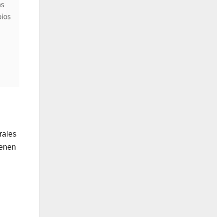
rales
ienen