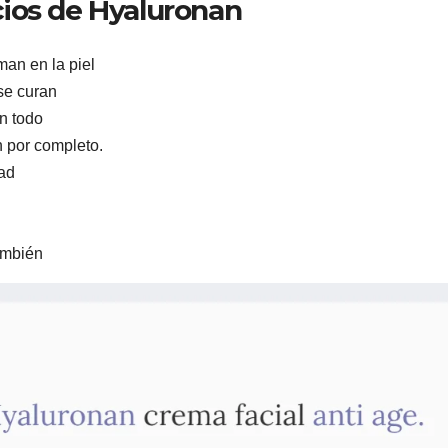
ios de Hyaluronan
an en la piel
 se curan
n todo
n por completo.
dad
ambién