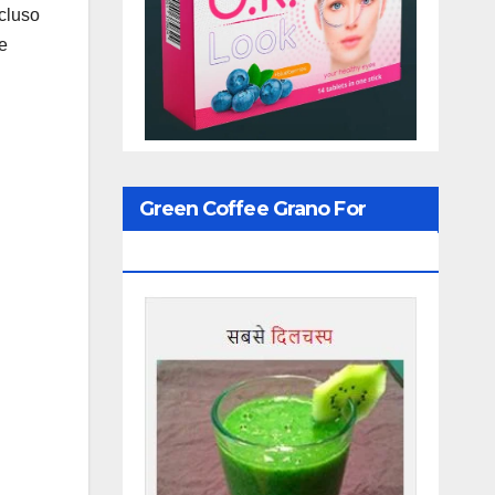
ncluso
e
Green Coffee Grano For
Weight Loss