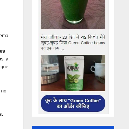
rema
ara
s, a
s que
e no
s.