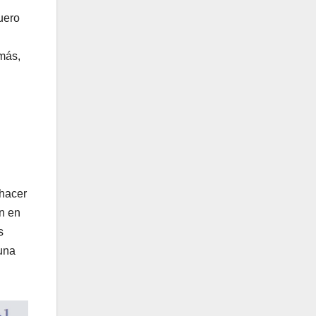
uero
emás,
 hacer
an en
s
una