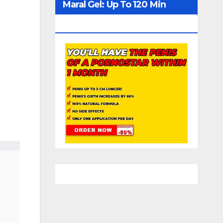
Maral Gel: Up To 120 Min
Erection