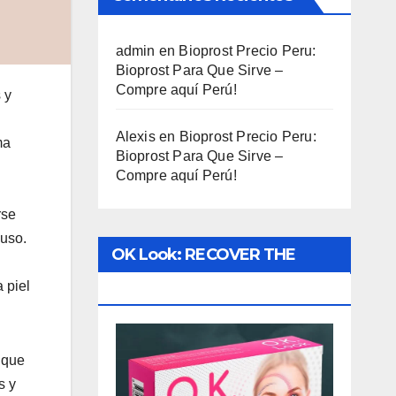
admin
en
Bioprost Precio Peru:
Bioprost Para Que Sirve –
Compre aquí Perú!
 y
Alexis
en
Bioprost Precio Peru:
ma
Bioprost Para Que Sirve –
Compre aquí Perú!
rse
 uso.
OK Look: RECOVER THE
 piel
VISION!
 que
s y