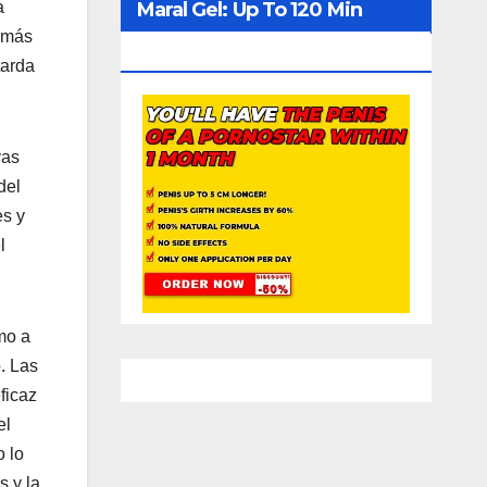
Maral Gel: Up To 120 Min
a
s más
Erection
tarda
vas
del
es y
l
mo a
o. Las
ficaz
el
o lo
s y la