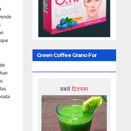
a
 vende
s
an
 que
Green Coffee Grano For
 de
Weight Loss
 han
su
las
brada