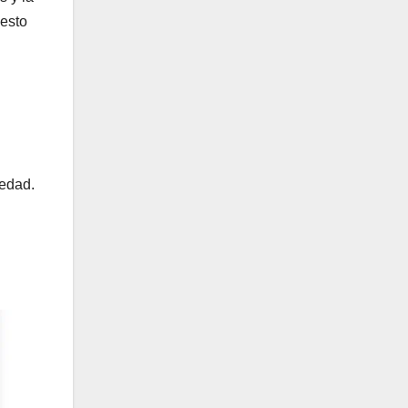
uesto
 edad.