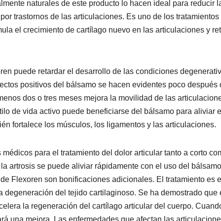
talmente naturales de este producto lo hacen ideal para reducir l
r trastornos de las articulaciones. Es uno de los tratamiento
ula el crecimiento de cartílago nuevo en las articulaciones y re
en puede retardar el desarrollo de las condiciones degenerati
 efectos positivos del bálsamo se hacen evidentes poco después 
menos dos o tres meses mejora la movilidad de las articulacion
ilo de vida activo puede beneficiarse del bálsamo para aliviar e
én fortalece los músculos, los ligamentos y las articulaciones.
dicos para el tratamiento del dolor articular tanto a corto co
 y la artrosis se puede aliviar rápidamente con el uso del bálsam
de Flexoren son bonificaciones adicionales. El tratamiento es e
 la degeneración del tejido cartilaginoso. Se ha demostrado que 
elera la regeneración del cartílago articular del cuerpo. Cuand
ará una mejora. Las enfermedades que afectan las articulacione