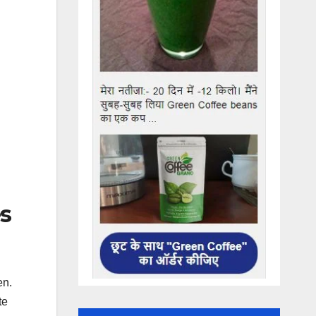
es
en.
te