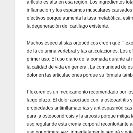
artículo es alta en esa región. Los ingredientes to
inflamación y los espasmos musculares causados po
efectivos porque aumenta la tasa metabólica, estim
la degeneración del cartílago existente.
Muchos especialistas ortopédicos creen que Flexor
de la columna vertebral y las articulaciones. Los
primer uso. El uso diario de la pomada durante al 
la calidad de vida en general. La comunidad de est
dolor en las articulaciones porque su fórmula tambi
Flexoren es un medicamento recomendado por los mé
largo plazo. El dolor asociado con la osteoartritis
propiedades antiinflamatorias y antiespasmódicas 
para la osteocondrosis y la artrosis porque mitiga
uso regular de esta crema corporal reconfortante ac
use por primera vez, inmediatamente sentirá y not